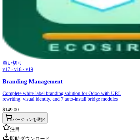
買い切り
v17 · v18 · v19
Branding Management
Complete white-label branding solution for Odoo with URL
rewriting, visual identity, and 7 auto-install bridge modules
$
149.00
バージョンを選択
注目
即時ダウンロード