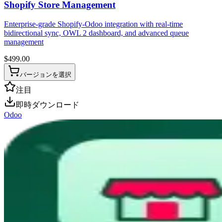
Shopify Store Management
Enterprise-grade Shopify-Odoo integration with real-time
bidirectional sync, OWL 2 dashboard, and advanced queue
management
$
499.00
バージョンを選択
注目
即時ダウンロード
Odoo