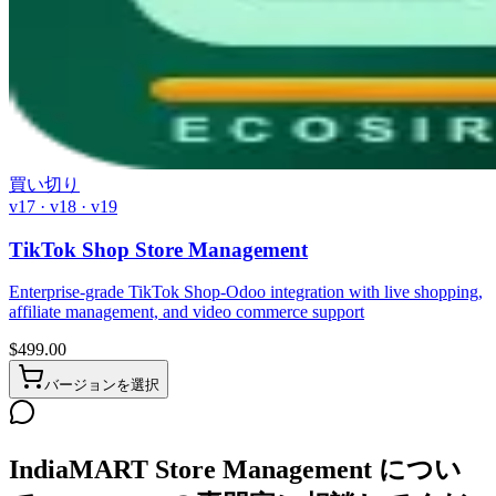
買い切り
v17 · v18 · v19
TikTok Shop Store Management
Enterprise-grade TikTok Shop-Odoo integration with live shopping,
affiliate management, and video commerce support
$
499.00
バージョンを選択
IndiaMART Store Management につい