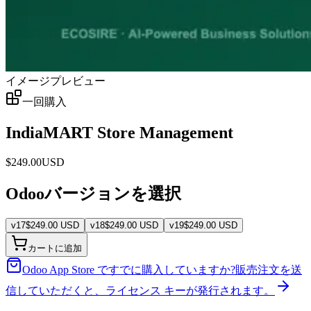
イメージプレビュー
一回購入
IndiaMART Store Management
$
249.00
USD
Odooバージョンを選択
v
17
$
249.00
USD
v
18
$
249.00
USD
v
19
$
249.00
USD
カートに追加
Odoo App Store ですでに購入していますか?
販売注文を送
信していただくと、ライセンス キーが発行されます。