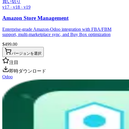
買い切り
v17 · v18 · v19
Amazon Store Management
Enterprise-grade Amazon-Odoo integration with FBA/FBM
support, multi-marketplace sync, and Buy Box optimization
$
499.00
バージョンを選択
注目
即時ダウンロード
Odoo