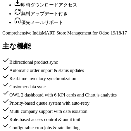
即時ダウンロードアクセス
無料アップデート付き
優先メールサポート
Comprehensive IndiaMART Store Management for Odoo 19/18/17
主な機能
Bidirectional product sync
Automatic order import & status updates
Real-time inventory synchronization
Customer data sync
OWL 2 dashboard with 6 KPI cards and Chart.js analytics
Priority-based queue system with auto-retry
Multi-company support with data isolation
Role-based access control & audit trail
Configurable cron jobs & rate limiting