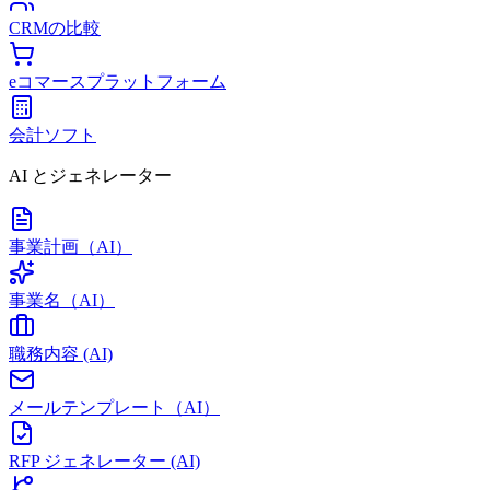
CRMの比較
eコマースプラットフォーム
会計ソフト
AI とジェネレーター
事業計画（AI）
事業名（AI）
職務内容 (AI)
メールテンプレート（AI）
RFP ジェネレーター (AI)