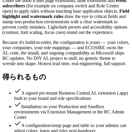
Under the hood it uses page extensions, table extensions and
event
subscribers
(for example on company switch and Role Center
open) to apply rules without touching base application objects.
Field
highlight and watermark rules
draw the eye to critical fields and
stamp non-production environments with a clear watermark to
prevent costly mistakes. Light/dark presets and accessibility options
(contrast, font scaling, focus cues) round out the experience.
Because it's build-to-order, the configuration is yours — your colors,
your companies, your role mappings — and ECOSIRE owns the
AL code, the install, and ongoing compatibility as Microsoft ships
BC updates. No DIY AL project to staff, no generic theme to
wrestle into shape. Honest lead time, real engineering, full support.
得られるもの
A signed per-tenant Business Central AL extension (.app)
built to your brand and role specifications
Installation on your Production and Sandbox
environments via Extension Management or the BC Admin
Center
A configuration/setup page and table so your admins can
adjust colors, logos and rules post-handover