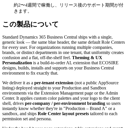
約2〜4週間で稼働し、リリース後のサポート期間が付
きます。
この製品について
Standard Dynamics 365 Business Central ships with a single,
generic look — the same blue header, the same default Role Centers
for every user. For organizations running multiple companies,
brands, or distinct departments in one tenant, that uniformity creates
confusion and a flat, off-the-shelf feel.
Theming & UX
Personalization
is a build-to-order AL extension that ECOSIRE
designs, builds, installs and supports on your Business Central
environment to fix exactly that.
We deliver it as a
per-tenant extension
(not a public AppSource
listing) deployed straight to your Production and Sandbox
environments via the Extension Management page or the Admin
Center. It applies custom color palettes and your logo to the client
shell, drives
per-company / per-environment branding
so users
instantly know whether they're in "Production – Brand A" or a
sandbox, and ships
Role Center layout presets
tailored to each
permission set and persona.