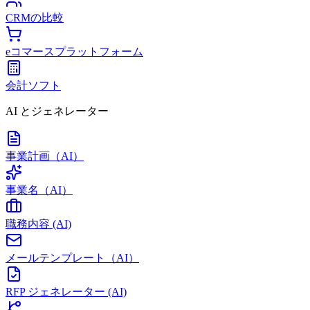
CRMの比較
eコマースプラットフォーム
会計ソフト
AI とジェネレーター
事業計画（AI）
事業名（AI）
職務内容 (AI)
メールテンプレート（AI）
RFP ジェネレーター (AI)