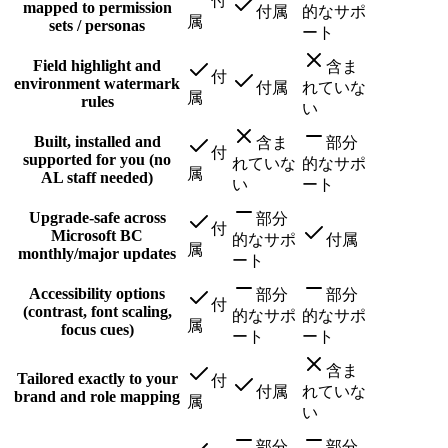
付
mapped to permission
付属
的なサポ
属
sets / personas
ート
Field highlight and
含ま
付
environment watermark
付属
れていな
属
rules
い
Built, installed and
含ま
部分
付
supported for you (no
れていな
的なサポ
属
AL staff needed)
い
ート
Upgrade-safe across
部分
付
Microsoft BC
的なサポ
付属
属
monthly/major updates
ート
Accessibility options
部分
部分
付
(contrast, font scaling,
的なサポ
的なサポ
属
focus cues)
ート
ート
含ま
Tailored exactly to your
付
付属
れていな
brand and role mapping
属
い
部分
部分