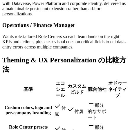
with Dataverse, Power Platform and corporate identity, delivered as
a maintainable per-tenant extension rather than ad-hoc
personalizations.
Operations / Finance Manager
Wants role-tailored Role Centers so each team lands on the right
KPIs and actions, plus clear visual cues on critical fields to cut data-
entry errors across multiple companies.
Theming & UX Personalization の比較方
法
エコ
オドゥー
カスタム
基準
シエ
競合他社
ネイティ
ビルド
ール
ブ
部分
Custom colors, logo and
付
付属
的なサポ
per-company branding
属
ート
Role Center presets
部分