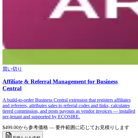
買い切り
Affiliate & Referral Management for Business
Central
A build-to-order Business Central extension that registers affiliates
and referrers, attributes sales to referral codes and links, calculates
tiered commission, and posts payouts as vendor invoices — installed
per-tenant and supported by ECOSIRE.
$499.00から
参考価格 — 要件範囲に応じてお見積りします
見積もりを依頼