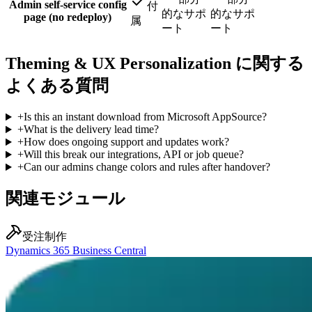
Admin self-service config
付
的なサポ
的なサポ
page (no redeploy)
属
ート
ート
Theming & UX Personalization に関する
よくある質問
+
Is this an instant download from Microsoft AppSource?
+
What is the delivery lead time?
+
How does ongoing support and updates work?
+
Will this break our integrations, API or job queue?
+
Can our admins change colors and rules after handover?
関連モジュール
受注制作
Dynamics 365 Business Central