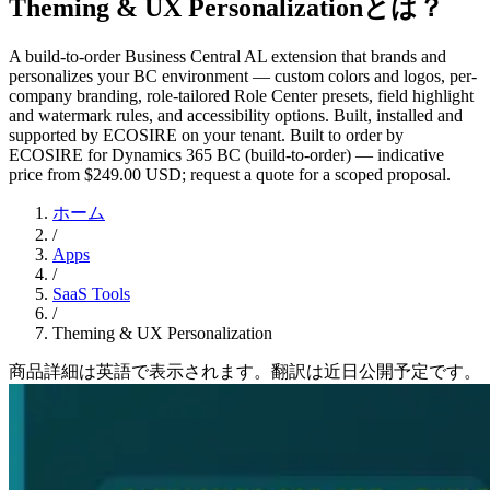
Theming & UX Personalizationとは？
A build-to-order Business Central AL extension that brands and
personalizes your BC environment — custom colors and logos, per-
company branding, role-tailored Role Center presets, field highlight
and watermark rules, and accessibility options. Built, installed and
supported by ECOSIRE on your tenant. Built to order by
ECOSIRE for Dynamics 365 BC (build-to-order) — indicative
price from $249.00 USD; request a quote for a scoped proposal.
ホーム
/
Apps
/
SaaS Tools
/
Theming & UX Personalization
商品詳細は英語で表示されます。翻訳は近日公開予定です。