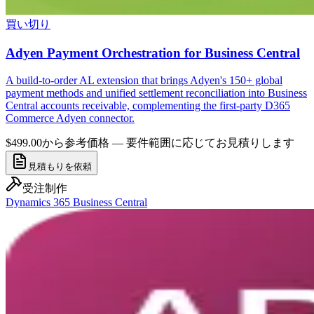
買い切り
Adyen Payment Orchestration for Business Central
A build-to-order AL extension that brings Adyen's 150+ global
payment methods and unified settlement reconciliation into Business
Central accounts receivable, complementing the first-party D365
Commerce Adyen connector.
$499.00から
参考価格 — 要件範囲に応じてお見積りします
見積もりを依頼
受注制作
Dynamics 365 Business Central