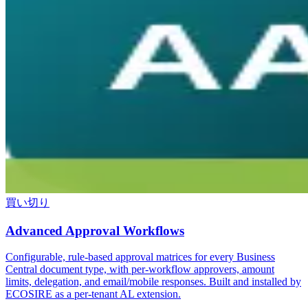
買い切り
Advanced Approval Workflows
Configurable, rule-based approval matrices for every Business
Central document type, with per-workflow approvers, amount
limits, delegation, and email/mobile responses. Built and installed by
ECOSIRE as a per-tenant AL extension.