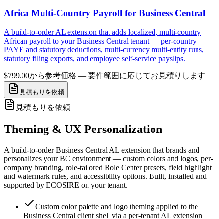
Africa Multi-Country Payroll for Business Central
A build-to-order AL extension that adds localized, multi-country
African payroll to your Business Central tenant — per-country
PAYE and statutory deductions, multi-currency multi-entity runs,
statutory filing exports, and employee self-service payslips.
$799.00から
参考価格 — 要件範囲に応じてお見積りします
見積もりを依頼
見積もりを依頼
Theming & UX Personalization
A build-to-order Business Central AL extension that brands and
personalizes your BC environment — custom colors and logos, per-
company branding, role-tailored Role Center presets, field highlight
and watermark rules, and accessibility options. Built, installed and
supported by ECOSIRE on your tenant.
Custom color palette and logo theming applied to the
Business Central client shell via a per-tenant AL extension