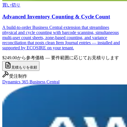
買い切り
Advanced Inventory Counting & Cycle Count
A build-to-order Business Central extension that streamlines
physical and cycle counting with barcode scanning, simultaneous
multi-user count sheets, zone-based counting, and variance
reconciliation that posts clean Item Journal entries — installed and
supported by ECOSIRE on your tenant.
$249.00から
参考価格 — 要件範囲に応じてお見積りします
見積もりを依頼
受注制作
Dynamics 365 Business Central