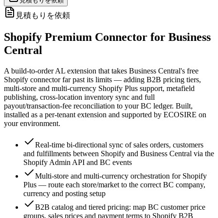
見積もりを依頼
見積もりを依頼
Shopify Premium Connector for Business
Central
A build-to-order AL extension that takes Business Central's free
Shopify connector far past its limits — adding B2B pricing tiers,
multi-store and multi-currency Shopify Plus support, metafield
publishing, cross-location inventory sync and full
payout/transaction-fee reconciliation to your BC ledger. Built,
installed as a per-tenant extension and supported by ECOSIRE on
your environment.
Real-time bi-directional sync of sales orders, customers
and fulfillments between Shopify and Business Central via the
Shopify Admin API and BC events
Multi-store and multi-currency orchestration for Shopify
Plus — route each store/market to the correct BC company,
currency and posting setup
B2B catalog and tiered pricing: map BC customer price
groups, sales prices and payment terms to Shopify B2B