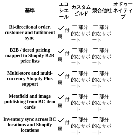
エコ
オドゥー
カスタム
基準
シエ
競合他社
ネイティ
ビルド
ール
ブ
Bi-directional order,
部分
部分
付
customer and fulfillment
的なサポ
的なサポ
属
sync
ート
ート
B2B / tiered pricing
部分
部分
付
mapped to Shopify B2B
的なサポ
的なサポ
属
price lists
ート
ート
Multi-store and multi-
部分
部分
付
currency Shopify Plus
的なサポ
的なサポ
属
support
ート
ート
Metafield and image
部分
部分
付
publishing from BC item
的なサポ
的なサポ
属
cards
ート
ート
Inventory sync across BC
部分
部分
付
locations and Shopify
的なサポ
的なサポ
属
locations
ート
ート