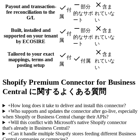
Payout and transaction-
部分
含ま
付
fee reconciliation to the
的なサポ
れていな
属
G/L
ート
い
Built, installed and
部分
含ま
付
supported on your tenant
的なサポ
れていな
属
by ECOSIRE
ート
い
Tailored to your exact
含ま
付
mappings, terms and
付属
れていな
属
posting setup
い
Shopify Premium Connector for Business
Central に関するよくある質問
+
How long does it take to deliver and install this connector?
+
Who supports and updates the connector after go-live, especially
when Shopify or Business Central change their APIs?
+
Will this conflict with Microsoft's native Shopify connector
that's already in Business Central?
+
Can it handle multiple Shopify stores feeding different Business
Central companies or currencies?