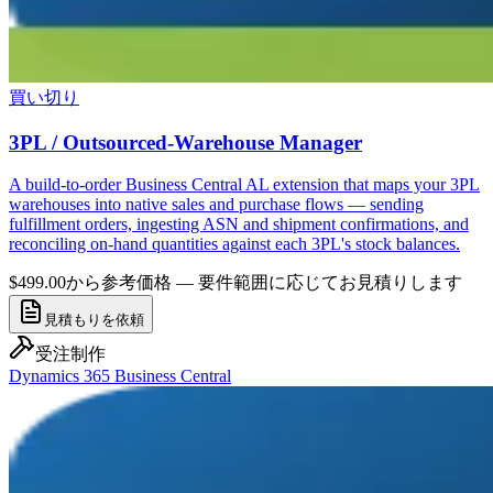
買い切り
3PL / Outsourced-Warehouse Manager
A build-to-order Business Central AL extension that maps your 3PL
warehouses into native sales and purchase flows — sending
fulfillment orders, ingesting ASN and shipment confirmations, and
reconciling on-hand quantities against each 3PL's stock balances.
$499.00から
参考価格 — 要件範囲に応じてお見積りします
見積もりを依頼
受注制作
Dynamics 365 Business Central