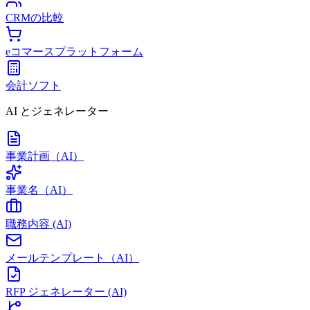
CRMの比較
eコマースプラットフォーム
会計ソフト
AI とジェネレーター
事業計画（AI）
事業名（AI）
職務内容 (AI)
メールテンプレート（AI）
RFP ジェネレーター (AI)