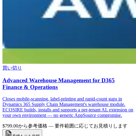
買い切り
Advanced Warehouse Management for D365
Finance & Operations
Closes mobile-scanning, label-printing and rapid-count gaps in
Dynamics 365 Supply Chain Management's warehouse module.
ECOSIRE builds, installs and supports a per-tenant AL extension on
your own environment — no generic AppSource compromise.
$799.00から
参考価格 — 要件範囲に応じてお見積りします