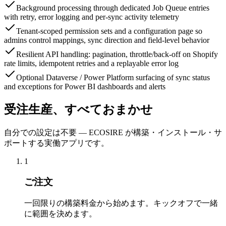
Background processing through dedicated Job Queue entries
with retry, error logging and per-sync activity telemetry
Tenant-scoped permission sets and a configuration page so
admins control mappings, sync direction and field-level behavior
Resilient API handling: pagination, throttle/back-off on Shopify
rate limits, idempotent retries and a replayable error log
Optional Dataverse / Power Platform surfacing of sync status
and exceptions for Power BI dashboards and alerts
受注生産、すべておまかせ
自分での設定は不要 — ECOSIRE が構築・インストール・サ
ポートする実働アプリです。
1
ご注文
一回限りの構築料金から始めます。キックオフで一緒
に範囲を決めます。