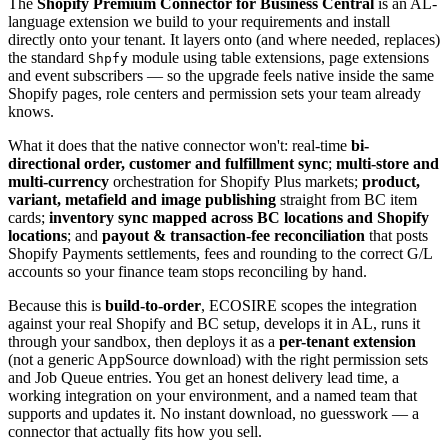
The
Shopify Premium Connector for Business Central
is an AL-
language extension we build to your requirements and install
directly onto your tenant. It layers onto (and where needed, replaces)
the standard
module using table extensions, page extensions
Shpfy
and event subscribers — so the upgrade feels native inside the same
Shopify pages, role centers and permission sets your team already
knows.
What it does that the native connector won't: real-time
bi-
directional order, customer and fulfillment sync
;
multi-store and
multi-currency
orchestration for Shopify Plus markets;
product,
variant, metafield and image publishing
straight from BC item
cards;
inventory sync mapped across BC locations and Shopify
locations
; and
payout & transaction-fee reconciliation
that posts
Shopify Payments settlements, fees and rounding to the correct G/L
accounts so your finance team stops reconciling by hand.
Because this is
build-to-order
, ECOSIRE scopes the integration
against your real Shopify and BC setup, develops it in AL, runs it
through your sandbox, then deploys it as a
per-tenant extension
(not a generic AppSource download) with the right permission sets
and Job Queue entries. You get an honest delivery lead time, a
working integration on your environment, and a named team that
supports and updates it. No instant download, no guesswork — a
connector that actually fits how you sell.