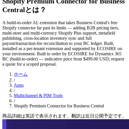
Shopify Premium Connector for Business
Centralとは？
A build-to-order AL extension that takes Business Central's free
Shopify connector far past its limits — adding B2B pricing tiers,
multi-store and multi-currency Shopify Plus support, metafield
publishing, cross-location inventory sync and full
payout/transaction-fee reconciliation to your BC ledger. Built,
installed as a per-tenant extension and supported by ECOSIRE on
your environment. Built to order by ECOSIRE for Dynamics 365
BC (build-to-order) — indicative price from $499.00 USD; request
a quote for a scoped proposal.
ホーム
/
Apps
/
Multichannel & PIM Tools
/
Shopify Premium Connector for Business Central
商品詳細は英語で表示されます。翻訳は近日公開予定です。