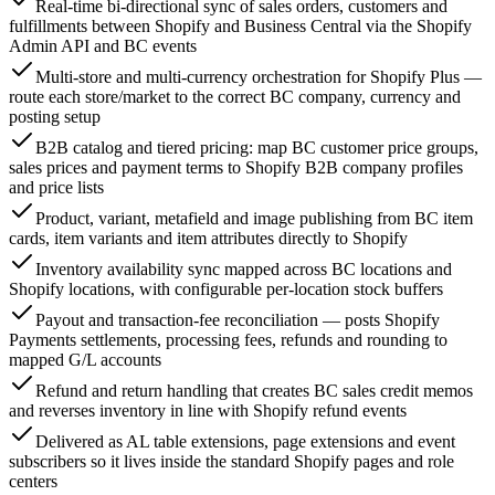
Real-time bi-directional sync of sales orders, customers and
fulfillments between Shopify and Business Central via the Shopify
Admin API and BC events
Multi-store and multi-currency orchestration for Shopify Plus —
route each store/market to the correct BC company, currency and
posting setup
B2B catalog and tiered pricing: map BC customer price groups,
sales prices and payment terms to Shopify B2B company profiles
and price lists
Product, variant, metafield and image publishing from BC item
cards, item variants and item attributes directly to Shopify
Inventory availability sync mapped across BC locations and
Shopify locations, with configurable per-location stock buffers
Payout and transaction-fee reconciliation — posts Shopify
Payments settlements, processing fees, refunds and rounding to
mapped G/L accounts
Refund and return handling that creates BC sales credit memos
and reverses inventory in line with Shopify refund events
Delivered as AL table extensions, page extensions and event
subscribers so it lives inside the standard Shopify pages and role
centers