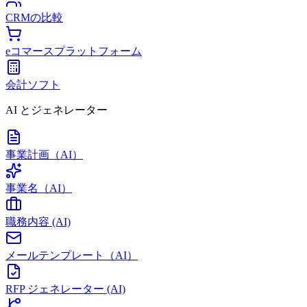
CRMの比較
eコマースプラットフォーム
会計ソフト
AI とジェネレーター
事業計画（AI）
事業名（AI）
職務内容 (AI)
メールテンプレート（AI）
RFP ジェネレーター (AI)