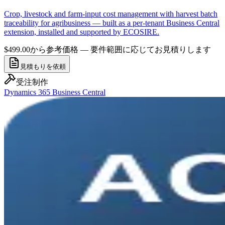
Crop, livestock and farm-input cost management with harvest batch
traceability for agribusiness — built as a per-tenant Business Central
extension, installed and supported by ECOSIRE.
$499.00から
参考価格 — 要件範囲に応じてお見積りします
見積もりを依頼
受注制作
Dynamics 365 Business Central