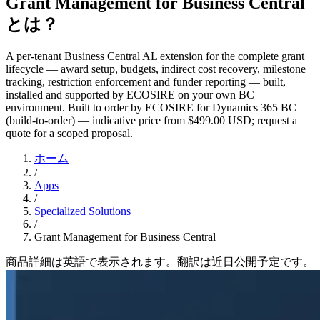
Grant Management for Business Central
とは？
A per-tenant Business Central AL extension for the complete grant
lifecycle — award setup, budgets, indirect cost recovery, milestone
tracking, restriction enforcement and funder reporting — built,
installed and supported by ECOSIRE on your own BC
environment. Built to order by ECOSIRE for Dynamics 365 BC
(build-to-order) — indicative price from $499.00 USD; request a
quote for a scoped proposal.
ホーム
/
Apps
/
Specialized Solutions
/
Grant Management for Business Central
商品詳細は英語で表示されます。翻訳は近日公開予定です。