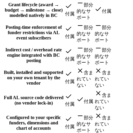
Grant lifecycle (award →
部分
budget → milestone → close)
的なサ
付属
付属
modelled natively in BC
ポート
Posting-time enforcement of
部分
部分
funder restrictions via AL
的なサ
的なサ
付属
event subscribers
ポート
ポート
Indirect cost / overhead rate
部分
部分
engine integrated with BC
的なサ
的なサ
付属
posting
ポート
ポート
Built, installed and supported
含ま
含ま
on your own tenant by the
れてい
れてい
付属
vendor
ない
ない
含ま
Full AL source code delivered
付属
れてい
(no vendor lock-in)
付属
ない
Configured to your specific
部分
含ま
funders, dimensions and
的なサ
れてい
付属
chart of accounts
ポート
ない