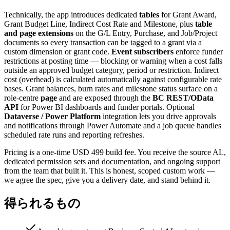
Technically, the app introduces dedicated
tables
for Grant Award,
Grant Budget Line, Indirect Cost Rate and Milestone, plus
table
and page extensions
on the G/L Entry, Purchase, and Job/Project
documents so every transaction can be tagged to a grant via a
custom dimension or grant code.
Event subscribers
enforce funder
restrictions at posting time — blocking or warning when a cost falls
outside an approved budget category, period or restriction. Indirect
cost (overhead) is calculated automatically against configurable rate
bases. Grant balances, burn rates and milestone status surface on a
role-centre
page
and are exposed through the
BC REST/OData
API
for Power BI dashboards and funder portals. Optional
Dataverse / Power Platform
integration lets you drive approvals
and notifications through Power Automate and a job queue handles
scheduled rate runs and reporting refreshes.
Pricing is a one-time USD 499 build fee. You receive the source AL,
dedicated permission sets and documentation, and ongoing support
from the team that built it. This is honest, scoped custom work —
we agree the spec, give you a delivery date, and stand behind it.
得られるもの