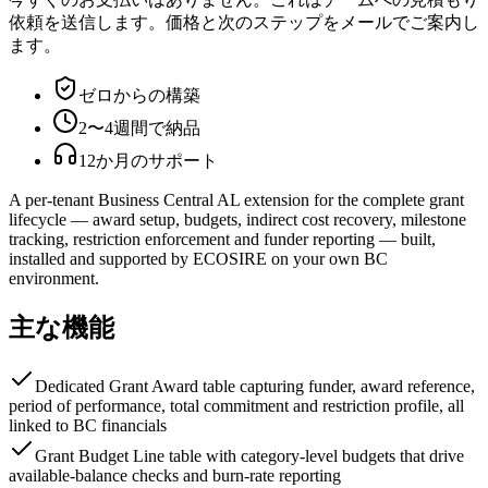
依頼を送信します。価格と次のステップをメールでご案内し
ます。
ゼロからの構築
2〜4週間で納品
12か月のサポート
A per-tenant Business Central AL extension for the complete grant
lifecycle — award setup, budgets, indirect cost recovery, milestone
tracking, restriction enforcement and funder reporting — built,
installed and supported by ECOSIRE on your own BC
environment.
主な機能
Dedicated Grant Award table capturing funder, award reference,
period of performance, total commitment and restriction profile, all
linked to BC financials
Grant Budget Line table with category-level budgets that drive
available-balance checks and burn-rate reporting