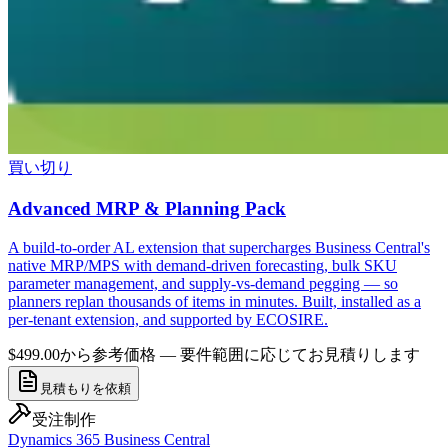
買い切り
Advanced MRP & Planning Pack
A build-to-order AL extension that supercharges Business Central's
native MRP/MPS with demand-driven forecasting, bulk SKU
parameter management, and supply-vs-demand pegging — so
planners replan thousands of items in minutes. Built, installed as a
per-tenant extension, and supported by ECOSIRE.
$499.00から
参考価格 — 要件範囲に応じてお見積りします
見積もりを依頼
受注制作
Dynamics 365 Business Central