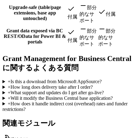
Upgrade-safe (table/page
部分
extensions, base app
的なサ
付属
付属
untouched)
ポート
Grant data exposed via BC
部分
部分
REST/OData for Power BI &
的なサ
的なサ
付属
portals
ポート
ポート
Grant Management for Business Central
に関するよくある質問
+
Is this a download from Microsoft AppSource?
+
How long does delivery take after I order?
+
What support and updates do I get after go-live?
+
Will it modify the Business Central base application?
+
How does it handle indirect cost (overhead) rates and funder
restrictions?
関連モジュール