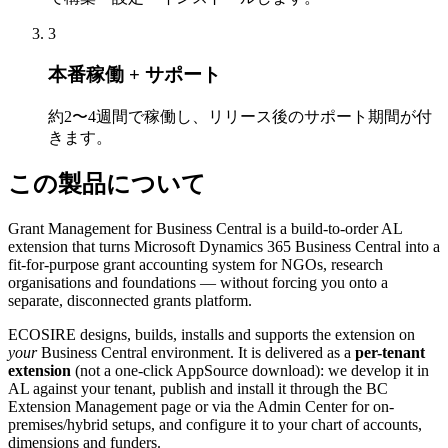
3
本番稼働 + サポート
約2〜4週間で稼働し、リリース後のサポート期間が付
きます。
この製品について
Grant Management for Business Central is a build-to-order AL
extension that turns Microsoft Dynamics 365 Business Central into a
fit-for-purpose grant accounting system for NGOs, research
organisations and foundations — without forcing you onto a
separate, disconnected grants platform.
ECOSIRE designs, builds, installs and supports the extension on
your
Business Central environment. It is delivered as a
per-tenant
extension
(not a one-click AppSource download): we develop it in
AL against your tenant, publish and install it through the BC
Extension Management page or via the Admin Center for on-
premises/hybrid setups, and configure it to your chart of accounts,
dimensions and funders.