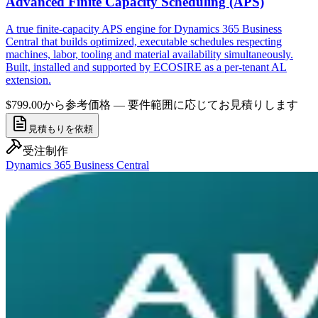
Advanced Finite Capacity Scheduling (APS)
A true finite-capacity APS engine for Dynamics 365 Business
Central that builds optimized, executable schedules respecting
machines, labor, tooling and material availability simultaneously.
Built, installed and supported by ECOSIRE as a per-tenant AL
extension.
$799.00から
参考価格 — 要件範囲に応じてお見積りします
見積もりを依頼
受注制作
Dynamics 365 Business Central