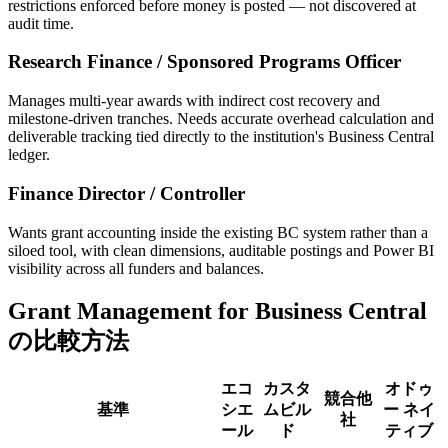
restrictions enforced before money is posted — not discovered at
audit time.
Research Finance / Sponsored Programs Officer
Manages multi-year awards with indirect cost recovery and
milestone-driven tranches. Needs accurate overhead calculation and
deliverable tracking tied directly to the institution's Business Central
ledger.
Finance Director / Controller
Wants grant accounting inside the existing BC system rather than a
siloed tool, with clean dimensions, auditable postings and Power BI
visibility across all funders and balances.
Grant Management for Business Central
の比較方法
エコ
カスタ
オドゥ
競合他
基準
シエ
ムビル
ー ネイ
社
ール
ド
ティブ