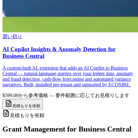
買い切り
AI Copilot Insights & Anomaly Detection for
Business Central
A custom-built AL extension that adds an AI Copilot to Business
Central — natural-language queries over your ledger data, anomaly
and fraud detection, cash-flow forecasting and automated variance
narratives. Built, installed per-tenant and supported by ECOSIRE.
$599.00から
参考価格 — 要件範囲に応じてお見積りします
見積もりを依頼
見積もりを依頼
Grant Management for Business Central