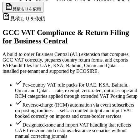
見積もりを依頼
見積もりを依頼
GCC VAT Compliance & Return Filing
for Business Central
A build-to-order Business Central (AL) extension that computes
GCC VAT correctly, prepares country return forms, and exports
FAF/audit files for UAE, KSA, Bahrain, Oman and Qatar —
installed per-tenant and supported by ECOSIRE.
Per-country VAT rule packs for UAE, KSA, Bahrain,
Oman and Qatar — rate, exempt, zero-rated, out-of-scope and
RCM categories applied through extended VAT Posting Setup
Reverse-charge (RCM) automation via event subscribers
on posting routines — self-accounted output and input VAT
booked correctly on imports and cross-border services
Designated-zone and import VAT handling that reflects
UAE free-zone and customs-clearance scenarios without
manual correcting journals