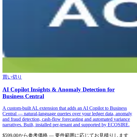
買い切り
AI Copilot Insights & Anomaly Detection for
Business Central
A custom-built AL extension that adds an AI Copilot to Business
Central — natural-language queries over your ledger data, anomaly
and fraud detection, cash-flow forecasting and automated variance
narratives. Built, installed per-tenant and supported by ECOSIRE.
$599.00から
参考価格 — 要件範囲に応じてお見積りします