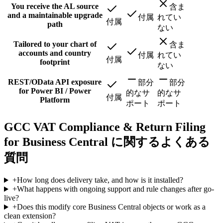
You receive the AL source
含ま
and a maintainable upgrade
付属
れてい
付属
path
ない
Tailored to your chart of
含ま
accounts and country
付属
れてい
付属
footprint
ない
REST/OData API exposure
部分
部分
for Power BI / Power
的なサ
的なサ
付属
Platform
ポート
ポート
GCC VAT Compliance & Return Filing
for Business Central に関するよくある
質問
+
How long does delivery take, and how is it installed?
+
What happens with ongoing support and rule changes after go-
live?
+
Does this modify core Business Central objects or work as a
clean extension?