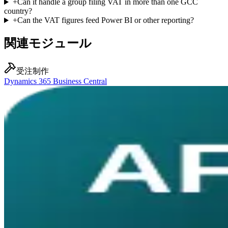
+
Can it handle a group filing VAT in more than one GCC
country?
+
Can the VAT figures feed Power BI or other reporting?
関連モジュール
受注制作
Dynamics 365 Business Central