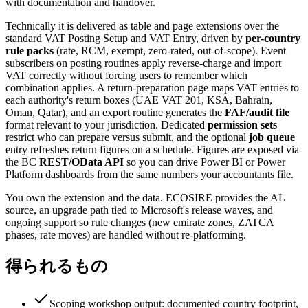
with documentation and handover.
Technically it is delivered as table and page extensions over the
standard VAT Posting Setup and VAT Entry, driven by
per-country
rule packs
(rate, RCM, exempt, zero-rated, out-of-scope). Event
subscribers on posting routines apply reverse-charge and import
VAT correctly without forcing users to remember which
combination applies. A return-preparation page maps VAT entries to
each authority's return boxes (UAE VAT 201, KSA, Bahrain,
Oman, Qatar), and an export routine generates the
FAF/audit file
format relevant to your jurisdiction. Dedicated
permission sets
restrict who can prepare versus submit, and the optional
job queue
entry refreshes return figures on a schedule. Figures are exposed via
the BC
REST/OData API
so you can drive Power BI or Power
Platform dashboards from the same numbers your accountants file.
You own the extension and the data. ECOSIRE provides the AL
source, an upgrade path tied to Microsoft's release waves, and
ongoing support so rule changes (new emirate zones, ZATCA
phases, rate moves) are handled without re-platforming.
得られるもの
Scoping workshop output: documented country footprint,