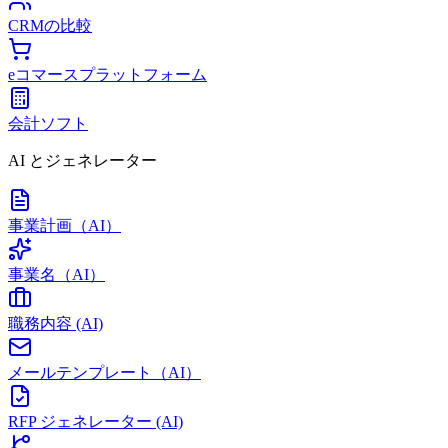
CRMの比較
eコマースプラットフォーム
会計ソフト
AI とジェネレーター
事業計画（AI）
事業名（AI）
職務内容 (AI)
メールテンプレート（AI）
RFP ジェネレーター (AI)