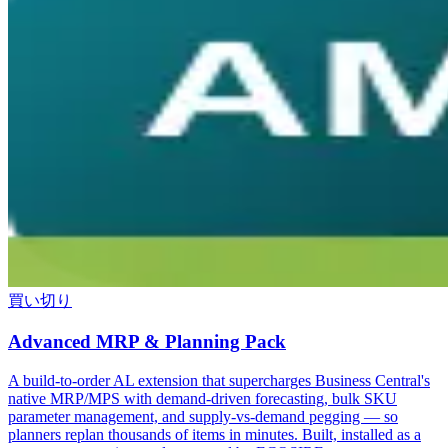
買い切り
Advanced MRP & Planning Pack
A build-to-order AL extension that supercharges Business Central's
native MRP/MPS with demand-driven forecasting, bulk SKU
parameter management, and supply-vs-demand pegging — so
planners replan thousands of items in minutes. Built, installed as a