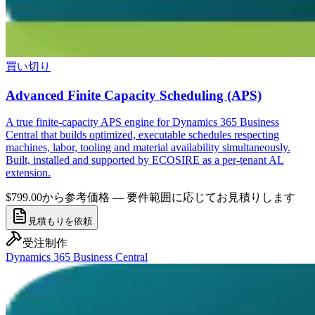
買い切り
Advanced Finite Capacity Scheduling (APS)
A true finite-capacity APS engine for Dynamics 365 Business
Central that builds optimized, executable schedules respecting
machines, labor, tooling and material availability simultaneously.
Built, installed and supported by ECOSIRE as a per-tenant AL
extension.
$799.00から
参考価格 — 要件範囲に応じてお見積りします
見積もりを依頼
受注制作
Dynamics 365 Business Central