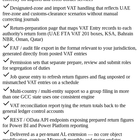
Designated-zone and import VAT handling that reflects UAE
free-zone and customs-clearance scenarios without manual
correcting journals
Return-preparation page that maps VAT Entry records to each
authority's return form (UAE FTA VAT 201 boxes, KSA, Bahrain
NBR, Oman, Qatar)
FAF / audit file export in the format relevant to your jurisdiction,
generated directly from posted VAT entries
Permission sets that separate prepare, review and submit roles
for segregation of duties
Job queue entry to refresh return figures and flag unposted or
mismatched VAT entries on a schedule
Multi-country / multi-entity support so a group filing in more
than one GCC state uses one consistent engine
VAT reconciliation report tying the return totals back to the
general ledger control accounts
REST / OData API endpoints exposing prepared return figures
for Power BI and Power Platform reporting
Delivered as a per-tenant AL extension — no core object
modification, survives Microsoft monthly and major updates