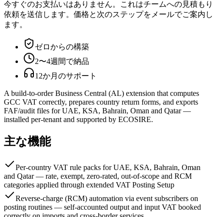
今すぐのお支払いはありません。これはチームへの見積もり
依頼を送信します。価格と次のステップをメールでご案内し
ます。
ゼロからの構築
2〜4週間で納品
12か月のサポート
A build-to-order Business Central (AL) extension that computes
GCC VAT correctly, prepares country return forms, and exports
FAF/audit files for UAE, KSA, Bahrain, Oman and Qatar —
installed per-tenant and supported by ECOSIRE.
主な機能
Per-country VAT rule packs for UAE, KSA, Bahrain, Oman
and Qatar — rate, exempt, zero-rated, out-of-scope and RCM
categories applied through extended VAT Posting Setup
Reverse-charge (RCM) automation via event subscribers on
posting routines — self-accounted output and input VAT booked
correctly on imports and cross-border services