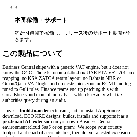
3
本番稼働 + サポート
約2〜4週間で稼働し、リリース後のサポート期間が付
きます。
この製品について
Business Central ships with a generic VAT engine, but it does not
know the GCC. There is no out-of-the-box UAE FTA VAT 201 box
mapping, no KSA ZATCA return layout, no Bahrain NBR or
Oman/Qatar VAT logic, and no designated-zone or RCM handling
tuned to Gulf rules. Finance teams end up patching this with
spreadsheets and manual journals — which is exactly what tax
authorities query during an audit.
This is a
build-to-order
extension, not an instant AppSource
download. ECOSIRE designs, builds, installs and supports it as a
per-tenant AL extension
on your own Business Central
environment (cloud SaaS or on-prem). We scope your country
footprint and chart of accounts first, then deliver a tested extension