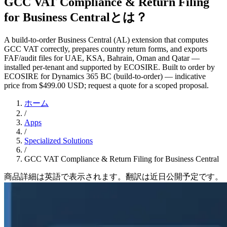
GCC VAT Compliance & Return Filing
for Business Centralとは？
A build-to-order Business Central (AL) extension that computes
GCC VAT correctly, prepares country return forms, and exports
FAF/audit files for UAE, KSA, Bahrain, Oman and Qatar —
installed per-tenant and supported by ECOSIRE. Built to order by
ECOSIRE for Dynamics 365 BC (build-to-order) — indicative
price from $499.00 USD; request a quote for a scoped proposal.
ホーム
/
Apps
/
Specialized Solutions
/
GCC VAT Compliance & Return Filing for Business Central
商品詳細は英語で表示されます。翻訳は近日公開予定です。