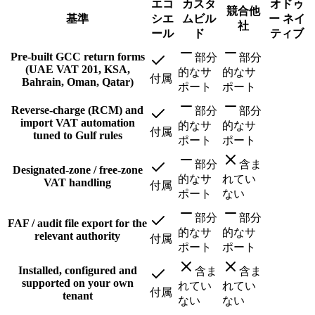
エコ
カスタ
オドゥ
競合他
基準
シエ
ムビル
ー ネイ
社
ール
ド
ティブ
Pre-built GCC return forms
部分
部分
(UAE VAT 201, KSA,
的なサ
的なサ
付属
Bahrain, Oman, Qatar)
ポート
ポート
Reverse-charge (RCM) and
部分
部分
import VAT automation
的なサ
的なサ
付属
tuned to Gulf rules
ポート
ポート
部分
含ま
Designated-zone / free-zone
的なサ
れてい
VAT handling
付属
ポート
ない
部分
部分
FAF / audit file export for the
的なサ
的なサ
relevant authority
付属
ポート
ポート
Installed, configured and
含ま
含ま
supported on your own
れてい
れてい
付属
tenant
ない
ない