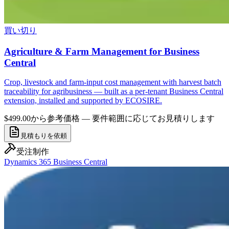
買い切り
Agriculture & Farm Management for Business
Central
Crop, livestock and farm-input cost management with harvest batch
traceability for agribusiness — built as a per-tenant Business Central
extension, installed and supported by ECOSIRE.
$499.00から
参考価格 — 要件範囲に応じてお見積りします
見積もりを依頼
受注制作
Dynamics 365 Business Central