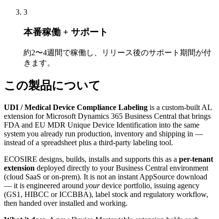
3
本番稼働 + サポート
約2〜4週間で稼働し、リリース後のサポート期間が付
きます。
この製品について
UDI / Medical Device Compliance Labeling
is a custom-built AL
extension for Microsoft Dynamics 365 Business Central that brings
FDA and EU MDR Unique Device Identification into the same
system you already run production, inventory and shipping in —
instead of a spreadsheet plus a third-party labeling tool.
ECOSIRE designs, builds, installs and supports this as a
per-tenant
extension
deployed directly to your Business Central environment
(cloud SaaS or on-prem). It is not an instant AppSource download
— it is engineered around
your
device portfolio, issuing agency
(GS1, HIBCC or ICCBBA), label stock and regulatory workflow,
then handed over installed and working.