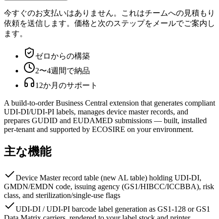
今すぐのお支払いはありません。これはチームへの見積もり
依頼を送信します。価格と次のステップをメールでご案内し
ます。
ゼロからの構築
2〜4週間で納品
12か月のサポート
A build-to-order Business Central extension that generates compliant
UDI-DI/UDI-PI labels, manages device master records, and
prepares GUDID and EUDAMED submissions — built, installed
per-tenant and supported by ECOSIRE on your environment.
主な機能
Device Master record table (new AL table) holding UDI-DI,
GMDN/EMDN code, issuing agency (GS1/HIBCC/ICCBBA), risk
class, and sterilization/single-use flags
UDI-DI / UDI-PI barcode label generation as GS1-128 or GS1
Data Matrix carriers, rendered to your label stock and printer