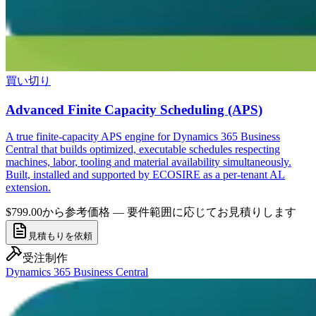
買い切り
Advanced Finite Capacity Scheduling (APS)
A true finite-capacity APS engine for Dynamics 365 Business
Central that builds optimized, executable schedules respecting
machines, labor, tooling and material availability simultaneously.
Built, installed and supported by ECOSIRE as a per-tenant AL
extension.
$799.00から
参考価格 — 要件範囲に応じてお見積りします
見積もりを依頼
受注制作
Dynamics 365 Business Central