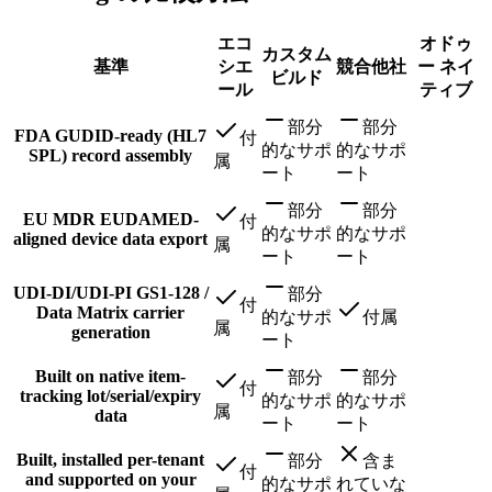
エコ
オドゥ
カスタム
基準
シエ
競合他社
ー ネイ
ビルド
ール
ティブ
部分
部分
FDA GUDID-ready (HL7
付
的なサポ
的なサポ
SPL) record assembly
属
ート
ート
部分
部分
EU MDR EUDAMED-
付
的なサポ
的なサポ
aligned device data export
属
ート
ート
UDI-DI/UDI-PI GS1-128 /
部分
付
Data Matrix carrier
的なサポ
付属
属
generation
ート
Built on native item-
部分
部分
付
tracking lot/serial/expiry
的なサポ
的なサポ
属
data
ート
ート
Built, installed per-tenant
部分
含ま
付
and supported on your
的なサポ
れていな