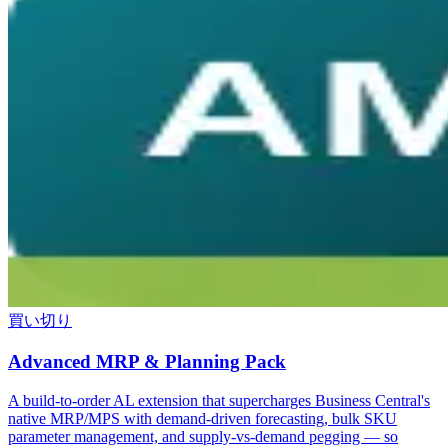
買い切り
Advanced MRP & Planning Pack
A build-to-order AL extension that supercharges Business Central's
native MRP/MPS with demand-driven forecasting, bulk SKU
parameter management, and supply-vs-demand pegging — so