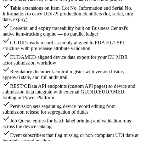
Table extensions on Item, Lot No. Information and Serial No.
Information to carry UDI-PI production identifiers (lot, serial, mfg
date, expiry)
Lot/serial and expiry traceability built on Business Central's
native item-tracking engine — no parallel ledger
GUDID-ready record assembly aligned to FDA HL7 SPL
structure with pre-release attribute validation
EUDAMED-aligned device data export for your EU MDR
actor submission workflow
Regulatory document-control register with version history,
approval state, and full audit trail
REST/OData API endpoints (custom API pages) so device and
submission data integrate with external GUDID/EUDAMED
tooling or Power Platform
Permission sets separating device-record editing from
submission release for segregation of duties
Job Queue entries for batch label printing and validation runs
across the device catalog
Event subscribers that flag missing or non-compliant UDI data at
item release and posting