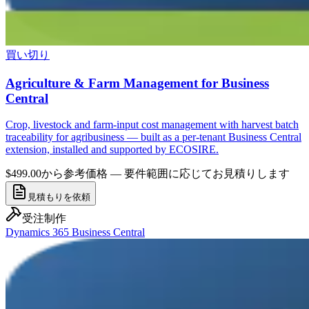
買い切り
Agriculture & Farm Management for Business
Central
Crop, livestock and farm-input cost management with harvest batch
traceability for agribusiness — built as a per-tenant Business Central
extension, installed and supported by ECOSIRE.
$499.00から
参考価格 — 要件範囲に応じてお見積りします
見積もりを依頼
受注制作
Dynamics 365 Business Central