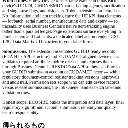
What it does.
A new Device Master table extension holds each
device's UDI-DI, GMDN/EMDN code, issuing agency, sterilization
and single-use flags, and risk class. Table extensions on Item, Lot
No. Information and item tracking carry the UDI-PI data elements
— lot/batch, serial number, manufacturing date and expiry — so
traceability uses Business Central's native item-tracking engine
rather than a parallel ledger. Page extensions surface everything in
familiar Item and Lot cards; a dedicated label action renders GS1-
128 / Data Matrix UDI carriers to your label format.
Submissions.
The extension assembles GUDID-ready records
(FDA HL7 SPL structure) and EUDAMED-aligned device data,
validates required attributes before release, and exposes them
through Business Central's REST/OData API so they can flow to
your GUDID submission account or EUDAMED actor — with a
regulatory document-control register tracking versions, approvals
and audit trail. Permission sets scope who can edit device records
versus release submissions; the Job Queue handles batch label and
validation runs.
Honest scope: ECOSIRE builds the integration and data layer; final
regulatory sign-off and account submission remain your quality
team's responsibility.
得られるもの