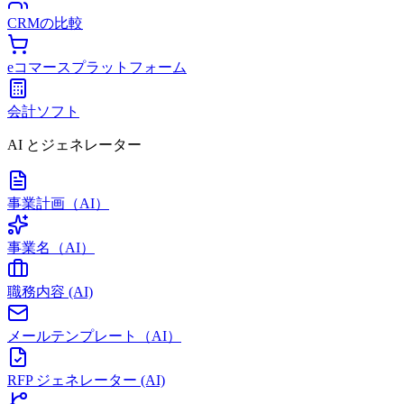
CRMの比較
eコマースプラットフォーム
会計ソフト
AI とジェネレーター
事業計画（AI）
事業名（AI）
職務内容 (AI)
メールテンプレート（AI）
RFP ジェネレーター (AI)