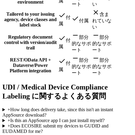
属
environment
ート
い
Tailored to your issuing
含ま
付
agency, device classes and
付属
れていな
属
label stock
い
Regulatory document
部分
部分
付
control with version/audit
的なサポ
的なサポ
属
trail
ート
ート
REST/OData API +
部分
部分
付
Dataverse/Power
的なサポ
的なサポ
属
Platform integration
ート
ート
UDI / Medical Device Compliance
Labeling に関するよくある質問
+
How long does delivery take, since this isn't an instant
AppSource download?
+
Is this an AppSource app I can just install myself?
+
Does ECOSIRE submit my devices to GUDID and
EUDAMED for me?