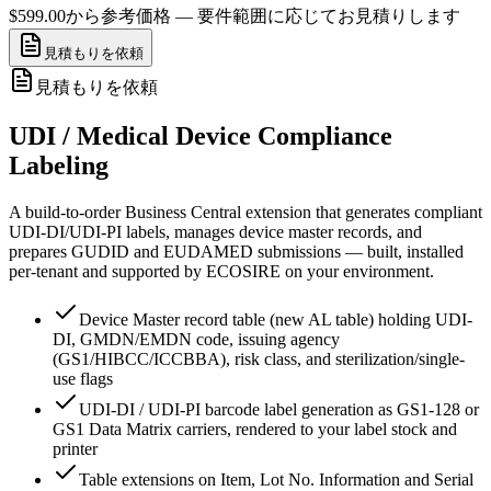
$599.00から
参考価格 — 要件範囲に応じてお見積りします
見積もりを依頼
見積もりを依頼
UDI / Medical Device Compliance
Labeling
A build-to-order Business Central extension that generates compliant
UDI-DI/UDI-PI labels, manages device master records, and
prepares GUDID and EUDAMED submissions — built, installed
per-tenant and supported by ECOSIRE on your environment.
Device Master record table (new AL table) holding UDI-
DI, GMDN/EMDN code, issuing agency
(GS1/HIBCC/ICCBBA), risk class, and sterilization/single-
use flags
UDI-DI / UDI-PI barcode label generation as GS1-128 or
GS1 Data Matrix carriers, rendered to your label stock and
printer
Table extensions on Item, Lot No. Information and Serial