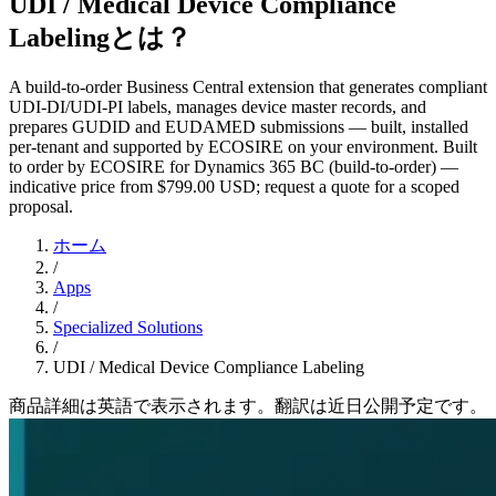
UDI / Medical Device Compliance
Labelingとは？
A build-to-order Business Central extension that generates compliant
UDI-DI/UDI-PI labels, manages device master records, and
prepares GUDID and EUDAMED submissions — built, installed
per-tenant and supported by ECOSIRE on your environment. Built
to order by ECOSIRE for Dynamics 365 BC (build-to-order) —
indicative price from $799.00 USD; request a quote for a scoped
proposal.
ホーム
/
Apps
/
Specialized Solutions
/
UDI / Medical Device Compliance Labeling
商品詳細は英語で表示されます。翻訳は近日公開予定です。