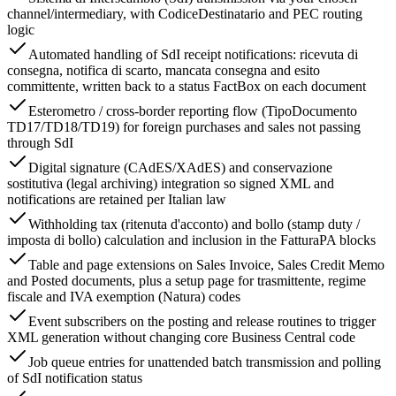
channel/intermediary, with CodiceDestinatario and PEC routing
logic
Automated handling of SdI receipt notifications: ricevuta di
consegna, notifica di scarto, mancata consegna and esito
committente, written back to a status FactBox on each document
Esterometro / cross-border reporting flow (TipoDocumento
TD17/TD18/TD19) for foreign purchases and sales not passing
through SdI
Digital signature (CAdES/XAdES) and conservazione
sostitutiva (legal archiving) integration so signed XML and
notifications are retained per Italian law
Withholding tax (ritenuta d'acconto) and bollo (stamp duty /
imposta di bollo) calculation and inclusion in the FatturaPA blocks
Table and page extensions on Sales Invoice, Sales Credit Memo
and Posted documents, plus a setup page for trasmittente, regime
fiscale and IVA exemption (Natura) codes
Event subscribers on the posting and release routines to trigger
XML generation without changing core Business Central code
Job queue entries for unattended batch transmission and polling
of SdI notification status