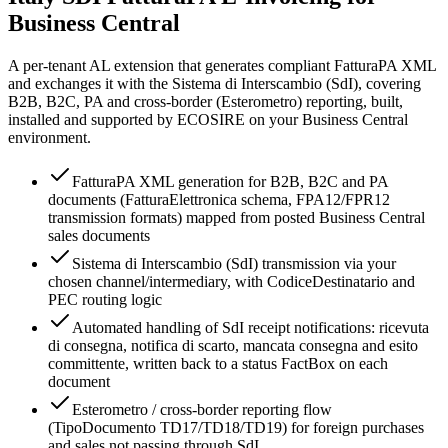
Business Central
A per-tenant AL extension that generates compliant FatturaPA XML
and exchanges it with the Sistema di Interscambio (SdI), covering
B2B, B2C, PA and cross-border (Esterometro) reporting, built,
installed and supported by ECOSIRE on your Business Central
environment.
FatturaPA XML generation for B2B, B2C and PA
documents (FatturaElettronica schema, FPA12/FPR12
transmission formats) mapped from posted Business Central
sales documents
Sistema di Interscambio (SdI) transmission via your
chosen channel/intermediary, with CodiceDestinatario and
PEC routing logic
Automated handling of SdI receipt notifications: ricevuta
di consegna, notifica di scarto, mancata consegna and esito
committente, written back to a status FactBox on each
document
Esterometro / cross-border reporting flow
(TipoDocumento TD17/TD18/TD19) for foreign purchases
and sales not passing through SdI