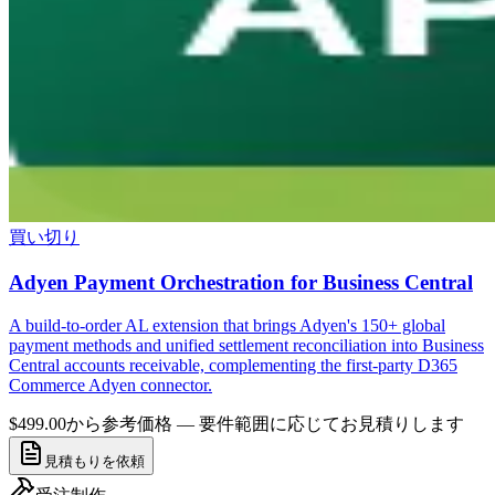
買い切り
Adyen Payment Orchestration for Business Central
A build-to-order AL extension that brings Adyen's 150+ global
payment methods and unified settlement reconciliation into Business
Central accounts receivable, complementing the first-party D365
Commerce Adyen connector.
$499.00から
参考価格 — 要件範囲に応じてお見積りします
見積もりを依頼