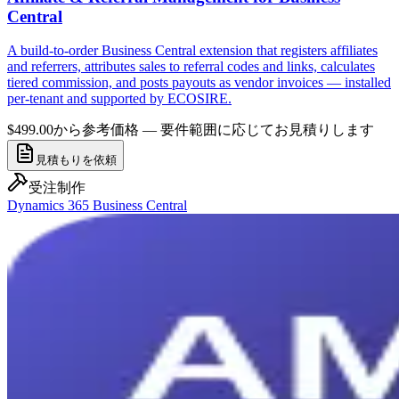
Central
A build-to-order Business Central extension that registers affiliates
and referrers, attributes sales to referral codes and links, calculates
tiered commission, and posts payouts as vendor invoices — installed
per-tenant and supported by ECOSIRE.
$499.00から
参考価格 — 要件範囲に応じてお見積りします
見積もりを依頼
受注制作
Dynamics 365 Business Central