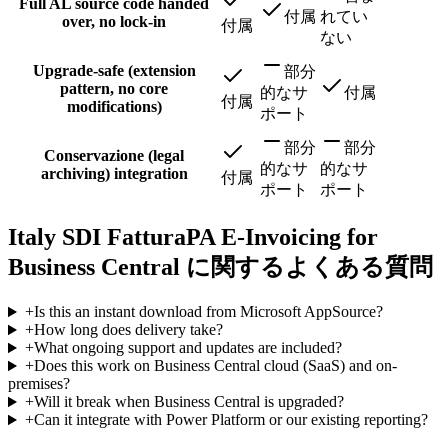
Full AL source code handed
付属
れてい
over, no lock-in
付属
ない
Upgrade-safe (extension
部分
pattern, no core
的なサ
付属
付属
modifications)
ポート
部分
部分
Conservazione (legal
的なサ
的なサ
archiving) integration
付属
ポート
ポート
Italy SDI FatturaPA E-Invoicing for
Business Central に関するよくある質問
+
Is this an instant download from Microsoft AppSource?
+
How long does delivery take?
+
What ongoing support and updates are included?
+
Does this work on Business Central cloud (SaaS) and on-
premises?
+
Will it break when Business Central is upgraded?
+
Can it integrate with Power Platform or our existing reporting?