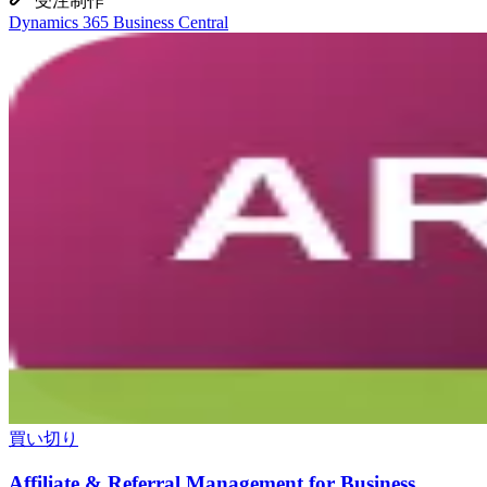
受注制作
Dynamics 365 Business Central
買い切り
Affiliate & Referral Management for Business