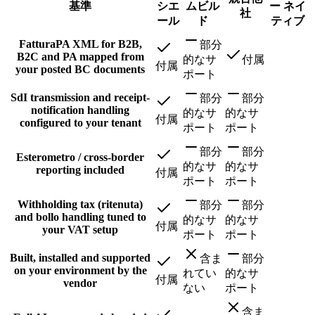
基準
シエ
ムビル
ー ネイ
社
ール
ド
ティブ
FatturaPA XML for B2B,
部分
B2C and PA mapped from
的なサ
付属
付属
your posted BC documents
ポート
SdI transmission and receipt-
部分
部分
notification handling
的なサ
的なサ
付属
configured to your tenant
ポート
ポート
部分
部分
Esterometro / cross-border
的なサ
的なサ
reporting included
付属
ポート
ポート
Withholding tax (ritenuta)
部分
部分
and bollo handling tuned to
的なサ
的なサ
付属
your VAT setup
ポート
ポート
Built, installed and supported
含ま
部分
on your environment by the
れてい
的なサ
付属
vendor
ない
ポート
含ま