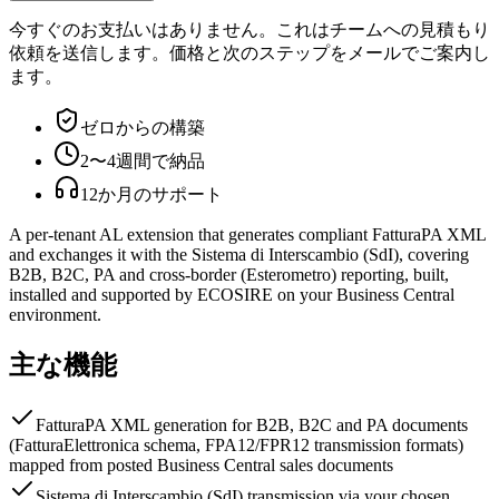
今すぐのお支払いはありません。これはチームへの見積もり
依頼を送信します。価格と次のステップをメールでご案内し
ます。
ゼロからの構築
2〜4週間で納品
12か月のサポート
A per-tenant AL extension that generates compliant FatturaPA XML
and exchanges it with the Sistema di Interscambio (SdI), covering
B2B, B2C, PA and cross-border (Esterometro) reporting, built,
installed and supported by ECOSIRE on your Business Central
environment.
主な機能
FatturaPA XML generation for B2B, B2C and PA documents
(FatturaElettronica schema, FPA12/FPR12 transmission formats)
mapped from posted Business Central sales documents
Sistema di Interscambio (SdI) transmission via your chosen