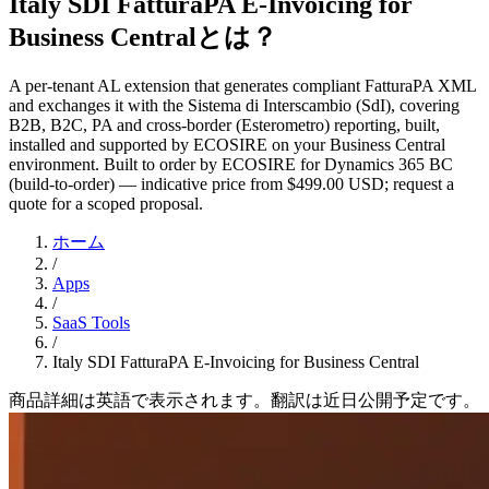
Italy SDI FatturaPA E-Invoicing for
Business Centralとは？
A per-tenant AL extension that generates compliant FatturaPA XML
and exchanges it with the Sistema di Interscambio (SdI), covering
B2B, B2C, PA and cross-border (Esterometro) reporting, built,
installed and supported by ECOSIRE on your Business Central
environment. Built to order by ECOSIRE for Dynamics 365 BC
(build-to-order) — indicative price from $499.00 USD; request a
quote for a scoped proposal.
ホーム
/
Apps
/
SaaS Tools
/
Italy SDI FatturaPA E-Invoicing for Business Central
商品詳細は英語で表示されます。翻訳は近日公開予定です。