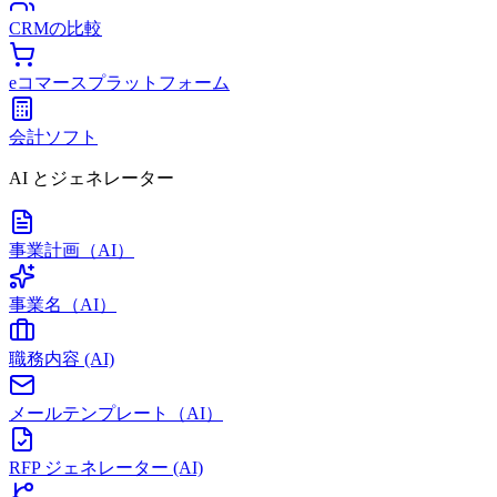
CRMの比較
eコマースプラットフォーム
会計ソフト
AI とジェネレーター
事業計画（AI）
事業名（AI）
職務内容 (AI)
メールテンプレート（AI）
RFP ジェネレーター (AI)