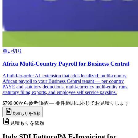
買い切り
Africa Multi-Country Payroll for Business Central
A build-to-order AL extension that adds localized, multi-country
African payroll to your Business Central tenant — per-country
PAYE and statutory deductions, multi-currency multi-entity runs,
statutory filing exports, and employee self-service payslips.
$799.00から
参考価格 — 要件範囲に応じてお見積りします
見積もりを依頼
見積もりを依頼
Italy SDI FatturaPA E-Invoicing for