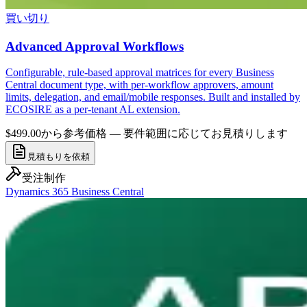
買い切り
Advanced Approval Workflows
Configurable, rule-based approval matrices for every Business
Central document type, with per-workflow approvers, amount
limits, delegation, and email/mobile responses. Built and installed by
ECOSIRE as a per-tenant AL extension.
$499.00から
参考価格 — 要件範囲に応じてお見積りします
見積もりを依頼
受注制作
Dynamics 365 Business Central