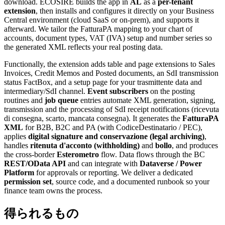
download. ECOSIRE builds the app in
AL
as a
per-tenant
extension
, then installs and configures it directly on your Business
Central environment (cloud SaaS or on-prem), and supports it
afterward. We tailor the FatturaPA mapping to your chart of
accounts, document types, VAT (IVA) setup and number series so
the generated XML reflects your real posting data.
Functionally, the extension adds table and page extensions to Sales
Invoices, Credit Memos and Posted documents, an SdI transmission
status FactBox, and a setup page for your trasmittente data and
intermediary/SdI channel.
Event subscribers
on the posting
routines and
job queue
entries automate XML generation, signing,
transmission and the processing of SdI receipt notifications (ricevuta
di consegna, scarto, mancata consegna). It generates the
FatturaPA
XML
for B2B, B2C and PA (with CodiceDestinatario / PEC),
applies
digital signature and conservazione (legal archiving)
,
handles
ritenuta d'acconto (withholding)
and
bollo
, and produces
the cross-border
Esterometro
flow. Data flows through the BC
REST/OData API
and can integrate with
Dataverse / Power
Platform
for approvals or reporting. We deliver a dedicated
permission set
, source code, and a documented runbook so your
finance team owns the process.
得られるもの