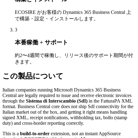
ECOSIRE がお客様の Dynamics 365 Business Central 上
で構築・設定・インストールします。
3
本番稼働 + サポート
約2〜4週間で稼働し、リリース後のサポート期間が付
きます。
この製品について
Italian companies running Microsoft Dynamics 365 Business
Central are legally required to issue and receive electronic invoices
through the
Sistema di Interscambio (SdI)
in the FatturaPA XML
format. Business Central core does not ship SdI connectivity for the
Italian market out of the box, and getting it right means handling
signed XML, receipt notifications, withholding tax, bollo (stamp
duty) and cross-border reporting correctly.
This is a
build-to-order
extension, not an instant AppSource