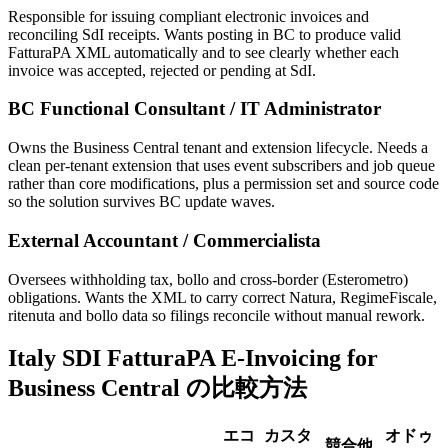
Responsible for issuing compliant electronic invoices and
reconciling SdI receipts. Wants posting in BC to produce valid
FatturaPA XML automatically and to see clearly whether each
invoice was accepted, rejected or pending at SdI.
BC Functional Consultant / IT Administrator
Owns the Business Central tenant and extension lifecycle. Needs a
clean per-tenant extension that uses event subscribers and job queue
rather than core modifications, plus a permission set and source code
so the solution survives BC update waves.
External Accountant / Commercialista
Oversees withholding tax, bollo and cross-border (Esterometro)
obligations. Wants the XML to carry correct Natura, RegimeFiscale,
ritenuta and bollo data so filings reconcile without manual rework.
Italy SDI FatturaPA E-Invoicing for
Business Central の比較方法
エコ
カスタ
オドゥ
競合他