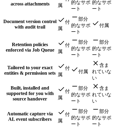
的なサポ
的なサポ
across attachments
属
ート
ート
部分
Document version control
付
的なサポ
付属
with audit trail
属
ート
部分
部分
Retention policies
付
的なサポ
的なサポ
enforced via Job Queue
属
ート
ート
含ま
Tailored to your exact
付
付属
れていな
entities & permission sets
属
い
Built, installed and
部分
含ま
付
supported for you with
的なサポ
れていな
属
source handover
ート
い
部分
部分
Automatic capture via
付
的なサポ
的なサポ
AL event subscribers
属
ート
ート