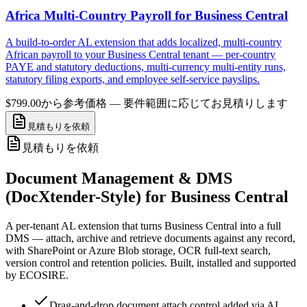
Africa Multi-Country Payroll for Business Central
A build-to-order AL extension that adds localized, multi-country
African payroll to your Business Central tenant — per-country
PAYE and statutory deductions, multi-currency multi-entity runs,
statutory filing exports, and employee self-service payslips.
$799.00から
参考価格 — 要件範囲に応じてお見積りします
見積もりを依頼
見積もりを依頼
Document Management & DMS
(DocXtender-Style) for Business Central
A per-tenant AL extension that turns Business Central into a full
DMS — attach, archive and retrieve documents against any record,
with SharePoint or Azure Blob storage, OCR full-text search,
version control and retention policies. Built, installed and supported
by ECOSIRE.
Drag-and-drop document attach control added via AL