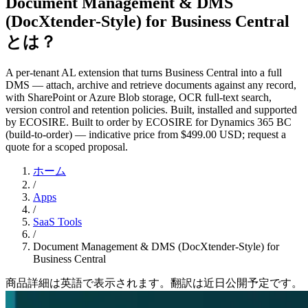
Document Management & DMS
(DocXtender-Style) for Business Central
とは？
A per-tenant AL extension that turns Business Central into a full
DMS — attach, archive and retrieve documents against any record,
with SharePoint or Azure Blob storage, OCR full-text search,
version control and retention policies. Built, installed and supported
by ECOSIRE. Built to order by ECOSIRE for Dynamics 365 BC
(build-to-order) — indicative price from $499.00 USD; request a
quote for a scoped proposal.
ホーム
/
Apps
/
SaaS Tools
/
Document Management & DMS (DocXtender-Style) for
Business Central
商品詳細は英語で表示されます。翻訳は近日公開予定です。