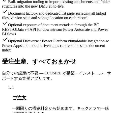
Bulk migration tooling to import existing attachments and folder
structures into the new DMS at go-live
Document factbox and dedicated list page surfacing all linked
files, version state and storage location on each record
Optional exposure of document metadata through the BC
REST/OData v4 API for downstream Power Automate and Power
BI flows
Optional Dataverse / Power Platform virtual-table integration so
Power Apps and model-driven apps can read the same document
index
受注生産、すべておまかせ
自分での設定は不要 — ECOSIRE が構築・インストール・サ
ポートする実働アプリです。
1
ご注文
一回限りの構築料金から始めます。キックオフで一緒