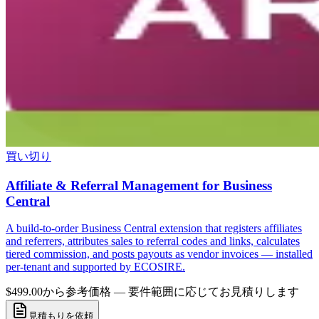
買い切り
Affiliate & Referral Management for Business
Central
A build-to-order Business Central extension that registers affiliates
and referrers, attributes sales to referral codes and links, calculates
tiered commission, and posts payouts as vendor invoices — installed
per-tenant and supported by ECOSIRE.
$499.00から
参考価格 — 要件範囲に応じてお見積りします
見積もりを依頼