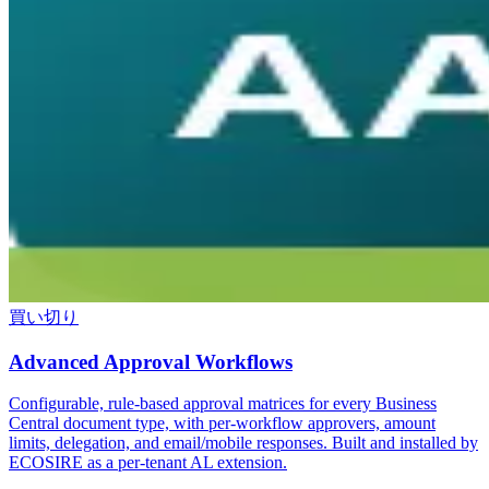
買い切り
Advanced Approval Workflows
Configurable, rule-based approval matrices for every Business
Central document type, with per-workflow approvers, amount
limits, delegation, and email/mobile responses. Built and installed by
ECOSIRE as a per-tenant AL extension.