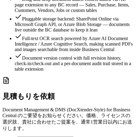
page extension to any BC record — Sales, Purchase, Items,
Customers, Vendors, Jobs or custom tables
Pluggable storage backend: SharePoint Online via
Microsoft Graph API, or Azure Blob Storage — documents
live outside the BC database to keep it lean
Full-text OCR search powered by Azure AI Document
Intelligence / Azure Cognitive Search, making scanned PDFs
and images searchable from inside Business Central
Document version control with full revision history,
check-in/check-out and a per-document audit trail stored in a
table extension
見積もりを依頼
Document Management & DMS (DocXtender-Style) for Business
Central のご要望をお知らせください。価格、ライセンスの
選択肢、貴社に合わせたご提案を、通常1営業日以内にお送
りします。