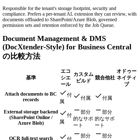
Responsible for the tenant's storage footprint, security and
compliance. Prefers a per-tenant AL extension they can review, with
documents offloaded to SharePoint/Azure Blob, governed
permission sets and retention enforced by the Job Queue.
Document Management & DMS
(DocXtender-Style) for Business Central
の比較方法
エコ
オドゥー
カスタム
基準
シエ
競合他社
ネイティ
ビルド
ール
ブ
Attach documents to BC
付
付属
付属
records
属
External storage backend
部分
部分
付
(SharePoint Online /
的なサポ
的なサポ
属
Azure Blob)
ート
ート
部分
部分
OCR full-text search
付