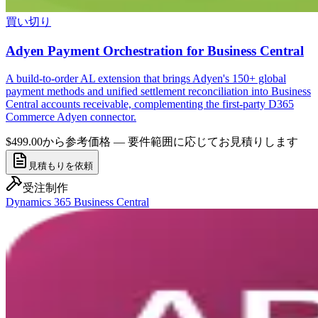
買い切り
Adyen Payment Orchestration for Business Central
A build-to-order AL extension that brings Adyen's 150+ global
payment methods and unified settlement reconciliation into Business
Central accounts receivable, complementing the first-party D365
Commerce Adyen connector.
$499.00から
参考価格 — 要件範囲に応じてお見積りします
見積もりを依頼
受注制作
Dynamics 365 Business Central