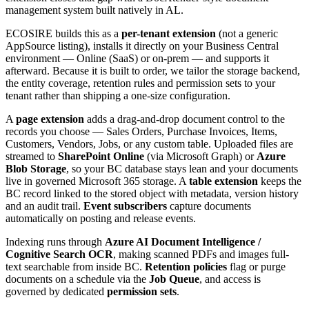
management system built natively in AL.
ECOSIRE builds this as a
per-tenant extension
(not a generic
AppSource listing), installs it directly on your Business Central
environment — Online (SaaS) or on-prem — and supports it
afterward. Because it is built to order, we tailor the storage backend,
the entity coverage, retention rules and permission sets to your
tenant rather than shipping a one-size configuration.
A
page extension
adds a drag-and-drop document control to the
records you choose — Sales Orders, Purchase Invoices, Items,
Customers, Vendors, Jobs, or any custom table. Uploaded files are
streamed to
SharePoint Online
(via Microsoft Graph) or
Azure
Blob Storage
, so your BC database stays lean and your documents
live in governed Microsoft 365 storage. A
table extension
keeps the
BC record linked to the stored object with metadata, version history
and an audit trail.
Event subscribers
capture documents
automatically on posting and release events.
Indexing runs through
Azure AI Document Intelligence /
Cognitive Search OCR
, making scanned PDFs and images full-
text searchable from inside BC.
Retention policies
flag or purge
documents on a schedule via the
Job Queue
, and access is
governed by dedicated
permission sets
.