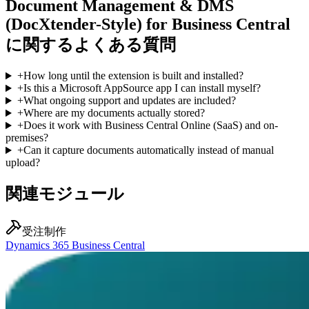
Document Management & DMS
(DocXtender-Style) for Business Central
に関するよくある質問
+
How long until the extension is built and installed?
+
Is this a Microsoft AppSource app I can install myself?
+
What ongoing support and updates are included?
+
Where are my documents actually stored?
+
Does it work with Business Central Online (SaaS) and on-
premises?
+
Can it capture documents automatically instead of manual
upload?
関連モジュール
受注制作
Dynamics 365 Business Central