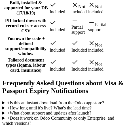
Built, installed &
Not
Not
supported for your DB
Included
included
included
(17/18/19)
PII locked down with
Partial
record rules + access
Partial
Included
support
CSV
support
You own the code +
defined
Not
support/compatibility
Included
Included
included
window
Tailored document
Not
types (Iqama, labour
Included
Included
included
card, insurance)
Frequently Asked Questions about Visa &
Passport Expiry Notifications
+
Is this an instant download from the Odoo app store?
+
How long until it's live? What's the lead time?
+
What about support and updates after launch?
+
Does it work on Odoo Community or only Enterprise, and
which versions?