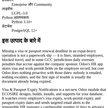
संस्करण
Enterprise और Community
लाइसेंस
LGPL-3.0
Python आवश्यकता
Python 3.10+
डेटाबेस
PostgreSQL 12+
इस उत्पाद के बारे में
Missing a visa or passport renewal deadline in an expat-heavy
operation is not a paperwork slip — it is fines, stranded employees,
blocked travel, and in some GCC jurisdictions daily overstay
penalties that accrue against the company sponsor. Odoo's HR app
stores visa and work-permit fields on the employee record, but core
Odoo does nothing proactive with those dates: nobody is emailed,
nothing escalates, and the first sign of trouble is usually the
document already being expired.
Visa & Passport Expiry Notifications is a net-new Odoo module that
ECOSIRE designs, builds, installs, and supports for your database.
It watches every employee's visa expiry, work-permit expiry, and
passport expiry dates and sends targeted email alerts to the
responsible HR manager a configurable number of days in advance