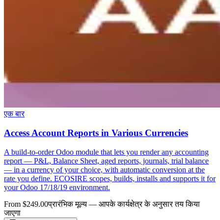
एक बार
Access Account Reports in Various Currencies
A build-to-order Odoo module that lets you render any accounting
report — P&L, Balance Sheet, aged reports, journals, trial balance
— in a currency of your choice, with automatic conversion at the
rate you define. ECOSIRE scopes, builds, installs and supports it for
your Odoo 17/18/19 environment.
From $249.00
प्रारंभिक मूल्य — आपके कार्यक्षेत्र के अनुसार तय किया
जाएगा