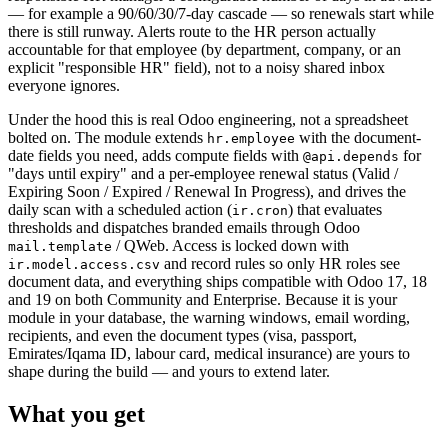
— for example a 90/60/30/7-day cascade — so renewals start while
there is still runway. Alerts route to the HR person actually
accountable for that employee (by department, company, or an
explicit "responsible HR" field), not to a noisy shared inbox
everyone ignores.
Under the hood this is real Odoo engineering, not a spreadsheet
bolted on. The module extends
with the document-
hr.employee
date fields you need, adds compute fields with
for
@api.depends
"days until expiry" and a per-employee renewal status (Valid /
Expiring Soon / Expired / Renewal In Progress), and drives the
daily scan with a scheduled action (
) that evaluates
ir.cron
thresholds and dispatches branded emails through Odoo
/ QWeb. Access is locked down with
mail.template
and record rules so only HR roles see
ir.model.access.csv
document data, and everything ships compatible with Odoo 17, 18
and 19 on both Community and Enterprise. Because it is your
module in your database, the warning windows, email wording,
recipients, and even the document types (visa, passport,
Emirates/Iqama ID, labour card, medical insurance) are yours to
shape during the build — and yours to extend later.
What you get