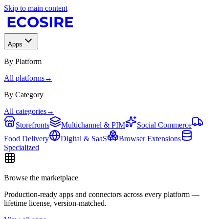
Skip to main content
Apps
By Platform
All platforms
→
By Category
All categories
→
Storefronts
Multichannel & PIM
Social Commerce
Food Delivery
Digital & SaaS
Browser Extensions
Specialized
Browse the marketplace
Production-ready apps and connectors across every platform —
lifetime license, version-matched.