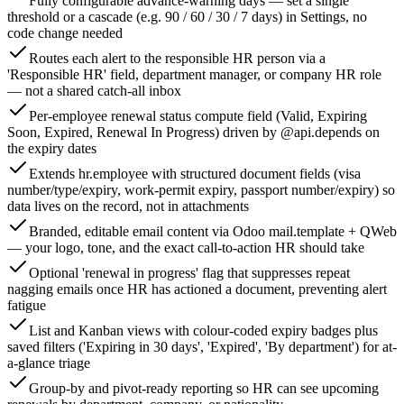
Fully configurable advance-warning days — set a single
threshold or a cascade (e.g. 90 / 60 / 30 / 7 days) in Settings, no
code change needed
Routes each alert to the responsible HR person via a
'Responsible HR' field, department manager, or company HR role
— not a shared catch-all inbox
Per-employee renewal status compute field (Valid, Expiring
Soon, Expired, Renewal In Progress) driven by @api.depends on
the expiry dates
Extends hr.employee with structured document fields (visa
number/type/expiry, work-permit expiry, passport number/expiry) so
data lives on the record, not in attachments
Branded, editable email content via Odoo mail.template + QWeb
— your logo, tone, and the exact call-to-action HR should take
Optional 'renewal in progress' flag that suppresses repeat
nagging emails once HR has actioned a document, preventing alert
fatigue
List and Kanban views with colour-coded expiry badges plus
saved filters ('Expiring in 30 days', 'Expired', 'By department') for at-
a-glance triage
Group-by and pivot-ready reporting so HR can see upcoming