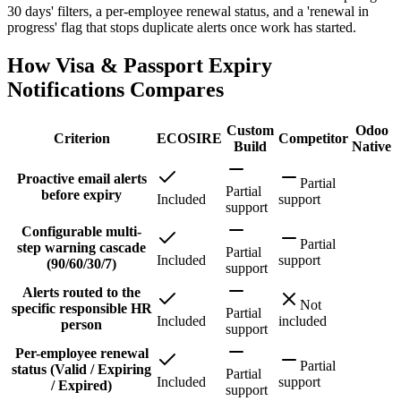
30 days' filters, a per-employee renewal status, and a 'renewal in
progress' flag that stops duplicate alerts once work has started.
How Visa & Passport Expiry
Notifications Compares
Custom
Odoo
Criterion
ECOSIRE
Competitor
Build
Native
Proactive email alerts
Partial
Partial
before expiry
Included
support
support
Configurable multi-
Partial
step warning cascade
Partial
Included
support
(90/60/30/7)
support
Alerts routed to the
Not
specific responsible HR
Partial
Included
included
person
support
Per-employee renewal
Partial
status (Valid / Expiring
Partial
Included
support
/ Expired)
support