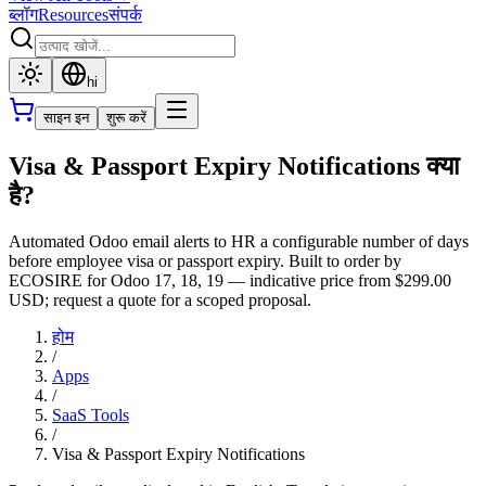
ब्लॉग
Resources
संपर्क
hi
साइन इन
शुरू करें
Visa & Passport Expiry Notifications क्या
है?
Automated Odoo email alerts to HR a configurable number of days
before employee visa or passport expiry. Built to order by
ECOSIRE for Odoo 17, 18, 19 — indicative price from $299.00
USD; request a quote for a scoped proposal.
होम
/
Apps
/
SaaS Tools
/
Visa & Passport Expiry Notifications