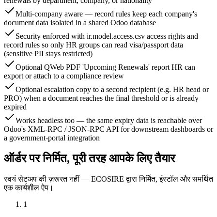
renewals by department, company, or nationality
Multi-company aware — record rules keep each company's
document data isolated in a shared Odoo database
Security enforced with ir.model.access.csv access rights and
record rules so only HR groups can read visa/passport data
(sensitive PII stays restricted)
Optional QWeb PDF 'Upcoming Renewals' report HR can
export or attach to a compliance review
Optional escalation copy to a second recipient (e.g. HR head or
PRO) when a document reaches the final threshold or is already
expired
Works headless too — the same expiry data is reachable over
Odoo's XML-RPC / JSON-RPC API for downstream dashboards or
a government-portal integration
ऑर्डर पर निर्मित, पूरी तरह आपके लिए तैयार
स्वयं सेटअप की ज़रूरत नहीं — ECOSIRE द्वारा निर्मित, इंस्टॉल और समर्थित
एक कार्यशील ऐप।
1