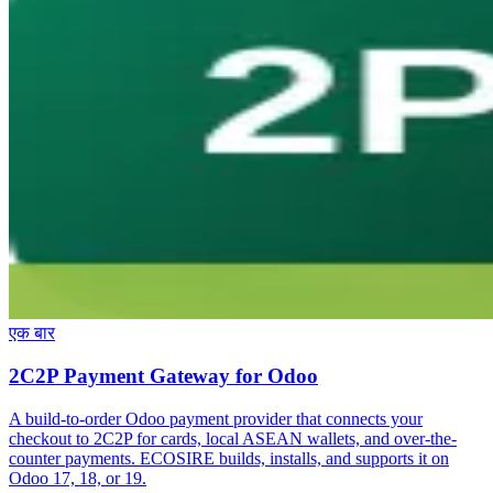
एक बार
2C2P Payment Gateway for Odoo
A build-to-order Odoo payment provider that connects your
checkout to 2C2P for cards, local ASEAN wallets, and over-the-
counter payments. ECOSIRE builds, installs, and supports it on
Odoo 17, 18, or 19.