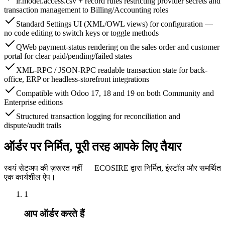
ir.model.access.csv + record rules restricting provider secrets and
transaction management to Billing/Accounting roles
Standard Settings UI (XML/OWL views) for configuration —
no code editing to switch keys or toggle methods
QWeb payment-status rendering on the sales order and customer
portal for clear paid/pending/failed states
XML-RPC / JSON-RPC readable transaction state for back-
office, ERP or headless-storefront integrations
Compatible with Odoo 17, 18 and 19 on both Community and
Enterprise editions
Structured transaction logging for reconciliation and
dispute/audit trails
ऑर्डर पर निर्मित, पूरी तरह आपके लिए तैयार
स्वयं सेटअप की ज़रूरत नहीं — ECOSIRE द्वारा निर्मित, इंस्टॉल और समर्थित
एक कार्यशील ऐप।
1
आप ऑर्डर करते हैं