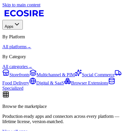
Skip to main content
Apps
By Platform
All platforms
→
By Category
All categories
→
Storefronts
Multichannel & PIM
Social Commerce
Food Delivery
Digital & SaaS
Browser Extensions
Specialized
Browse the marketplace
Production-ready apps and connectors across every platform —
lifetime license, version-matched.