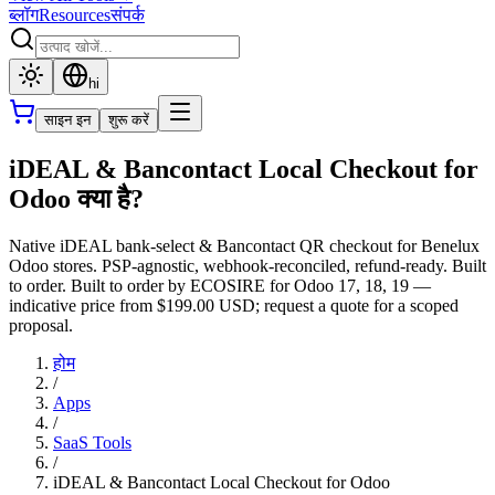
ब्लॉग
Resources
संपर्क
hi
साइन इन
शुरू करें
iDEAL & Bancontact Local Checkout for
Odoo क्या है?
Native iDEAL bank-select & Bancontact QR checkout for Benelux
Odoo stores. PSP-agnostic, webhook-reconciled, refund-ready. Built
to order. Built to order by ECOSIRE for Odoo 17, 18, 19 —
indicative price from $199.00 USD; request a quote for a scoped
proposal.
होम
/
Apps
/
SaaS Tools
/
iDEAL & Bancontact Local Checkout for Odoo