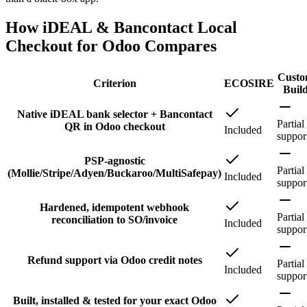
How iDEAL & Bancontact Local
Checkout for Odoo Compares
Cust
Criterion
ECOSIRE
Buil
Native iDEAL bank selector + Bancontact
Partial
QR in Odoo checkout
Included
suppor
PSP-agnostic
Partial
(Mollie/Stripe/Adyen/Buckaroo/MultiSafepay)
Included
suppor
Hardened, idempotent webhook
Partial
reconciliation to SO/invoice
Included
suppor
Refund support via Odoo credit notes
Partial
Included
suppor
Built, installed & tested for your exact Odoo