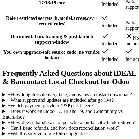
Partial
17/18/19 env
Included
suppor
Role-restricted secrets (ir.model.access.csv +
Partial
record rules)
Included
suppor
Documentation, training & post-launch
No
support window
Included
includ
You own upgrade-safe source code, no vendor
lock-in
Included
Includ
Frequently Asked Questions about iDEAL
& Bancontact Local Checkout for Odoo
+
How long does delivery take, and is this an instant download?
+
What support and updates are included after go-live?
+
Which payment provider (PSP) do I need?
+
Does it work on Odoo 17, 18 and 19, and Community vs
Enterprise?
+
How does it handle a shopper who abandons the bank redirect?
+
Can I issue refunds, and how does reconciliation work?
+
Will this survive future Odoo upgrades?