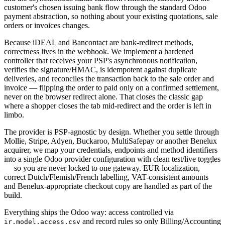
customer's chosen issuing bank flow through the standard Odoo
payment abstraction, so nothing about your existing quotations, sale
orders or invoices changes.
Because iDEAL and Bancontact are bank-redirect methods,
correctness lives in the webhook. We implement a hardened
controller that receives your PSP's asynchronous notification,
verifies the signature/HMAC, is idempotent against duplicate
deliveries, and reconciles the transaction back to the sale order and
invoice — flipping the order to paid only on a confirmed settlement,
never on the browser redirect alone. That closes the classic gap
where a shopper closes the tab mid-redirect and the order is left in
limbo.
The provider is PSP-agnostic by design. Whether you settle through
Mollie, Stripe, Adyen, Buckaroo, MultiSafepay or another Benelux
acquirer, we map your credentials, endpoints and method identifiers
into a single Odoo provider configuration with clean test/live toggles
— so you are never locked to one gateway. EUR localization,
correct Dutch/Flemish/French labelling, VAT-consistent amounts
and Benelux-appropriate checkout copy are handled as part of the
build.
Everything ships the Odoo way: access controlled via
and record rules so only Billing/Accounting
ir.model.access.csv