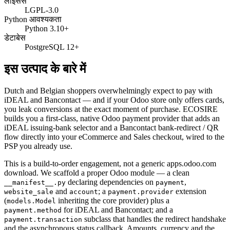
लाइसेंस
LGPL-3.0
Python आवश्यकता
Python 3.10+
डेटाबेस
PostgreSQL 12+
इस उत्पाद के बारे में
Dutch and Belgian shoppers overwhelmingly expect to pay with
iDEAL and Bancontact — and if your Odoo store only offers cards,
you leak conversions at the exact moment of purchase. ECOSIRE
builds you a first-class, native Odoo payment provider that adds an
iDEAL issuing-bank selector and a Bancontact bank-redirect / QR
flow directly into your eCommerce and Sales checkout, wired to the
PSP you already use.
This is a build-to-order engagement, not a generic apps.odoo.com
download. We scaffold a proper Odoo module — a clean
declaring dependencies on
,
__manifest__.py
payment
and
; a
extension
website_sale
account
payment.provider
(
inheriting the core provider) plus a
models.Model
for iDEAL and Bancontact; and a
payment.method
subclass that handles the redirect handshake
payment.transaction
and the asynchronous status callback. Amounts, currency and the