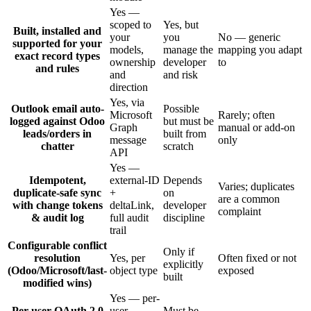
Yes —
scoped to
Yes, but
Built, installed and
your
you
No — generic
supported for your
models,
manage the
mapping you adapt
exact record types
ownership
developer
to
and rules
and
and risk
direction
Yes, via
Outlook email auto-
Possible
Microsoft
Rarely; often
logged against Odoo
but must be
Graph
manual or add-on
leads/orders in
built from
message
only
chatter
scratch
API
Yes —
Idempotent,
external-ID
Depends
Varies; duplicates
duplicate-safe sync
+
on
are a common
with change tokens
deltaLink,
developer
complaint
& audit log
full audit
discipline
trail
Configurable conflict
Only if
resolution
Yes, per
Often fixed or not
explicitly
(Odoo/Microsoft/last-
object type
exposed
built
modified wins)
Yes — per-
Per-user OAuth 2.0
user
Must be