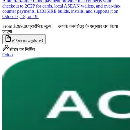
A build-to-order Odoo payment provider that connects your
checkout to 2C2P for cards, local ASEAN wallets, and over-the-
counter payments. ECOSIRE builds, installs, and supports it on
Odoo 17, 18, or 19.
From $299.00
प्रारंभिक मूल्य — आपके कार्यक्षेत्र के अनुसार तय किया
जाएगा
कोटेशन का अनुरोध करें
ऑर्डर पर निर्मित
Odoo