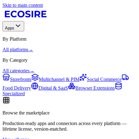
Skip to main content
Apps
By Platform
All platforms
→
By Category
All categories
→
Storefronts
Multichannel & PIM
Social Commerce
Food Delivery
Digital & SaaS
Browser Extensions
Specialized
Browse the marketplace
Production-ready apps and connectors across every platform —
lifetime license, version-matched.