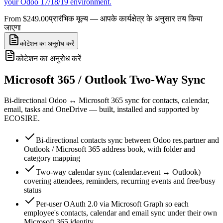
your Odoo 17/18/19 environment.
From $249.00
प्रारंभिक मूल्य — आपके कार्यक्षेत्र के अनुसार तय किया
जाएगा
कोटेशन का अनुरोध करें
कोटेशन का अनुरोध करें
Microsoft 365 / Outlook Two-Way Sync
Bi-directional Odoo ↔ Microsoft 365 sync for contacts, calendar,
email, tasks and OneDrive — built, installed and supported by
ECOSIRE.
Bi-directional contacts sync between Odoo res.partner and
Outlook / Microsoft 365 address book, with folder and
category mapping
Two-way calendar sync (calendar.event ↔ Outlook)
covering attendees, reminders, recurring events and free/busy
status
Per-user OAuth 2.0 via Microsoft Graph so each
employee's contacts, calendar and email sync under their own
Microsoft 365 identity