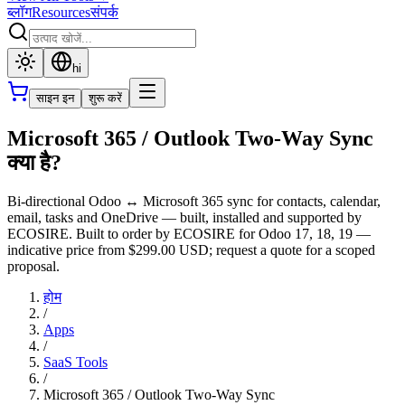
ब्लॉग
Resources
संपर्क
hi
साइन इन
शुरू करें
Microsoft 365 / Outlook Two-Way Sync
क्या है?
Bi-directional Odoo ↔ Microsoft 365 sync for contacts, calendar,
email, tasks and OneDrive — built, installed and supported by
ECOSIRE. Built to order by ECOSIRE for Odoo 17, 18, 19 —
indicative price from $299.00 USD; request a quote for a scoped
proposal.
होम
/
Apps
/
SaaS Tools
/
Microsoft 365 / Outlook Two-Way Sync