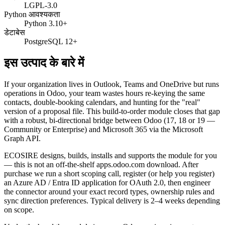
LGPL-3.0
Python आवश्यकता
Python 3.10+
डेटाबेस
PostgreSQL 12+
इस उत्पाद के बारे में
If your organization lives in Outlook, Teams and OneDrive but runs
operations in Odoo, your team wastes hours re-keying the same
contacts, double-booking calendars, and hunting for the "real"
version of a proposal file. This build-to-order module closes that gap
with a robust, bi-directional bridge between Odoo (17, 18 or 19 —
Community or Enterprise) and Microsoft 365 via the Microsoft
Graph API.
ECOSIRE designs, builds, installs and supports the module for you
— this is not an off-the-shelf apps.odoo.com download. After
purchase we run a short scoping call, register (or help you register)
an Azure AD / Entra ID application for OAuth 2.0, then engineer
the connector around your exact record types, ownership rules and
sync direction preferences. Typical delivery is 2–4 weeks depending
on scope.