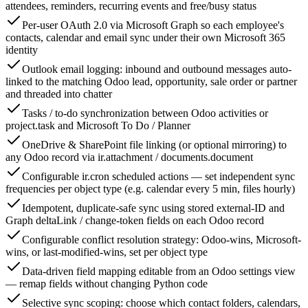
attendees, reminders, recurring events and free/busy status
Per-user OAuth 2.0 via Microsoft Graph so each employee's
contacts, calendar and email sync under their own Microsoft 365
identity
Outlook email logging: inbound and outbound messages auto-
linked to the matching Odoo lead, opportunity, sale order or partner
and threaded into chatter
Tasks / to-do synchronization between Odoo activities or
project.task and Microsoft To Do / Planner
OneDrive & SharePoint file linking (or optional mirroring) to
any Odoo record via ir.attachment / documents.document
Configurable ir.cron scheduled actions — set independent sync
frequencies per object type (e.g. calendar every 5 min, files hourly)
Idempotent, duplicate-safe sync using stored external-ID and
Graph deltaLink / change-token fields on each Odoo record
Configurable conflict resolution strategy: Odoo-wins, Microsoft-
wins, or last-modified-wins, set per object type
Data-driven field mapping editable from an Odoo settings view
— remap fields without changing Python code
Selective sync scoping: choose which contact folders, calendars,