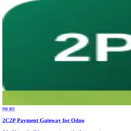
एक बार
2C2P Payment Gateway for Odoo