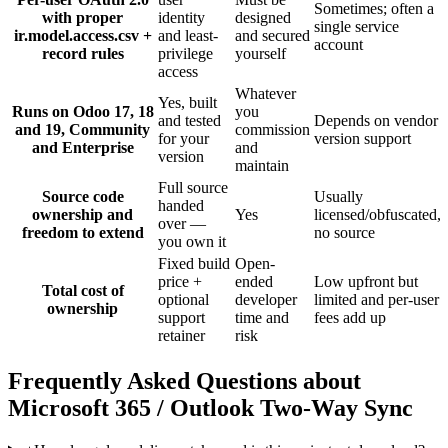
Sometimes; often a
with proper
identity
designed
single service
ir.model.access.csv +
and least-
and secured
account
record rules
privilege
yourself
access
Whatever
Yes, built
Runs on Odoo 17, 18
you
and tested
Depends on vendor
and 19, Community
commission
for your
version support
and Enterprise
and
version
maintain
Full source
Source code
Usually
handed
ownership and
Yes
licensed/obfuscated,
over —
freedom to extend
no source
you own it
Fixed build
Open-
price +
ended
Low upfront but
Total cost of
optional
developer
limited and per-user
ownership
support
time and
fees add up
retainer
risk
Frequently Asked Questions about
Microsoft 365 / Outlook Two-Way Sync