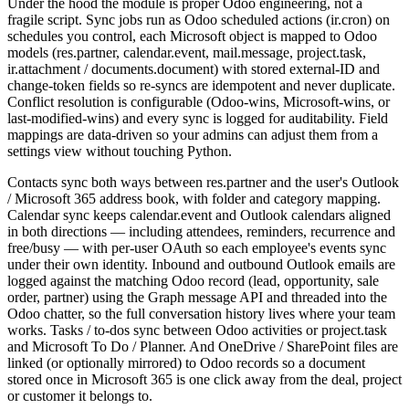
Under the hood the module is proper Odoo engineering, not a
fragile script. Sync jobs run as Odoo scheduled actions (ir.cron) on
schedules you control, each Microsoft object is mapped to Odoo
models (res.partner, calendar.event, mail.message, project.task,
ir.attachment / documents.document) with stored external-ID and
change-token fields so re-syncs are idempotent and never duplicate.
Conflict resolution is configurable (Odoo-wins, Microsoft-wins, or
last-modified-wins) and every sync is logged for auditability. Field
mappings are data-driven so your admins can adjust them from a
settings view without touching Python.
Contacts sync both ways between res.partner and the user's Outlook
/ Microsoft 365 address book, with folder and category mapping.
Calendar sync keeps calendar.event and Outlook calendars aligned
in both directions — including attendees, reminders, recurrence and
free/busy — with per-user OAuth so each employee's events sync
under their own identity. Inbound and outbound Outlook emails are
logged against the matching Odoo record (lead, opportunity, sale
order, partner) using the Graph message API and threaded into the
Odoo chatter, so the full conversation history lives where your team
works. Tasks / to-dos sync between Odoo activities or project.task
and Microsoft To Do / Planner. And OneDrive / SharePoint files are
linked (or optionally mirrored) to Odoo records so a document
stored once in Microsoft 365 is one click away from the deal, project
or customer it belongs to.