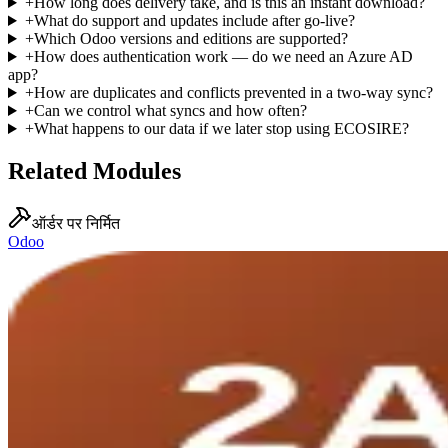
+
How long does delivery take, and is this an instant download?
+
What do support and updates include after go-live?
+
Which Odoo versions and editions are supported?
+
How does authentication work — do we need an Azure AD
app?
+
How are duplicates and conflicts prevented in a two-way sync?
+
Can we control what syncs and how often?
+
What happens to our data if we later stop using ECOSIRE?
Related Modules
ऑर्डर पर निर्मित
Odoo