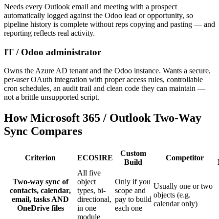
Needs every Outlook email and meeting with a prospect
automatically logged against the Odoo lead or opportunity, so
pipeline history is complete without reps copying and pasting — and
reporting reflects real activity.
IT / Odoo administrator
Owns the Azure AD tenant and the Odoo instance. Wants a secure,
per-user OAuth integration with proper access rules, controllable
cron schedules, an audit trail and clean code they can maintain —
not a brittle unsupported script.
How Microsoft 365 / Outlook Two-Way
Sync Compares
Custom
Criterion
ECOSIRE
Competitor
Build
All five
Two-way sync of
object
Only if you
Usually one or two
contacts, calendar,
types, bi-
scope and
objects (e.g.
email, tasks AND
directional,
pay to build
calendar only)
OneDrive files
in one
each one
module