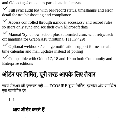
and Odoo tags/companies participate in the sync
Full sync audit log with per-record status, timestamps and error
detail for troubleshooting and compliance
Access controlled through ir.model.access.csv and record rules
so users only sync and see their own Microsoft data
Manual 'Sync now' action plus automated cron, with retry/back-
off handling for Graph API throttling (HTTP 429)
Optional webhook / change-notification support for near-real-
time calendar and mail updates instead of polling
Compatible with Odoo 17, 18 and 19 on both Community and
Enterprise editions
ऑर्डर पर निर्मित, पूरी तरह आपके लिए तैयार
स्वयं सेटअप की ज़रूरत नहीं — ECOSIRE द्वारा निर्मित, इंस्टॉल और समर्थित
एक कार्यशील ऐप।
1
आप ऑर्डर करते हैं