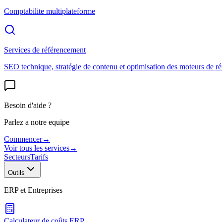
Comptabilite multiplateforme
Services de référencement
SEO technique, stratégie de contenu et optimisation des moteurs de r
Besoin d'aide ?
Parlez a notre equipe
Commencer
→
Voir tous les services
→
Secteurs
Tarifs
Outils
ERP et Entreprises
Calculateur de coûts ERP