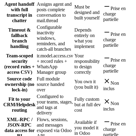
Agent handoff
Assigns agent and
Must be
Prise en
with full
posts complete
designed and
charge
transcript in
conversation to
built yourself
partielle
chatter
mail.thread
Configurable
Timeout &
Depends
inactivity
Prise en
fallback
entirely on
windows,
charge
branch
what you
reminders, and
partielle
handling
implement
catch-all branches
Team-scoped
ir.model.access.csv
Your
Prise en
security
+ record rules +
responsibility
charge
(record rules +
WhatsApp
to design
partielle
access CSV)
Manager group
correctly
Source code
Full module
You own it
Non
ownership (no
source handed
(you built it)
inclus
lock-in)
over
Configured to
Fit to your
Fully custom
your teams, stages,
Non
CRM/Helpdesk
but at full dev
and tags at
inclus
routing
cost
delivery
XML-RPC /
Flows, sessions,
Available if
Prise en
JSON-RPC
and messages
you model it
charge
data access for
exposed via Odoo
in Odoo
partielle
BI
API