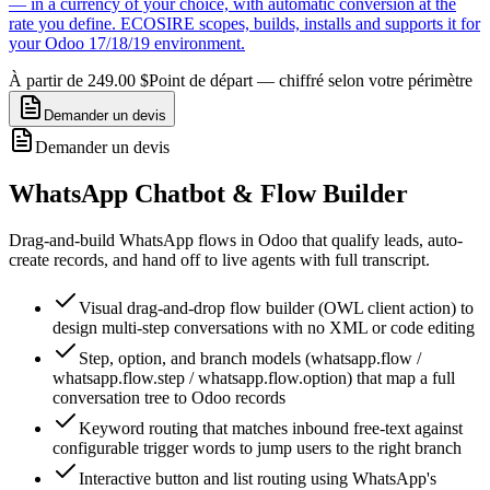
— in a currency of your choice, with automatic conversion at the
rate you define. ECOSIRE scopes, builds, installs and supports it for
your Odoo 17/18/19 environment.
À partir de 249.00 $
Point de départ — chiffré selon votre périmètre
Demander un devis
Demander un devis
WhatsApp Chatbot & Flow Builder
Drag-and-build WhatsApp flows in Odoo that qualify leads, auto-
create records, and hand off to live agents with full transcript.
Visual drag-and-drop flow builder (OWL client action) to
design multi-step conversations with no XML or code editing
Step, option, and branch models (whatsapp.flow /
whatsapp.flow.step / whatsapp.flow.option) that map a full
conversation tree to Odoo records
Keyword routing that matches inbound free-text against
configurable trigger words to jump users to the right branch
Interactive button and list routing using WhatsApp's