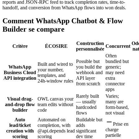
reports and JSON-RPC feed to track completion rates, time-to-
handoff, and conversion from WhatsApp flows into won deals.
Comment WhatsApp Chatbot & Flow
Builder se compare
Construction
Od
Critère
ÉCOSIRE
Concurrent
personnalisée
nat
Often
Possible but
bundled but
Built and wired to
WhatsApp
you build the
generic;
your number,
Business Cloud
webhook and
may need
templates, and
API integration
API layer
extra
24h-window rules
from scratch
connector
apps
Rarely built
Varies;
Visual drag-
OWL canvas your
— usually
many are
and-drop flow
team edits without
hardcoded
form-based,
builder
code
flows
not visual
Auto
Automated on
Buildable but
Prise en
lead/ticket
completion, with
adds
charge
creation with
@api.depends lead
significant
partielle
scoring
scoring
dev time