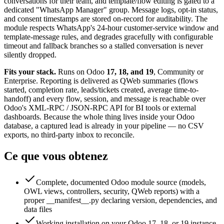
conversations for their team, and template/flow editing is gated to a
dedicated "WhatsApp Manager" group. Message logs, opt-in status,
and consent timestamps are stored on-record for auditability. The
module respects WhatsApp's 24-hour customer-service window and
template-message rules, and degrades gracefully with configurable
timeout and fallback branches so a stalled conversation is never
silently dropped.
Fits your stack.
Runs on Odoo
17, 18, and 19
, Community or
Enterprise. Reporting is delivered as QWeb summaries (flows
started, completion rate, leads/tickets created, average time-to-
handoff) and every flow, session, and message is reachable over
Odoo's XML-RPC / JSON-RPC API for BI tools or external
dashboards. Because the whole thing lives inside your Odoo
database, a captured lead is already in your pipeline — no CSV
exports, no third-party inbox to reconcile.
Ce que vous obtenez
Complete, documented Odoo module source (models,
OWL views, controllers, security, QWeb reports) with a
proper __manifest__.py declaring version, dependencies, and
data files
Working installation on your Odoo 17, 18, or 19 instance