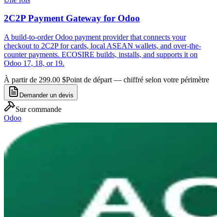
2C2P Payment Gateway for Odoo
A build-to-order Odoo payment provider that connects your
checkout to 2C2P for cards, local ASEAN wallets, and over-the-
counter payments. ECOSIRE builds, installs, and supports it on
Odoo 17, 18, or 19.
À partir de 299.00 $
Point de départ — chiffré selon votre périmètre
Demander un devis
Sur commande
Odoo