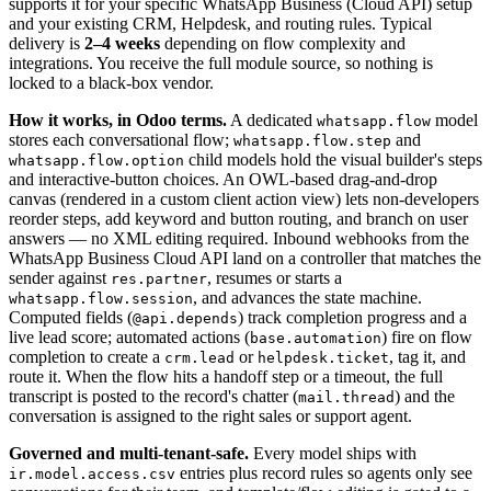
supports it for your specific WhatsApp Business (Cloud API) setup
and your existing CRM, Helpdesk, and routing rules. Typical
delivery is
2–4 weeks
depending on flow complexity and
integrations. You receive the full module source, so nothing is
locked to a black-box vendor.
How it works, in Odoo terms.
A dedicated
model
whatsapp.flow
stores each conversational flow;
and
whatsapp.flow.step
child models hold the visual builder's steps
whatsapp.flow.option
and interactive-button choices. An OWL-based drag-and-drop
canvas (rendered in a custom client action view) lets non-developers
reorder steps, add keyword and button routing, and branch on user
answers — no XML editing required. Inbound webhooks from the
WhatsApp Business Cloud API land on a controller that matches the
sender against
, resumes or starts a
res.partner
, and advances the state machine.
whatsapp.flow.session
Computed fields (
) track completion progress and a
@api.depends
live lead score; automated actions (
) fire on flow
base.automation
completion to create a
or
, tag it, and
crm.lead
helpdesk.ticket
route it. When the flow hits a handoff step or a timeout, the full
transcript is posted to the record's chatter (
) and the
mail.thread
conversation is assigned to the right sales or support agent.
Governed and multi-tenant-safe.
Every model ships with
entries plus record rules so agents only see
ir.model.access.csv