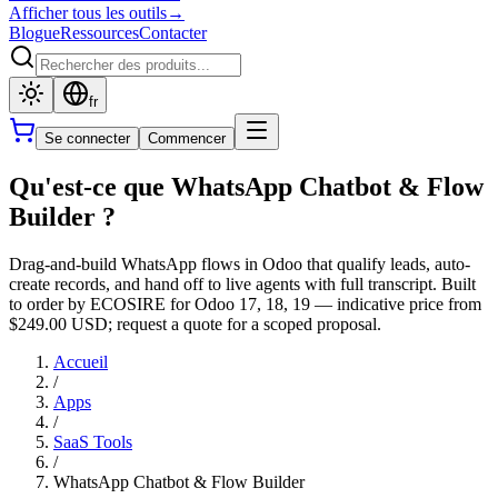
Afficher tous les outils
→
Blogue
Ressources
Contacter
fr
Se connecter
Commencer
Qu'est-ce que WhatsApp Chatbot & Flow
Builder ?
Drag-and-build WhatsApp flows in Odoo that qualify leads, auto-
create records, and hand off to live agents with full transcript. Built
to order by ECOSIRE for Odoo 17, 18, 19 — indicative price from
$249.00 USD; request a quote for a scoped proposal.
Accueil
/
Apps
/
SaaS Tools
/
WhatsApp Chatbot & Flow Builder