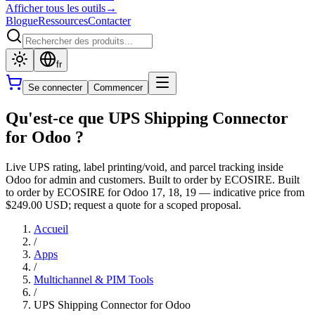
Afficher tous les outils
→
Blogue
Ressources
Contacter
fr
Se connecter
Commencer
Qu'est-ce que UPS Shipping Connector
for Odoo ?
Live UPS rating, label printing/void, and parcel tracking inside
Odoo for admin and customers. Built to order by ECOSIRE. Built
to order by ECOSIRE for Odoo 17, 18, 19 — indicative price from
$249.00 USD; request a quote for a scoped proposal.
Accueil
/
Apps
/
Multichannel & PIM Tools
/
UPS Shipping Connector for Odoo