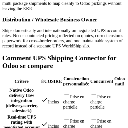
multi-package shipments to map cleanly to Odoo pickings without
leaving the ERP.
Distribution / Wholesale Business Owner
Ships domestically and internationally on negotiated UPS account
rates. Needs contracted pricing reflected on quotes, correct customs
paperwork for cross-border orders, and one maintainable system of
record instead of a separate UPS WorldShip silo.
Comment UPS Shipping Connector for
Odoo se compare
Construction
Odoo
Critère
ÉCOSIRE
Concurrent
personnalisée
natif
Native Odoo
delivery-flow
Prise en
Prise en
integration
Inclus
charge
charge
(delivery.carrier,
partielle
partielle
sale/stock)
Real-time UPS
Prise en
Prise en
rating with
Inclus
charge
charge
negotiated account