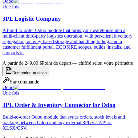
Odoo
Une fois
3PL Logistic Company
A build-to-order Odoo module that turns your warehouse into a
multi-client third-party logistics operation, with per-client inventory
segregation, activity-based storage and handling billing, and a
customer fulfillment portal. ECOSIRE scopes, builds, installs, and
supports it.
À partir de 249.00 $
Point de départ — chiffré selon votre périmètre
Demander un devis
Sur commande
Odoo
Une fois
3PL Order & Inventory Connector for Odoo
Build-to-order Odoo module that syncs orders, stock levels and
tracking between Odoo and any external 3PL via API or
XLSX/CSV.