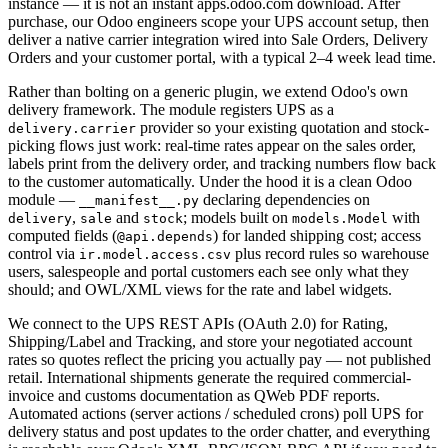
instance — it is not an instant apps.odoo.com download. After
purchase, our Odoo engineers scope your UPS account setup, then
deliver a native carrier integration wired into Sale Orders, Delivery
Orders and your customer portal, with a typical 2–4 week lead time.
Rather than bolting on a generic plugin, we extend Odoo's own
delivery framework. The module registers UPS as a
provider so your existing quotation and stock-
delivery.carrier
picking flows just work: real-time rates appear on the sales order,
labels print from the delivery order, and tracking numbers flow back
to the customer automatically. Under the hood it is a clean Odoo
module —
declaring dependencies on
__manifest__.py
,
and
; models built on
with
delivery
sale
stock
models.Model
computed fields (
) for landed shipping cost; access
@api.depends
control via
plus record rules so warehouse
ir.model.access.csv
users, salespeople and portal customers each see only what they
should; and OWL/XML views for the rate and label widgets.
We connect to the UPS REST APIs (OAuth 2.0) for Rating,
Shipping/Label and Tracking, and store your negotiated account
rates so quotes reflect the pricing you actually pay — not published
retail. International shipments generate the required commercial-
invoice and customs documentation as QWeb PDF reports.
Automated actions (server actions / scheduled crons) poll UPS for
delivery status and post updates to the order chatter, and everything