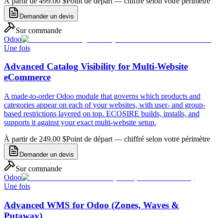
À partir de 499.00 $
Point de départ — chiffré selon votre périmètre
Demander un devis
Sur commande
Odoo
Une fois
Advanced Catalog Visibility for Multi-Website
eCommerce
A made-to-order Odoo module that governs which products and
categories appear on each of your websites, with user- and group-
based restrictions layered on top. ECOSIRE builds, installs, and
supports it against your exact multi-website setup.
À partir de 249.00 $
Point de départ — chiffré selon votre périmètre
Demander un devis
Sur commande
Odoo
Une fois
Advanced WMS for Odoo (Zones, Waves &
Putaway)