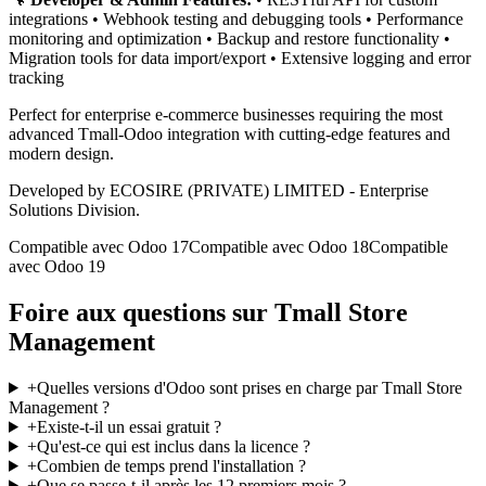
integrations • Webhook testing and debugging tools • Performance
monitoring and optimization • Backup and restore functionality •
Migration tools for data import/export • Extensive logging and error
tracking
Perfect for enterprise e-commerce businesses requiring the most
advanced Tmall-Odoo integration with cutting-edge features and
modern design.
Developed by ECOSIRE (PRIVATE) LIMITED - Enterprise
Solutions Division.
Compatible avec Odoo 17
Compatible avec Odoo 18
Compatible
avec Odoo 19
Foire aux questions sur Tmall Store
Management
+
Quelles versions d'Odoo sont prises en charge par Tmall Store
Management ?
+
Existe-t-il un essai gratuit ?
+
Qu'est-ce qui est inclus dans la licence ?
+
Combien de temps prend l'installation ?
+
Que se passe-t-il après les 12 premiers mois ?