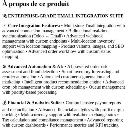
À propos de ce produit
🚀
ENTERPRISE-GRADE TMALL INTEGRATION SUITE
🔗
Core Integration Features:
• Multi-store Tmall integration with
advanced connection management • Bidirectional real-time
synchronization (Odoo ↔ Tmall) • Advanced webhook
management with custom endpoints • Multi-location inventory
support with location mapping • Product variants, images, and SEO
optimization • Advanced order workflow with custom status
mapping
⚙️
Advanced Automation & AI:
• AI-powered order risk
assessment and fraud detection • Smart inventory forecasting and
reorder automation • Automated customer segmentation and
marketing • Intelligent product recommendation engine • Advanced
cron job management with custom scheduling • Queue management
with priority-based processing
💰
Financial & Analytics Suite:
• Comprehensive payout reports
and reconciliation • Advanced financial analytics with profit margin
tracking • Multi-currency support with real-time exchange rates •
Tax calculation and compliance management • Advanced reporting
with custom dashboards • Performance metrics and KPI tracking