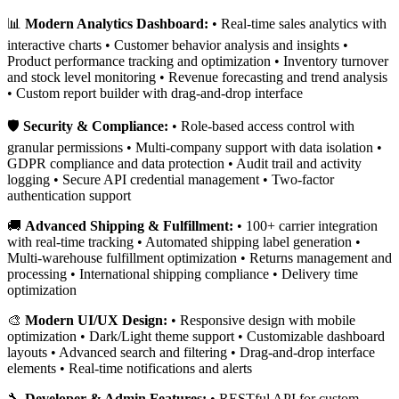
📊
Modern Analytics Dashboard:
• Real-time sales analytics with
interactive charts • Customer behavior analysis and insights •
Product performance tracking and optimization • Inventory turnover
and stock level monitoring • Revenue forecasting and trend analysis
• Custom report builder with drag-and-drop interface
🛡️
Security & Compliance:
• Role-based access control with
granular permissions • Multi-company support with data isolation •
GDPR compliance and data protection • Audit trail and activity
logging • Secure API credential management • Two-factor
authentication support
🚚
Advanced Shipping & Fulfillment:
• 100+ carrier integration
with real-time tracking • Automated shipping label generation •
Multi-warehouse fulfillment optimization • Returns management and
processing • International shipping compliance • Delivery time
optimization
🎨
Modern UI/UX Design:
• Responsive design with mobile
optimization • Dark/Light theme support • Customizable dashboard
layouts • Advanced search and filtering • Drag-and-drop interface
elements • Real-time notifications and alerts
🔧
Developer & Admin Features:
• RESTful API for custom