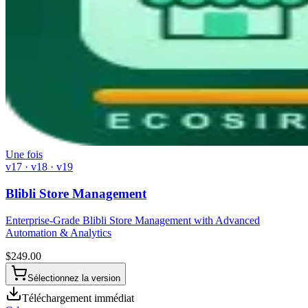
Une fois
v17 · v18 · v19
Blibli Store Management
Enterprise-Grade Blibli Store Management with Advanced
Automation & Analytics
$
249.00
Sélectionnez la version
Téléchargement immédiat