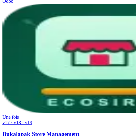
Odoo
Une fois
v17 · v18 · v19
Bukalapak Store Management