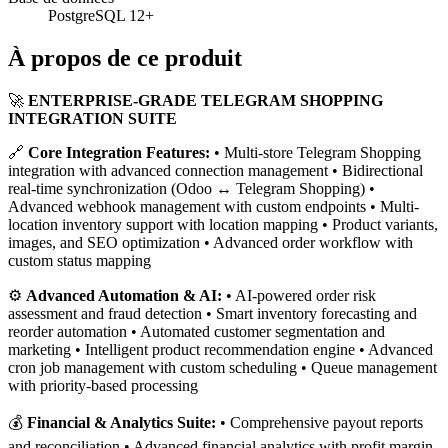
PostgreSQL 12+
À propos de ce produit
🚀
ENTERPRISE-GRADE TELEGRAM SHOPPING
INTEGRATION SUITE
🔗
Core Integration Features:
• Multi-store Telegram Shopping
integration with advanced connection management • Bidirectional
real-time synchronization (Odoo ↔ Telegram Shopping) •
Advanced webhook management with custom endpoints • Multi-
location inventory support with location mapping • Product variants,
images, and SEO optimization • Advanced order workflow with
custom status mapping
⚙️
Advanced Automation & AI:
• AI-powered order risk
assessment and fraud detection • Smart inventory forecasting and
reorder automation • Automated customer segmentation and
marketing • Intelligent product recommendation engine • Advanced
cron job management with custom scheduling • Queue management
with priority-based processing
💰
Financial & Analytics Suite:
• Comprehensive payout reports
and reconciliation • Advanced financial analytics with profit margin