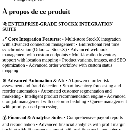
À propos de ce produit
🚀
ENTERPRISE-GRADE STOCKX INTEGRATION
SUITE
🔗
Core Integration Features:
• Multi-store StockX integration
with advanced connection management • Bidirectional real-time
synchronization (Odoo ↔ StockX) • Advanced webhook
management with custom endpoints • Multi-location inventory
support with location mapping • Product variants, images, and SEO
optimization • Advanced order workflow with custom status
mapping
⚙️
Advanced Automation & AI:
• AI-powered order risk
assessment and fraud detection • Smart inventory forecasting and
reorder automation • Automated customer segmentation and
marketing • Intelligent product recommendation engine • Advanced
cron job management with custom scheduling • Queue management
with priority-based processing
💰
Financial & Analytics Suite:
• Comprehensive payout reports
and reconciliation • Advanced financial analytics with profit margin
tracking • Multi-currency support with real-time exchange rates •