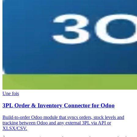
Une fois
3PL Order & Inventory Connector for Odoo
Build-to-order Odoo module that syncs orders, stock levels and
tracking between Odoo and any external 3PL via API or
XLSX/CSV.