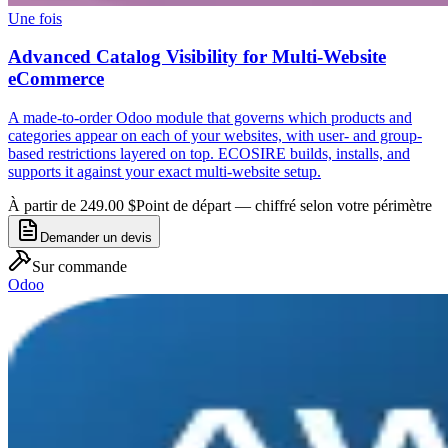
Une fois
Advanced Catalog Visibility for Multi-Website
eCommerce
A made-to-order Odoo module that governs which products and
categories appear on each of your websites, with user- and group-
based restrictions layered on top. ECOSIRE builds, installs, and
supports it against your exact multi-website setup.
À partir de 249.00 $
Point de départ — chiffré selon votre périmètre
Demander un devis
Sur commande
Odoo