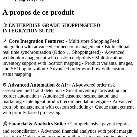
À propos de ce produit
🚀
ENTERPRISE-GRADE SHOPPINGFEED
INTEGRATION SUITE
🔗
Core Integration Features:
• Multi-store ShoppingFeed
integration with advanced connection management • Bidirectional
real-time synchronization (Odoo ↔ Shoppingfeed) • Advanced
webhook management with custom endpoints • Multi-location
inventory support with location mapping • Product variants, images,
and SEO optimization • Advanced order workflow with custom
status mapping
⚙️
Advanced Automation & AI:
• AI-powered order risk
assessment and fraud detection • Smart inventory forecasting and
reorder automation • Automated customer segmentation and
marketing • Intelligent product recommendation engine • Advanced
cron job management with custom scheduling • Queue management
with priority-based processing
💰
Financial & Analytics Suite:
• Comprehensive payout reports
and reconciliation • Advanced financial analytics with profit margin
tracking • Multi-currency support with real-time exchange rates •