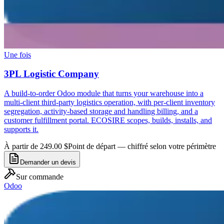
Une fois
3PL Logistic Company
A build-to-order Odoo module that turns your warehouse into a
multi-client third-party logistics operation, with per-client inventory
segregation, activity-based storage and handling billing, and a
customer fulfillment portal. ECOSIRE scopes, builds, installs, and
supports it.
À partir de 249.00 $
Point de départ — chiffré selon votre périmètre
Demander un devis
Sur commande
Odoo