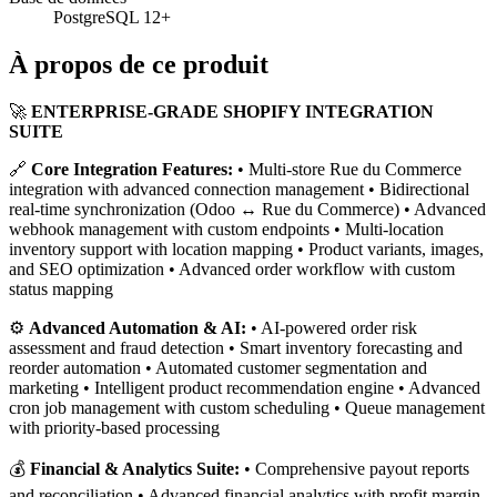
PostgreSQL 12+
À propos de ce produit
🚀
ENTERPRISE-GRADE SHOPIFY INTEGRATION
SUITE
🔗
Core Integration Features:
• Multi-store Rue du Commerce
integration with advanced connection management • Bidirectional
real-time synchronization (Odoo ↔ Rue du Commerce) • Advanced
webhook management with custom endpoints • Multi-location
inventory support with location mapping • Product variants, images,
and SEO optimization • Advanced order workflow with custom
status mapping
⚙️
Advanced Automation & AI:
• AI-powered order risk
assessment and fraud detection • Smart inventory forecasting and
reorder automation • Automated customer segmentation and
marketing • Intelligent product recommendation engine • Advanced
cron job management with custom scheduling • Queue management
with priority-based processing
💰
Financial & Analytics Suite:
• Comprehensive payout reports
and reconciliation • Advanced financial analytics with profit margin