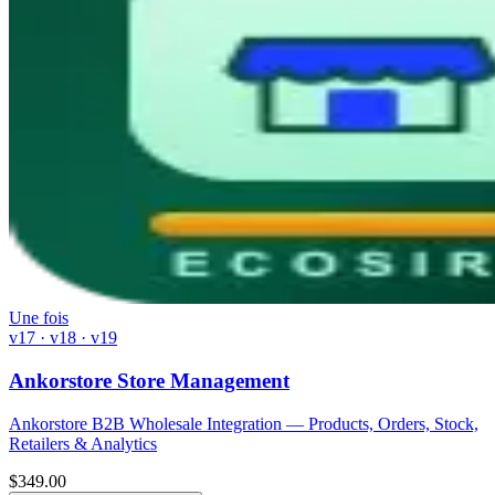
Une fois
v17 · v18 · v19
Ankorstore Store Management
Ankorstore B2B Wholesale Integration — Products, Orders, Stock,
Retailers & Analytics
$
349.00