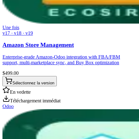
Une fois
v17 · v18 · v19
Amazon Store Management
Enterprise-grade Amazon-Odoo integration with FBA/FBM
support, multi-marketplace sync, and Buy Box optimization
$
499.00
Sélectionnez la version
En vedette
Téléchargement immédiat
Odoo