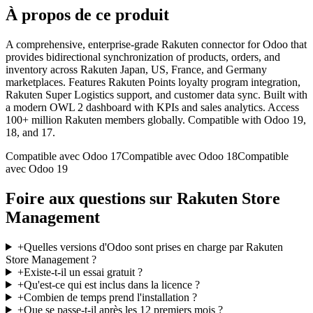
À propos de ce produit
A comprehensive, enterprise-grade Rakuten connector for Odoo that
provides bidirectional synchronization of products, orders, and
inventory across Rakuten Japan, US, France, and Germany
marketplaces. Features Rakuten Points loyalty program integration,
Rakuten Super Logistics support, and customer data sync. Built with
a modern OWL 2 dashboard with KPIs and sales analytics. Access
100+ million Rakuten members globally. Compatible with Odoo 19,
18, and 17.
Compatible avec Odoo 17
Compatible avec Odoo 18
Compatible
avec Odoo 19
Foire aux questions sur Rakuten Store
Management
+
Quelles versions d'Odoo sont prises en charge par Rakuten
Store Management ?
+
Existe-t-il un essai gratuit ?
+
Qu'est-ce qui est inclus dans la licence ?
+
Combien de temps prend l'installation ?
+
Que se passe-t-il après les 12 premiers mois ?