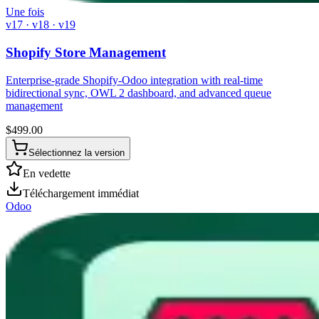
Une fois
v17 · v18 · v19
Shopify Store Management
Enterprise-grade Shopify-Odoo integration with real-time
bidirectional sync, OWL 2 dashboard, and advanced queue
management
$
499.00
Sélectionnez la version
En vedette
Téléchargement immédiat
Odoo