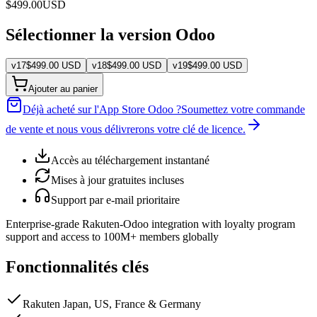
$
499.00
USD
Sélectionner la version Odoo
v
17
$
499.00
USD
v
18
$
499.00
USD
v
19
$
499.00
USD
Ajouter au panier
Déjà acheté sur l'App Store Odoo ?
Soumettez votre commande
de vente et nous vous délivrerons votre clé de licence.
Accès au téléchargement instantané
Mises à jour gratuites incluses
Support par e-mail prioritaire
Enterprise-grade Rakuten-Odoo integration with loyalty program
support and access to 100M+ members globally
Fonctionnalités clés
Rakuten Japan, US, France & Germany