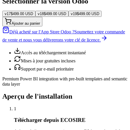
Sélectionner la version Odoo
v
17
$
499.00
USD
v
18
$
499.00
USD
v
19
$
499.00
USD
Ajouter au panier
Déjà acheté sur l'App Store Odoo ?
Soumettez votre commande
de vente et nous vous délivrerons votre clé de licence.
Accès au téléchargement instantané
Mises à jour gratuites incluses
Support par e-mail prioritaire
Premium Power BI integration with pre-built templates and semantic
data layer
Aperçu de l'installation
1
Télécharger depuis ECOSIRE