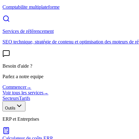
Comptabilite multiplateforme
Services de référencement
SEO technique, stratégie de contenu et optimisation des moteurs de r
Besoin d'aide ?
Parlez a notre equipe
Commencer
→
Voir tous les services
→
Secteurs
Tarifs
Outils
ERP et Entreprises
Calculateur de coûts ERP