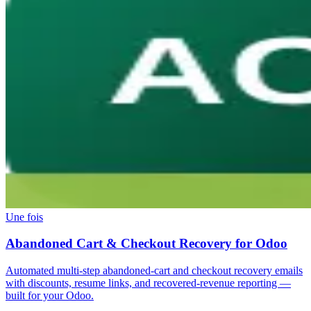
Une fois
Abandoned Cart & Checkout Recovery for Odoo
Automated multi-step abandoned-cart and checkout recovery emails
with discounts, resume links, and recovered-revenue reporting —
built for your Odoo.