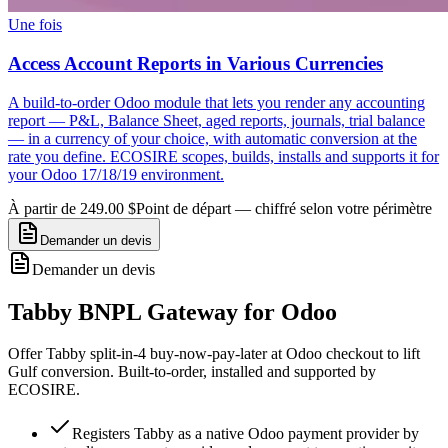
Une fois
Access Account Reports in Various Currencies
A build-to-order Odoo module that lets you render any accounting
report — P&L, Balance Sheet, aged reports, journals, trial balance
— in a currency of your choice, with automatic conversion at the
rate you define. ECOSIRE scopes, builds, installs and supports it for
your Odoo 17/18/19 environment.
À partir de 249.00 $
Point de départ — chiffré selon votre périmètre
Demander un devis
Demander un devis
Tabby BNPL Gateway for Odoo
Offer Tabby split-in-4 buy-now-pay-later at Odoo checkout to lift
Gulf conversion. Built-to-order, installed and supported by
ECOSIRE.
Registers Tabby as a native Odoo payment provider by