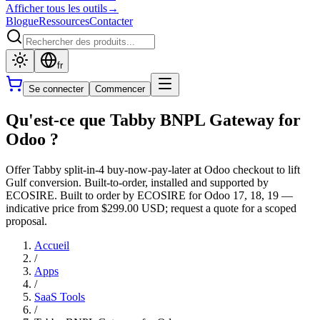
Afficher tous les outils
→
Blogue
Ressources
Contacter
fr
Se connecter
Commencer
Qu'est-ce que Tabby BNPL Gateway for
Odoo ?
Offer Tabby split-in-4 buy-now-pay-later at Odoo checkout to lift
Gulf conversion. Built-to-order, installed and supported by
ECOSIRE. Built to order by ECOSIRE for Odoo 17, 18, 19 —
indicative price from $299.00 USD; request a quote for a scoped
proposal.
Accueil
/
Apps
/
SaaS Tools
/