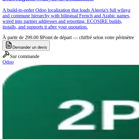
A build-to-order Odoo localization that loads Algeria's full wilaya
and commune hierarchy with bilingual French and Arabic names,
wired into partner addresses and reporting. ECOSIRE builds,
installs, and supports it after your quotation.
À partir de 299.00 $
Point de départ — chiffré selon votre périmètre
Demander un devis
Sur commande
Odoo