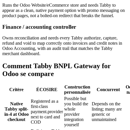
Runs the Odoo Website/eCommerce store and needs Tabby to
appear as a clean, native payment option with promo messaging on
product pages, not a bolted-on redirect that breaks the funnel.
Finance / accounting controller
Owns reconciliation and needs every Tabby authorize, capture,
refund and void to map correctly onto invoices and credit notes in
Odoo Accounting, with an audit trail that matches the Tabby
merchant dashboard.
Comment Tabby BNPL Gateway for
Odoo se compare
Construction
O
Critère
ÉCOSIRE
Concurrent
personnalisée
n
Possible but
Registered as a
Native
you build the
Depends on the
first-class
Tabby split-
whole
listing; many are
payment.provider
in-4 at Odoo
provider
generic or
next to card and
checkout
integration
unmaintained
COD
yourself