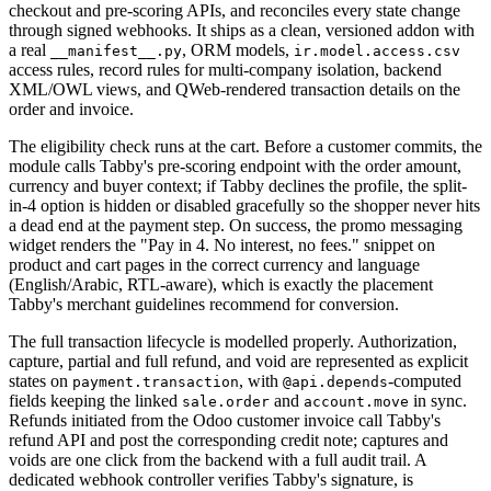
checkout and pre-scoring APIs, and reconciles every state change
through signed webhooks. It ships as a clean, versioned addon with
a real
, ORM models,
__manifest__.py
ir.model.access.csv
access rules, record rules for multi-company isolation, backend
XML/OWL views, and QWeb-rendered transaction details on the
order and invoice.
The eligibility check runs at the cart. Before a customer commits, the
module calls Tabby's pre-scoring endpoint with the order amount,
currency and buyer context; if Tabby declines the profile, the split-
in-4 option is hidden or disabled gracefully so the shopper never hits
a dead end at the payment step. On success, the promo messaging
widget renders the "Pay in 4. No interest, no fees." snippet on
product and cart pages in the correct currency and language
(English/Arabic, RTL-aware), which is exactly the placement
Tabby's merchant guidelines recommend for conversion.
The full transaction lifecycle is modelled properly. Authorization,
capture, partial and full refund, and void are represented as explicit
states on
, with
-computed
payment.transaction
@api.depends
fields keeping the linked
and
in sync.
sale.order
account.move
Refunds initiated from the Odoo customer invoice call Tabby's
refund API and post the corresponding credit note; captures and
voids are one click from the backend with a full audit trail. A
dedicated webhook controller verifies Tabby's signature, is