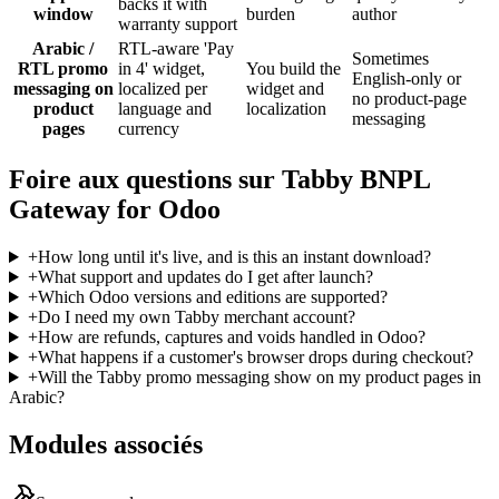
backs it with
window
burden
author
warranty support
Arabic /
RTL-aware 'Pay
Sometimes
RTL promo
in 4' widget,
You build the
English-only or
messaging on
localized per
widget and
no product-page
product
language and
localization
messaging
pages
currency
Foire aux questions sur Tabby BNPL
Gateway for Odoo
+
How long until it's live, and is this an instant download?
+
What support and updates do I get after launch?
+
Which Odoo versions and editions are supported?
+
Do I need my own Tabby merchant account?
+
How are refunds, captures and voids handled in Odoo?
+
What happens if a customer's browser drops during checkout?
+
Will the Tabby promo messaging show on my product pages in
Arabic?
Modules associés