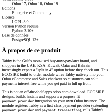
Odoo 17, Odoo 18, Odoo 19
Éditions
Enterprise et Community
Licence
LGPL-3.0
Version Python requise
Python 3.10+
Base de données
PostgreSQL 12+
À propos de ce produit
Tabby is the Gulf's most-used buy-now-pay-later brand, and
shoppers in the UAE, KSA, Kuwait, Qatar and Bahrain
increasingly expect a "split in 4" option before they check out. This
ECOSIRE build-to-order module wires Tabby natively into your
Odoo eCommerce and Sales checkout so customers can split
payments interest-free while you get paid in full up front.
This is not an off-the-shelf apps.odoo.com download. ECOSIRE
designs, builds, installs and supports a purpose-fit
integration on your own Odoo instance. The
payment.provider
module registers Tabby as a first-class payment provider (extending
and
), calls Tabby's
payment.provider
payment.transaction