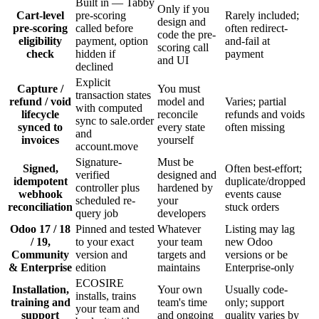
Built in — Tabby
Only if you
Cart-level
pre-scoring
Rarely included;
design and
pre-scoring
called before
often redirect-
code the pre-
eligibility
payment, option
and-fail at
scoring call
check
hidden if
payment
and UI
declined
Explicit
Capture /
You must
transaction states
refund / void
model and
Varies; partial
with computed
lifecycle
reconcile
refunds and voids
sync to sale.order
synced to
every state
often missing
and
invoices
yourself
account.move
Signature-
Must be
Signed,
Often best-effort;
verified
designed and
idempotent
duplicate/dropped
controller plus
hardened by
webhook
events cause
scheduled re-
your
reconciliation
stuck orders
query job
developers
Odoo 17 / 18
Pinned and tested
Whatever
Listing may lag
/ 19,
to your exact
your team
new Odoo
Community
version and
targets and
versions or be
& Enterprise
edition
maintains
Enterprise-only
ECOSIRE
Installation,
Your own
Usually code-
installs, trains
training and
team's time
only; support
your team and
support
and ongoing
quality varies by