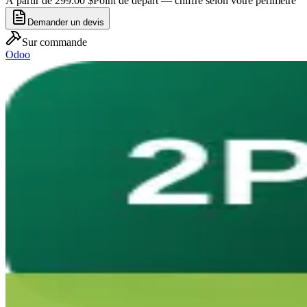
À partir de 299.00 $
Point de départ — chiffré selon votre périmètre
Demander un devis
Sur commande
Odoo