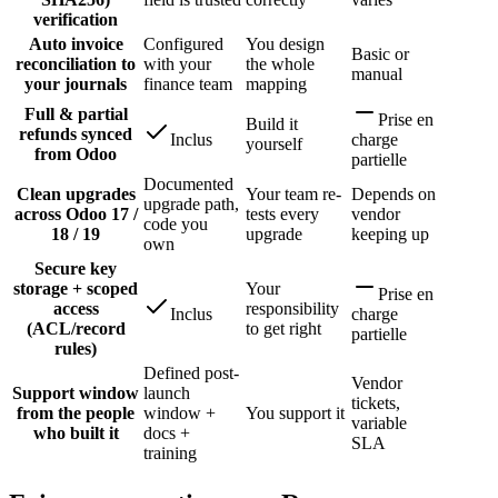
verification
Auto invoice
Configured
You design
Basic or
reconciliation to
with your
the whole
manual
your journals
finance team
mapping
Full & partial
Prise en
Build it
refunds synced
Inclus
charge
yourself
from Odoo
partielle
Documented
Clean upgrades
Your team re-
Depends on
upgrade path,
across Odoo 17 /
tests every
vendor
code you
18 / 19
upgrade
keeping up
own
Secure key
storage + scoped
Your
Prise en
access
responsibility
Inclus
charge
(ACL/record
to get right
partielle
rules)
Defined post-
Vendor
Support window
launch
tickets,
from the people
window +
You support it
variable
who built it
docs +
SLA
training