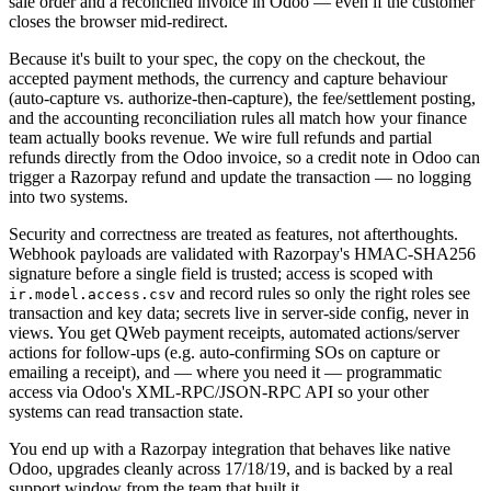
sale order and a reconciled invoice in Odoo — even if the customer
closes the browser mid-redirect.
Because it's built to your spec, the copy on the checkout, the
accepted payment methods, the currency and capture behaviour
(auto-capture vs. authorize-then-capture), the fee/settlement posting,
and the accounting reconciliation rules all match how your finance
team actually books revenue. We wire full refunds and partial
refunds directly from the Odoo invoice, so a credit note in Odoo can
trigger a Razorpay refund and update the transaction — no logging
into two systems.
Security and correctness are treated as features, not afterthoughts.
Webhook payloads are validated with Razorpay's HMAC-SHA256
signature before a single field is trusted; access is scoped with
and record rules so only the right roles see
ir.model.access.csv
transaction and key data; secrets live in server-side config, never in
views. You get QWeb payment receipts, automated actions/server
actions for follow-ups (e.g. auto-confirming SOs on capture or
emailing a receipt), and — where you need it — programmatic
access via Odoo's XML-RPC/JSON-RPC API so your other
systems can read transaction state.
You end up with a Razorpay integration that behaves like native
Odoo, upgrades cleanly across 17/18/19, and is backed by a real
support window from the team that built it.