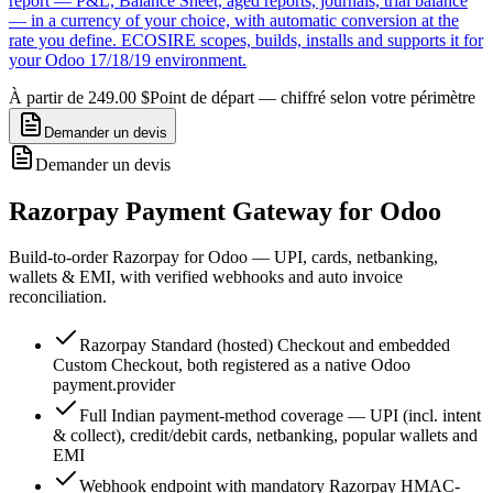
report — P&L, Balance Sheet, aged reports, journals, trial balance
— in a currency of your choice, with automatic conversion at the
rate you define. ECOSIRE scopes, builds, installs and supports it for
your Odoo 17/18/19 environment.
À partir de 249.00 $
Point de départ — chiffré selon votre périmètre
Demander un devis
Demander un devis
Razorpay Payment Gateway for Odoo
Build-to-order Razorpay for Odoo — UPI, cards, netbanking,
wallets & EMI, with verified webhooks and auto invoice
reconciliation.
Razorpay Standard (hosted) Checkout and embedded
Custom Checkout, both registered as a native Odoo
payment.provider
Full Indian payment-method coverage — UPI (incl. intent
& collect), credit/debit cards, netbanking, popular wallets and
EMI
Webhook endpoint with mandatory Razorpay HMAC-