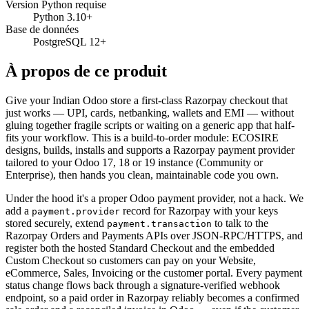
Version Python requise
Python 3.10+
Base de données
PostgreSQL 12+
À propos de ce produit
Give your Indian Odoo store a first-class Razorpay checkout that
just works — UPI, cards, netbanking, wallets and EMI — without
gluing together fragile scripts or waiting on a generic app that half-
fits your workflow. This is a build-to-order module: ECOSIRE
designs, builds, installs and supports a Razorpay payment provider
tailored to your Odoo 17, 18 or 19 instance (Community or
Enterprise), then hands you clean, maintainable code you own.
Under the hood it's a proper Odoo payment provider, not a hack. We
add a
record for Razorpay with your keys
payment.provider
stored securely, extend
to talk to the
payment.transaction
Razorpay Orders and Payments APIs over JSON-RPC/HTTPS, and
register both the hosted Standard Checkout and the embedded
Custom Checkout so customers can pay on your Website,
eCommerce, Sales, Invoicing or the customer portal. Every payment
status change flows back through a signature-verified webhook
endpoint, so a paid order in Razorpay reliably becomes a confirmed