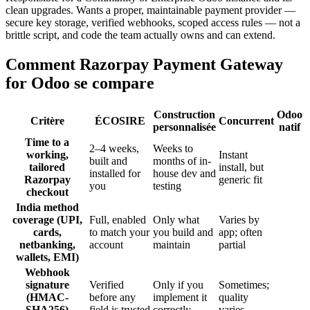
clean upgrades. Wants a proper, maintainable payment provider —
secure key storage, verified webhooks, scoped access rules — not a
brittle script, and code the team actually owns and can extend.
Comment Razorpay Payment Gateway
for Odoo se compare
Construction
Odoo
Critère
ÉCOSIRE
Concurrent
personnalisée
natif
Time to a
2–4 weeks,
Weeks to
working,
Instant
built and
months of in-
tailored
install, but
installed for
house dev and
Razorpay
generic fit
you
testing
checkout
India method
coverage (UPI,
Full, enabled
Only what
Varies by
cards,
to match your
you build and
app; often
netbanking,
account
maintain
partial
wallets, EMI)
Webhook
signature
Verified
Only if you
Sometimes;
(HMAC-
before any
implement it
quality
SHA256)
field is trusted
correctly
varies