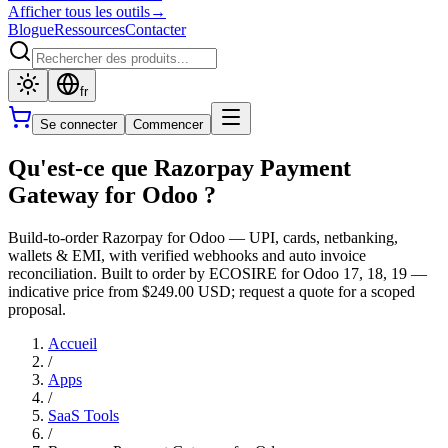
Afficher tous les outils
→
Blogue
Ressources
Contacter
fr
Se connecter
Commencer
Qu'est-ce que Razorpay Payment
Gateway for Odoo ?
Build-to-order Razorpay for Odoo — UPI, cards, netbanking,
wallets & EMI, with verified webhooks and auto invoice
reconciliation. Built to order by ECOSIRE for Odoo 17, 18, 19 —
indicative price from $249.00 USD; request a quote for a scoped
proposal.
Accueil
/
Apps
/
SaaS Tools
/