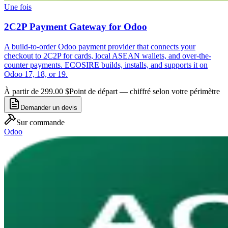
Une fois
2C2P Payment Gateway for Odoo
A build-to-order Odoo payment provider that connects your
checkout to 2C2P for cards, local ASEAN wallets, and over-the-
counter payments. ECOSIRE builds, installs, and supports it on
Odoo 17, 18, or 19.
À partir de 299.00 $
Point de départ — chiffré selon votre périmètre
Demander un devis
Sur commande
Odoo