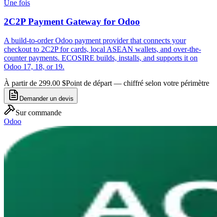
Une fois
2C2P Payment Gateway for Odoo
A build-to-order Odoo payment provider that connects your
checkout to 2C2P for cards, local ASEAN wallets, and over-the-
counter payments. ECOSIRE builds, installs, and supports it on
Odoo 17, 18, or 19.
À partir de 299.00 $
Point de départ — chiffré selon votre périmètre
Demander un devis
Sur commande
Odoo