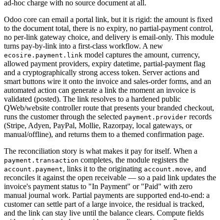
ad-hoc charge with no source document at all.
Odoo core can email a portal link, but it is rigid: the amount is fixed
to the document total, there is no expiry, no partial-payment control,
no per-link gateway choice, and delivery is email-only. This module
turns pay-by-link into a first-class workflow. A new
model captures the amount, currency,
ecosire.payment.link
allowed payment providers, expiry datetime, partial-payment flag
and a cryptographically strong access token. Server actions and
smart buttons wire it onto the invoice and sales-order forms, and an
automated action can generate a link the moment an invoice is
validated (posted). The link resolves to a hardened public
QWeb/website controller route that presents your branded checkout,
runs the customer through the selected
records
payment.provider
(Stripe, Adyen, PayPal, Mollie, Razorpay, local gateways, or
manual/offline), and returns them to a themed confirmation page.
The reconciliation story is what makes it pay for itself. When a
completes, the module registers the
payment.transaction
, links it to the originating
, and
account.payment
account.move
reconciles it against the open receivable — so a paid link updates the
invoice's payment status to "In Payment" or "Paid" with zero
manual journal work. Partial payments are supported end-to-end: a
customer can settle part of a large invoice, the residual is tracked,
and the link can stay live until the balance clears. Compute fields