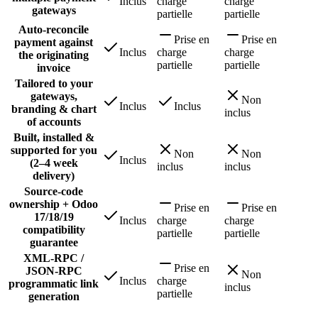
Inclus
charge
charge
gateways
partielle
partielle
Auto-reconcile
Prise en
Prise en
payment against
Inclus
charge
charge
the originating
partielle
partielle
invoice
Tailored to your
gateways,
Non
Inclus
Inclus
branding & chart
inclus
of accounts
Built, installed &
supported for you
Non
Non
Inclus
(2–4 week
inclus
inclus
delivery)
Source-code
ownership + Odoo
Prise en
Prise en
17/18/19
Inclus
charge
charge
compatibility
partielle
partielle
guarantee
XML-RPC /
Prise en
JSON-RPC
Non
Inclus
charge
programmatic link
inclus
partielle
generation