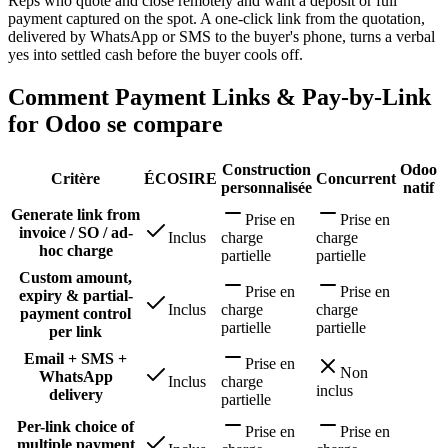
Reps who quote and close remotely and want a deposit or full
payment captured on the spot. A one-click link from the quotation,
delivered by WhatsApp or SMS to the buyer's phone, turns a verbal
yes into settled cash before the buyer cools off.
Comment Payment Links & Pay-by-Link
for Odoo se compare
Construction
Odoo
Critère
ÉCOSIRE
Concurrent
personnalisée
natif
Generate link from
Prise en
Prise en
invoice / SO / ad-
Inclus
charge
charge
hoc charge
partielle
partielle
Custom amount,
Prise en
Prise en
expiry & partial-
Inclus
charge
charge
payment control
partielle
partielle
per link
Email + SMS +
Prise en
Non
WhatsApp
Inclus
charge
inclus
delivery
partielle
Per-link choice of
Prise en
Prise en
multiple payment