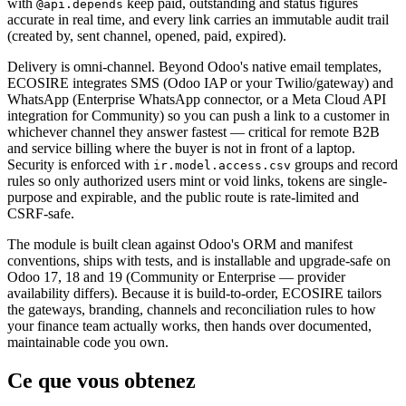
with
keep paid, outstanding and status figures
@api.depends
accurate in real time, and every link carries an immutable audit trail
(created by, sent channel, opened, paid, expired).
Delivery is omni-channel. Beyond Odoo's native email templates,
ECOSIRE integrates SMS (Odoo IAP or your Twilio/gateway) and
WhatsApp (Enterprise WhatsApp connector, or a Meta Cloud API
integration for Community) so you can push a link to a customer in
whichever channel they answer fastest — critical for remote B2B
and service billing where the buyer is not in front of a laptop.
Security is enforced with
groups and record
ir.model.access.csv
rules so only authorized users mint or void links, tokens are single-
purpose and expirable, and the public route is rate-limited and
CSRF-safe.
The module is built clean against Odoo's ORM and manifest
conventions, ships with tests, and is installable and upgrade-safe on
Odoo 17, 18 and 19 (Community or Enterprise — provider
availability differs). Because it is build-to-order, ECOSIRE tailors
the gateways, branding, channels and reconciliation rules to how
your finance team actually works, then hands over documented,
maintainable code you own.
Ce que vous obtenez