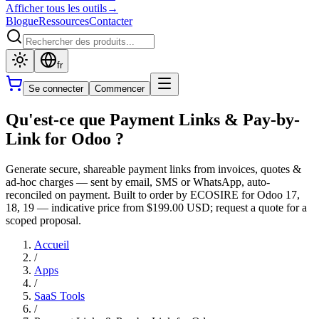
Afficher tous les outils
→
Blogue
Ressources
Contacter
fr
Se connecter
Commencer
Qu'est-ce que Payment Links & Pay-by-
Link for Odoo ?
Generate secure, shareable payment links from invoices, quotes &
ad-hoc charges — sent by email, SMS or WhatsApp, auto-
reconciled on payment. Built to order by ECOSIRE for Odoo 17,
18, 19 — indicative price from $199.00 USD; request a quote for a
scoped proposal.
Accueil
/
Apps
/
SaaS Tools
/