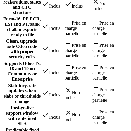
registrations, states
Non
Inclus
Inclus
and CTC
inclus
structure
Form-16, PF ECR,
Prise en
Prise en
ESI and PT/bank
Inclus
charge
charge
challan exports
partielle
partielle
ready to file
Clean, upgrade-
Prise en
Prise en
safe Odoo code
Inclus
charge
charge
with proper
partielle
partielle
security rules
Supports Odoo 17,
Prise en
Prise en
18 and 19 on
Inclus
charge
charge
Community or
partielle
partielle
Enterprise
Statutory-rate
Prise en
updates when
Non
Inclus
charge
slabs or thresholds
inclus
partielle
change
Post-go-live
Prise en
support window
Non
Inclus
charge
with a defined
inclus
partielle
SLA
Predictable fixed