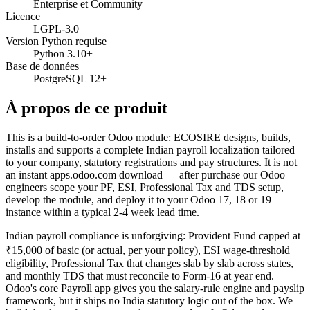
Enterprise et Community
Licence
LGPL-3.0
Version Python requise
Python 3.10+
Base de données
PostgreSQL 12+
À propos de ce produit
This is a build-to-order Odoo module: ECOSIRE designs, builds,
installs and supports a complete Indian payroll localization tailored
to your company, statutory registrations and pay structures. It is not
an instant apps.odoo.com download — after purchase our Odoo
engineers scope your PF, ESI, Professional Tax and TDS setup,
develop the module, and deploy it to your Odoo 17, 18 or 19
instance within a typical 2-4 week lead time.
Indian payroll compliance is unforgiving: Provident Fund capped at
₹15,000 of basic (or actual, per your policy), ESI wage-threshold
eligibility, Professional Tax that changes slab by slab across states,
and monthly TDS that must reconcile to Form-16 at year end.
Odoo's core Payroll app gives you the salary-rule engine and payslip
framework, but it ships no India statutory logic out of the box. We