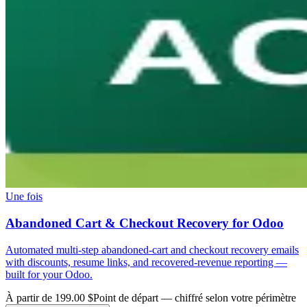
Une fois
Abandoned Cart & Checkout Recovery for Odoo
Automated multi-step abandoned-cart and checkout recovery emails
with discounts, resume links, and recovered-revenue reporting —
built for your Odoo.
À partir de 199.00 $
Point de départ — chiffré selon votre périmètre