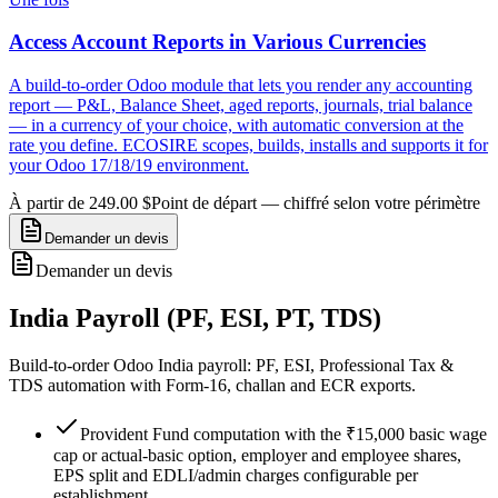
Access Account Reports in Various Currencies
A build-to-order Odoo module that lets you render any accounting
report — P&L, Balance Sheet, aged reports, journals, trial balance
— in a currency of your choice, with automatic conversion at the
rate you define. ECOSIRE scopes, builds, installs and supports it for
your Odoo 17/18/19 environment.
À partir de 249.00 $
Point de départ — chiffré selon votre périmètre
Demander un devis
Demander un devis
India Payroll (PF, ESI, PT, TDS)
Build-to-order Odoo India payroll: PF, ESI, Professional Tax &
TDS automation with Form-16, challan and ECR exports.
Provident Fund computation with the ₹15,000 basic wage
cap or actual-basic option, employer and employee shares,
EPS split and EDLI/admin charges configurable per
establishment