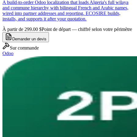
A build-to-order Odoo localization that loads Algeria's full wilaya
and commune hierarchy with bilingual French and Arabic names,
wired into partner addresses and reporting. ECOSIRE builds,
installs, and supports it after your quotation.
À partir de 299.00 $
Point de départ — chiffré selon votre périmètre
Demander un devis
Sur commande
Odoo