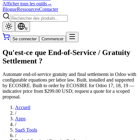
Afficher tous les outils
→
Blogue
Ressources
Contacter
fr
Se connecter
Commencer
Qu'est-ce que End-of-Service / Gratuity
Settlement ?
Automate end-of-service gratuity and final settlements in Odoo with
configurable equations per labor law. Built, installed and supported
by ECOSIRE. Built to order by ECOSIRE for Odoo 17, 18, 19 —
indicative price from $299.00 USD; request a quote for a scoped
proposal.
Accueil
/
Apps
/
SaaS Tools
/