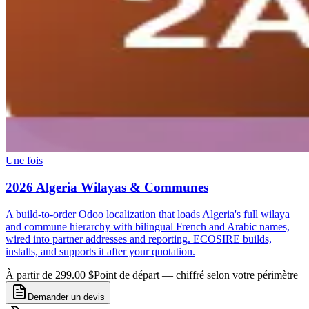
Une fois
2026 Algeria Wilayas & Communes
A build-to-order Odoo localization that loads Algeria's full wilaya
and commune hierarchy with bilingual French and Arabic names,
wired into partner addresses and reporting. ECOSIRE builds,
installs, and supports it after your quotation.
À partir de 299.00 $
Point de départ — chiffré selon votre périmètre
Demander un devis