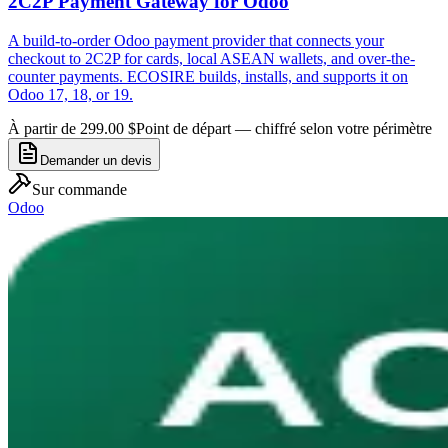
2C2P Payment Gateway for Odoo
A build-to-order Odoo payment provider that connects your
checkout to 2C2P for cards, local ASEAN wallets, and over-the-
counter payments. ECOSIRE builds, installs, and supports it on
Odoo 17, 18, or 19.
À partir de 299.00 $
Point de départ — chiffré selon votre périmètre
Demander un devis
Sur commande
Odoo