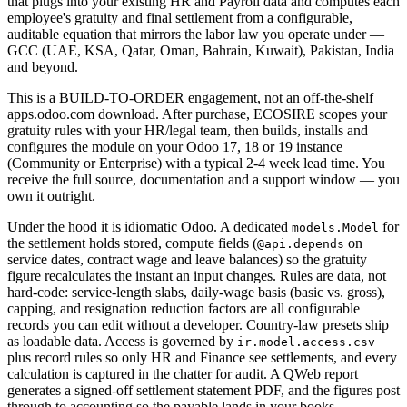
that plugs into your existing HR and Payroll data and computes each
employee's gratuity and final settlement from a configurable,
auditable equation that mirrors the labor law you operate under —
GCC (UAE, KSA, Qatar, Oman, Bahrain, Kuwait), Pakistan, India
and beyond.
This is a BUILD-TO-ORDER engagement, not an off-the-shelf
apps.odoo.com download. After purchase, ECOSIRE scopes your
gratuity rules with your HR/legal team, then builds, installs and
configures the module on your Odoo 17, 18 or 19 instance
(Community or Enterprise) with a typical 2-4 week lead time. You
receive the full source, documentation and a support window — you
own it outright.
Under the hood it is idiomatic Odoo. A dedicated
for
models.Model
the settlement holds stored, compute fields (
on
@api.depends
service dates, contract wage and leave balances) so the gratuity
figure recalculates the instant an input changes. Rules are data, not
hard-code: service-length slabs, daily-wage basis (basic vs. gross),
capping, and resignation reduction factors are all configurable
records you can edit without a developer. Country-law presets ship
as loadable data. Access is governed by
ir.model.access.csv
plus record rules so only HR and Finance see settlements, and every
calculation is captured in the chatter for audit. A QWeb report
generates a signed-off settlement statement PDF, and the figures post
through to accounting so the payable lands in your books