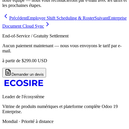
notre équipe — nous vous recontacterons par e-mail avec les tarifs et
les prochaines étapes.
Précédent
Employee Shift Scheduling & Roster
Suivant
Enterprise
Document Cloud Sync
End-of-Service / Gratuity Settlement
Aucun paiement maintenant — nous vous envoyons le tarif par e-
mail.
à partir de
$
299.00
USD
Demander un devis
Leader de l'écosystème
Vitrine de produits numériques et plateforme complète Odoo 19
Enterprise.
Mondial · Priorité à distance