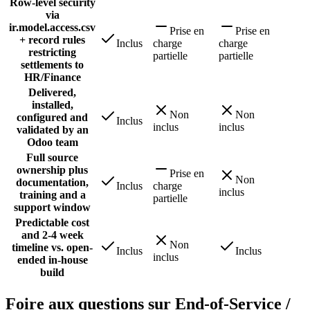
Row-level security
via
ir.model.access.csv
Prise en
Prise en
+ record rules
Inclus
charge
charge
restricting
partielle
partielle
settlements to
HR/Finance
Delivered,
installed,
Non
Non
configured and
Inclus
inclus
inclus
validated by an
Odoo team
Full source
ownership plus
Prise en
Non
documentation,
Inclus
charge
inclus
training and a
partielle
support window
Predictable cost
and 2-4 week
Non
timeline vs. open-
Inclus
Inclus
inclus
ended in-house
build
Foire aux questions sur End-of-Service /