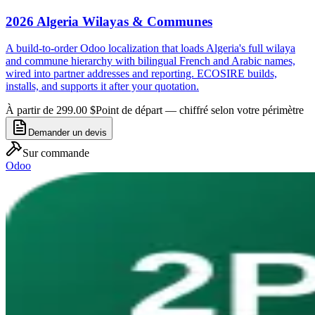
2026 Algeria Wilayas & Communes
A build-to-order Odoo localization that loads Algeria's full wilaya
and commune hierarchy with bilingual French and Arabic names,
wired into partner addresses and reporting. ECOSIRE builds,
installs, and supports it after your quotation.
À partir de 299.00 $
Point de départ — chiffré selon votre périmètre
Demander un devis
Sur commande
Odoo