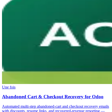
Une fois
Abandoned Cart & Checkout Recovery for Odoo
Automated multi-step abandoned-cart and checkout recovery emails
with discounts, resume links, and recovered-revenue reporting —