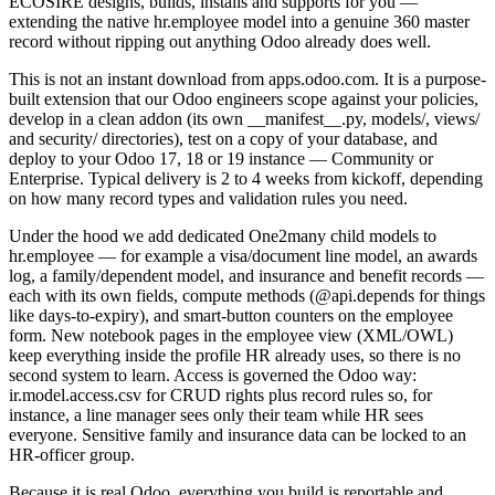
ECOSIRE designs, builds, installs and supports for you —
extending the native hr.employee model into a genuine 360 master
record without ripping out anything Odoo already does well.
This is not an instant download from apps.odoo.com. It is a purpose-
built extension that our Odoo engineers scope against your policies,
develop in a clean addon (its own __manifest__.py, models/, views/
and security/ directories), test on a copy of your database, and
deploy to your Odoo 17, 18 or 19 instance — Community or
Enterprise. Typical delivery is 2 to 4 weeks from kickoff, depending
on how many record types and validation rules you need.
Under the hood we add dedicated One2many child models to
hr.employee — for example a visa/document line model, an awards
log, a family/dependent model, and insurance and benefit records —
each with its own fields, compute methods (@api.depends for things
like days-to-expiry), and smart-button counters on the employee
form. New notebook pages in the employee view (XML/OWL)
keep everything inside the profile HR already uses, so there is no
second system to learn. Access is governed the Odoo way:
ir.model.access.csv for CRUD rights plus record rules so, for
instance, a line manager sees only their team while HR sees
everyone. Sensitive family and insurance data can be locked to an
HR-officer group.
Because it is real Odoo, everything you build is reportable and