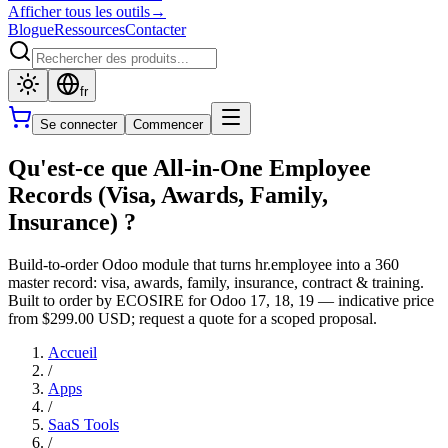
Afficher tous les outils
→
Blogue
Ressources
Contacter
fr
Se connecter
Commencer
Qu'est-ce que All-in-One Employee
Records (Visa, Awards, Family,
Insurance) ?
Build-to-order Odoo module that turns hr.employee into a 360
master record: visa, awards, family, insurance, contract & training.
Built to order by ECOSIRE for Odoo 17, 18, 19 — indicative price
from $299.00 USD; request a quote for a scoped proposal.
Accueil
/
Apps
/
SaaS Tools
/