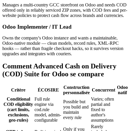
Manages a multi-country GCC storefront on Odoo and needs COD
offered only in reliably serviced ZIP zones, with COD fees and per-
website policies to protect cash flow across brands and currencies.
Odoo Implementer / IT Lead
Owns the company's Odoo instance and wants a maintainable,
Odoo-native module — clean models, record rules, XML-RPC
hooks — rather than fragile checkout hacks, so it survives version
upgrades and integrates with couriers.
Comment Advanced Cash on Delivery
(COD) Suite for Odoo se compare
Construction
Odoo
Critère
ÉCOSIRE
Concurrent
personnalisée
natif
Conditional
Full rule
Varies; often
Possible but
COD eligibility
engine via
partial and
you build and
(cart limits,
cod.rule
fixed to
maintain
exclusions,
model, admin-
author's
every rule
geo-rules)
configurable
assumptions
Rarely
Only if you