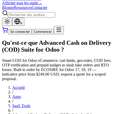
Afficher tous les outils
→
Blogue
Ressources
Contacter
fr
Se connecter
Commencer
Qu'est-ce que Advanced Cash on Delivery
(COD) Suite for Odoo ?
Smart COD for Odoo eCommerce: cart limits, geo-rules, COD fees,
OTP verification and prepaid nudges to slash fake orders and RTO
losses. Built to order by ECOSIRE for Odoo 17, 18, 19 —
indicative price from $249.00 USD; request a quote for a scoped
proposal.
Accueil
/
Apps
/
SaaS Tools
/