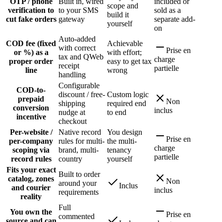
OTP / phone
Built in, wired
included or
scope and
verification to
to your SMS
sold as a
build it
cut fake orders
gateway
separate add-
yourself
on
Auto-added
COD fee (fixed
Achievable
with correct
Prise en
or %) as a
with effort;
tax and QWeb
charge
proper order
easy to get tax
receipt
partielle
line
wrong
handling
Configurable
COD-to-
discount / free-
Custom logic
prepaid
Non
shipping
required end
conversion
inclus
nudge at
to end
incentive
checkout
Per-website /
Native record
You design
Prise en
per-company
rules for multi-
the multi-
charge
scoping via
brand, multi-
tenancy
partielle
record rules
country
yourself
Fits your exact
Built to order
catalog, zones
Non
around your
Inclus
and courier
inclus
requirements
reality
Full
You own the
Prise en
commented
source and can