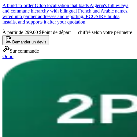
A build-to-order Odoo localization that loads Algeria's full wilaya
and commune hierarchy with bilingual French and Arabic names,
wired into partner addresses and reporting. ECOSIRE builds,
installs, and supports it after your quotation.
À partir de 299.00 $
Point de départ — chiffré selon votre périmètre
Demander un devis
Sur commande
Odoo