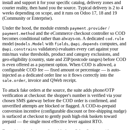
install and support it for your specific catalog, delivery zones and
courier reality, then hand you the source. Typical delivery is 2 to 4
weeks depending on scope, and it runs on Odoo 17, 18 and 19
(Community or Enterprise).
Under the hood, the module extends
/
payment.provider
and the eCommerce checkout controller so COD
payment.method
becomes conditional rather than always-on. A dedicated
cod.rule
model (
with
,
computes, and
models.Model
fields
@api.depends
validators) evaluates every cart against your
@api.constrains
min/max value thresholds, product and category exclusions, and
geo-eligibility (country, state and ZIP/postcode ranges) before COD
is even offered as a payment option. When COD is allowed, a
configurable COD fee — fixed amount or percentage — is auto-
injected as a dedicated order line so it flows correctly into the
, invoice and QWeb receipt.
sale.order
To attack fake orders at the source, the suite adds phone/OTP
verification at checkout: the shopper's number is verified via your
chosen SMS gateway before the COD order is confirmed, and
unverified attempts are blocked or flagged. A COD-to-prepaid
conversion incentive (configurable discount or free-shipping nudge)
is surfaced at checkout to gently push high-risk baskets toward
prepaid — the single most effective lever against RTO.