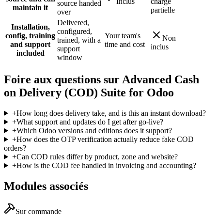
Inclus
charge
source handed
maintain it
partielle
over
Delivered,
Installation,
configured,
config, training
Your team's
Non
trained, with a
and support
time and cost
inclus
support
included
window
Foire aux questions sur Advanced Cash
on Delivery (COD) Suite for Odoo
+
How long does delivery take, and is this an instant download?
+
What support and updates do I get after go-live?
+
Which Odoo versions and editions does it support?
+
How does the OTP verification actually reduce fake COD
orders?
+
Can COD rules differ by product, zone and website?
+
How is the COD fee handled in invoicing and accounting?
Modules associés
Sur commande