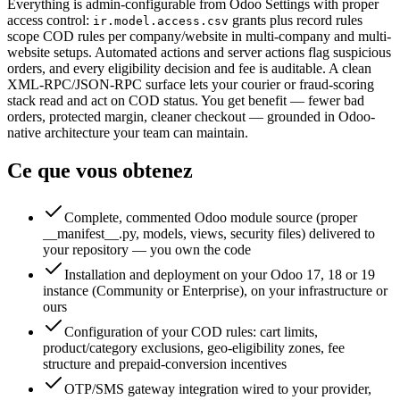
Everything is admin-configurable from Odoo Settings with proper
access control:
grants plus record rules
ir.model.access.csv
scope COD rules per company/website in multi-company and multi-
website setups. Automated actions and server actions flag suspicious
orders, and every eligibility decision and fee is auditable. A clean
XML-RPC/JSON-RPC surface lets your courier or fraud-scoring
stack read and act on COD status. You get benefit — fewer bad
orders, protected margin, cleaner checkout — grounded in Odoo-
native architecture your team can maintain.
Ce que vous obtenez
Complete, commented Odoo module source (proper
__manifest__.py, models, views, security files) delivered to
your repository — you own the code
Installation and deployment on your Odoo 17, 18 or 19
instance (Community or Enterprise), on your infrastructure or
ours
Configuration of your COD rules: cart limits,
product/category exclusions, geo-eligibility zones, fee
structure and prepaid-conversion incentives
OTP/SMS gateway integration wired to your provider,