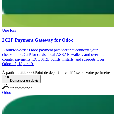
Une fois
2C2P Payment Gateway for Odoo
A build-to-order Odoo payment provider that connects your
checkout to 2C2P for cards, local ASEAN wallets, and over-the-
counter payments. ECOSIRE builds, installs, and supports it on
Odoo 17, 18, or 19.
À partir de 299.00 $
Point de départ — chiffré selon votre périmètre
Demander un devis
Sur commande
Odoo