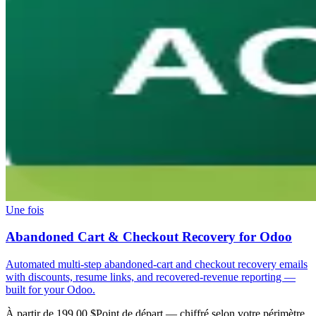
Une fois
Abandoned Cart & Checkout Recovery for Odoo
Automated multi-step abandoned-cart and checkout recovery emails
with discounts, resume links, and recovered-revenue reporting —
built for your Odoo.
À partir de 199.00 $
Point de départ — chiffré selon votre périmètre