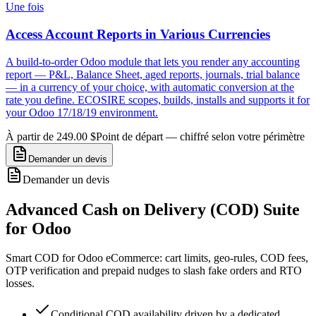
Une fois
Access Account Reports in Various Currencies
A build-to-order Odoo module that lets you render any accounting
report — P&L, Balance Sheet, aged reports, journals, trial balance
— in a currency of your choice, with automatic conversion at the
rate you define. ECOSIRE scopes, builds, installs and supports it for
your Odoo 17/18/19 environment.
À partir de 249.00 $
Point de départ — chiffré selon votre périmètre
Demander un devis
Demander un devis
Advanced Cash on Delivery (COD) Suite
for Odoo
Smart COD for Odoo eCommerce: cart limits, geo-rules, COD fees,
OTP verification and prepaid nudges to slash fake orders and RTO
losses.
Conditional COD availability driven by a dedicated