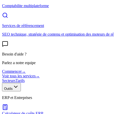
Comptabilite multiplateforme
Services de référencement
SEO technique, stratégie de contenu et optimisation des moteurs de r
Besoin d'aide ?
Parlez a notre equipe
Commencer
→
Voir tous les services
→
Secteurs
Tarifs
Outils
ERP et Entreprises
Calculateur de coûts ERP