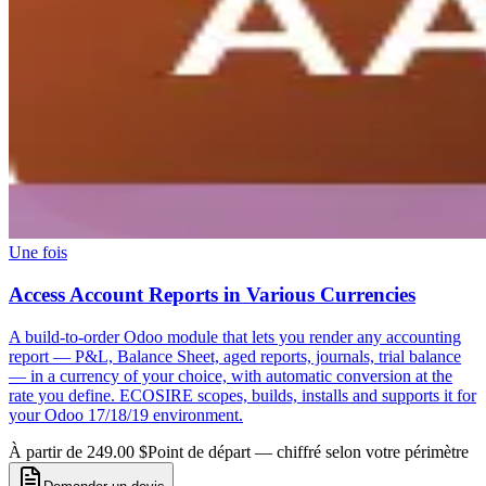
Une fois
Access Account Reports in Various Currencies
A build-to-order Odoo module that lets you render any accounting
report — P&L, Balance Sheet, aged reports, journals, trial balance
— in a currency of your choice, with automatic conversion at the
rate you define. ECOSIRE scopes, builds, installs and supports it for
your Odoo 17/18/19 environment.
À partir de 249.00 $
Point de départ — chiffré selon votre périmètre