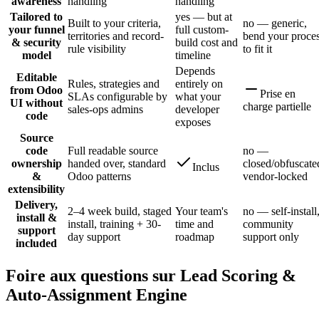
awareness
handling
handling
Tailored to
yes — but at
Built to your criteria,
no — generic,
your funnel
full custom-
territories and record-
bend your proce
& security
build cost and
rule visibility
to fit it
model
timeline
Depends
Editable
Rules, strategies and
entirely on
from Odoo
Prise en
SLAs configurable by
what your
UI without
charge partielle
sales-ops admins
developer
code
exposes
Source
code
Full readable source
no —
ownership
handed over, standard
closed/obfuscate
Inclus
&
Odoo patterns
vendor-locked
extensibility
Delivery,
2–4 week build, staged
Your team's
no — self-install
install &
install, training + 30-
time and
community
support
day support
roadmap
support only
included
Foire aux questions sur Lead Scoring &
Auto-Assignment Engine