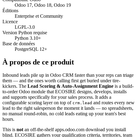
Odoo 17, Odoo 18, Odoo 19
Éditions
Enterprise et Community
Licence
LGPL-3.0
Version Python requise
Python 3.10+
Base de données
PostgreSQL 12+
À propos de ce produit
Inbound leads pile up in Odoo CRM faster than your reps can triage
them — and the ones worth calling first get buried under tire-
kickers. The
Lead Scoring & Auto-Assignment Engine
is a build-
to-order Odoo module that ECOSIRE designs, develops, installs
and supports specifically for your sales process. It adds a
configurable scoring layer on top of
and routes every new
crm.lead
lead to the right salesperson the moment it lands — no spreadsheets,
no manual round-robin, no cold leads eating up your team's best
hours.
This is
not
an off-the-shelf apps.odoo.com download you install
blind. ECOSIRE gathers your qualification criteria, territories, team