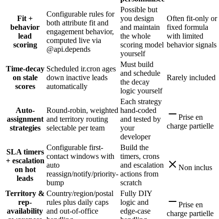
Possible but
Configurable rules for
Fit +
you design
Often fit-only or
both attribute fit and
behavior
and maintain
fixed formula
engagement behavior,
lead
the whole
with limited
computed live via
scoring
scoring model
behavior signals
@api.depends
yourself
Must build
Time-decay
Scheduled ir.cron ages
and schedule
on stale
down inactive leads
Rarely included
the decay
scores
automatically
logic yourself
Each strategy
Auto-
Round-robin, weighted
hand-coded
Prise en
assignment
and territory routing
and tested by
charge partielle
strategies
selectable per team
your
developer
Configurable first-
Build the
SLA timers
contact windows with
timers, crons
+ escalation
auto
and escalation
Non inclus
on hot
reassign/notify/priority-
actions from
leads
bump
scratch
Territory &
Country/region/postal
Fully DIY
rep-
rules plus daily caps
logic and
Prise en
availability
and out-of-office
edge-case
charge partielle