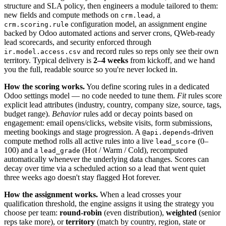
structure and SLA policy, then engineers a module tailored to them:
new fields and compute methods on
, a
crm.lead
configuration model, an assignment engine
crm.scoring.rule
backed by Odoo automated actions and server crons, QWeb-ready
lead scorecards, and security enforced through
and record rules so reps only see their own
ir.model.access.csv
territory. Typical delivery is
2–4 weeks
from kickoff, and we hand
you the full, readable source so you're never locked in.
How the scoring works.
You define scoring rules in a dedicated
Odoo settings model — no code needed to tune them.
Fit
rules score
explicit lead attributes (industry, country, company size, source, tags,
budget range).
Behavior
rules add or decay points based on
engagement: email opens/clicks, website visits, form submissions,
meeting bookings and stage progression. A
-driven
@api.depends
compute method rolls all active rules into a live
(0–
lead_score
100) and a
(Hot / Warm / Cold), recomputed
lead_grade
automatically whenever the underlying data changes. Scores can
decay over time via a scheduled action so a lead that went quiet
three weeks ago doesn't stay flagged Hot forever.
How the assignment works.
When a lead crosses your
qualification threshold, the engine assigns it using the strategy you
choose per team:
round-robin
(even distribution),
weighted
(senior
reps take more), or
territory
(match by country, region, state or