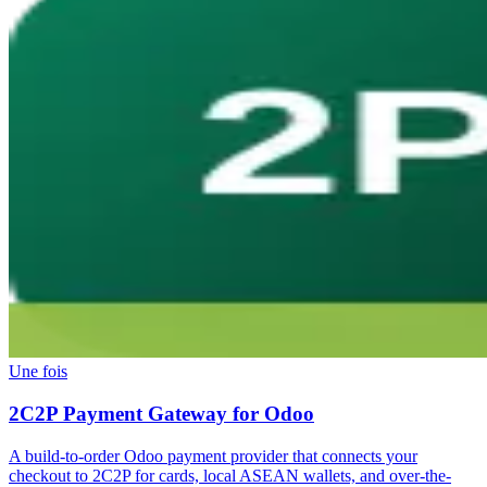
Une fois
2C2P Payment Gateway for Odoo
A build-to-order Odoo payment provider that connects your
checkout to 2C2P for cards, local ASEAN wallets, and over-the-