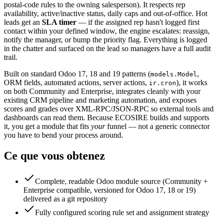
postal-code rules to the owning salesperson). It respects rep
availability, active/inactive status, daily caps and out-of-office. Hot
leads get an
SLA timer
— if the assigned rep hasn't logged first
contact within your defined window, the engine escalates: reassign,
notify the manager, or bump the priority flag. Everything is logged
in the chatter and surfaced on the lead so managers have a full audit
trail.
Built on standard Odoo 17, 18 and 19 patterns (
,
models.Model
ORM fields, automated actions, server actions,
), it works
ir.cron
on both Community and Enterprise, integrates cleanly with your
existing CRM pipeline and marketing automation, and exposes
scores and grades over XML-RPC/JSON-RPC so external tools and
dashboards can read them. Because ECOSIRE builds and supports
it, you get a module that fits
your
funnel — not a generic connector
you have to bend your process around.
Ce que vous obtenez
Complete, readable Odoo module source (Community +
Enterprise compatible, versioned for Odoo 17, 18 or 19)
delivered as a git repository
Fully configured scoring rule set and assignment strategy