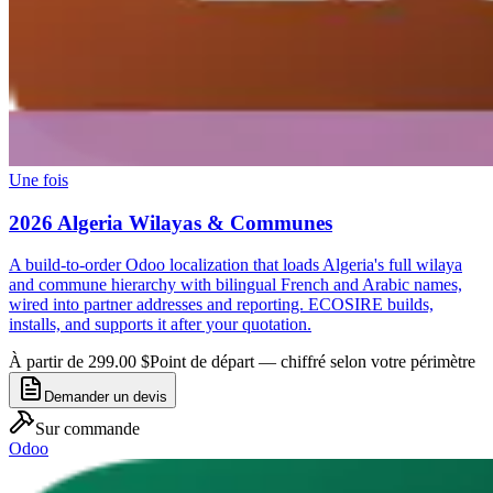
Une fois
2026 Algeria Wilayas & Communes
A build-to-order Odoo localization that loads Algeria's full wilaya
and commune hierarchy with bilingual French and Arabic names,
wired into partner addresses and reporting. ECOSIRE builds,
installs, and supports it after your quotation.
À partir de 299.00 $
Point de départ — chiffré selon votre périmètre
Demander un devis
Sur commande
Odoo