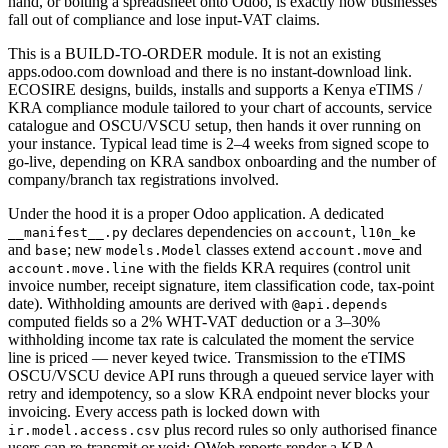
hand, or bolting a spreadsheet onto Odoo, is exactly how businesses
fall out of compliance and lose input-VAT claims.
This is a BUILD-TO-ORDER module. It is not an existing
apps.odoo.com download and there is no instant-download link.
ECOSIRE designs, builds, installs and supports a Kenya eTIMS /
KRA compliance module tailored to your chart of accounts, service
catalogue and OSCU/VSCU setup, then hands it over running on
your instance. Typical lead time is 2–4 weeks from signed scope to
go-live, depending on KRA sandbox onboarding and the number of
company/branch tax registrations involved.
Under the hood it is a proper Odoo application. A dedicated
declares dependencies on
,
__manifest__.py
account
l10n_ke
and
; new
classes extend
and
base
models.Model
account.move
with the fields KRA requires (control unit
account.move.line
invoice number, receipt signature, item classification code, tax-point
date). Withholding amounts are derived with
@api.depends
computed fields so a 2% WHT-VAT deduction or a 3–30%
withholding income tax rate is calculated the moment the service
line is priced — never keyed twice. Transmission to the eTIMS
OSCU/VSCU device API runs through a queued service layer with
retry and idempotency, so a slow KRA endpoint never blocks your
invoicing. Every access path is locked down with
plus record rules so only authorised finance
ir.model.access.csv
users can re-transmit or void; QWeb reports render a KRA-