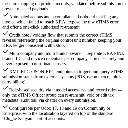
measure mapping on product records, validated before submission to
prevent rejected payloads.
Automated actions and a compliance dashboard that flag any
invoice which failed to reach KRA, expose the raw eTIMS error,
and offer a one-click authorised re-transmit.
Credit note / voiding flow that submits the correct eTIMS
reversal referencing the original control unit number, keeping your
KRA ledger consistent with Odoo.
Multi-company and multi-branch aware — separate KRA PINs,
branch IDs and device credentials per company, stored securely and
never exposed to non-finance users.
XML-RPC / JSON-RPC endpoints to trigger and query eTIMS
submission status from external systems (POS, e-commerce, third-
party billing).
Role-based security via ir.model.access.csv and record rules —
only the eTIMS Officer group can re-transmit, void or edit tax
metadata; audit trail via chatter on every submission.
Configurable per Odoo 17, 18 and 19 on Community or
Enterprise, with the localisation layered on top of the standard
l10n_ke Kenyan chart of accounts.