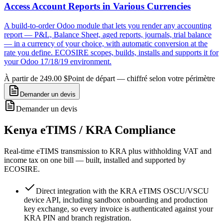
Access Account Reports in Various Currencies
A build-to-order Odoo module that lets you render any accounting
report — P&L, Balance Sheet, aged reports, journals, trial balance
— in a currency of your choice, with automatic conversion at the
rate you define. ECOSIRE scopes, builds, installs and supports it for
your Odoo 17/18/19 environment.
À partir de 249.00 $
Point de départ — chiffré selon votre périmètre
Demander un devis
Demander un devis
Kenya eTIMS / KRA Compliance
Real-time eTIMS transmission to KRA plus withholding VAT and
income tax on one bill — built, installed and supported by
ECOSIRE.
Direct integration with the KRA eTIMS OSCU/VSCU
device API, including sandbox onboarding and production
key exchange, so every invoice is authenticated against your
KRA PIN and branch registration.