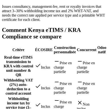
Issues consultancy, management-fee, rent or royalty invoices that
attract 3–30% withholding income tax and 2% WHT-VAT, and
needs the correct rate applied per service type and a printable WHT
certificate for each client.
Comment Kenya eTIMS / KRA
Compliance se compare
Construction
Odoo
Critère
ÉCOSIRE
Concurrent
personnalisée
natif
Real-time eTIMS
transmission to
Prise en
Prise en
KRA with control
Inclus
charge
charge
unit number &
partielle
partielle
QR
Withholding VAT
Prise en
Prise en
(2%) auto-
Inclus
charge
charge
deduction to a
partielle
partielle
control account
Withholding
Prise en
income tax by
Non
Inclus
charge
service type (3–
inclus