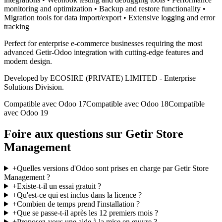
monitoring and optimization • Backup and restore functionality •
Migration tools for data import/export • Extensive logging and error
tracking
Perfect for enterprise e-commerce businesses requiring the most
advanced Getir-Odoo integration with cutting-edge features and
modern design.
Developed by ECOSIRE (PRIVATE) LIMITED - Enterprise
Solutions Division.
Compatible avec Odoo 17
Compatible avec Odoo 18
Compatible
avec Odoo 19
Foire aux questions sur Getir Store
Management
+
Quelles versions d'Odoo sont prises en charge par Getir Store
Management ?
+
Existe-t-il un essai gratuit ?
+
Qu'est-ce qui est inclus dans la licence ?
+
Combien de temps prend l'installation ?
+
Que se passe-t-il après les 12 premiers mois ?
+
Proposez-vous une aide à la mise en œuvre ?