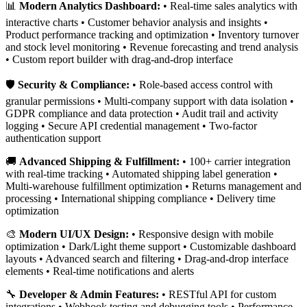
📊
Modern Analytics Dashboard:
• Real-time sales analytics with
interactive charts • Customer behavior analysis and insights •
Product performance tracking and optimization • Inventory turnover
and stock level monitoring • Revenue forecasting and trend analysis
• Custom report builder with drag-and-drop interface
🛡️
Security & Compliance:
• Role-based access control with
granular permissions • Multi-company support with data isolation •
GDPR compliance and data protection • Audit trail and activity
logging • Secure API credential management • Two-factor
authentication support
🚚
Advanced Shipping & Fulfillment:
• 100+ carrier integration
with real-time tracking • Automated shipping label generation •
Multi-warehouse fulfillment optimization • Returns management and
processing • International shipping compliance • Delivery time
optimization
🎨
Modern UI/UX Design:
• Responsive design with mobile
optimization • Dark/Light theme support • Customizable dashboard
layouts • Advanced search and filtering • Drag-and-drop interface
elements • Real-time notifications and alerts
🔧
Developer & Admin Features:
• RESTful API for custom
integrations • Webhook testing and debugging tools • Performance