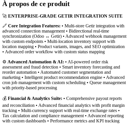
À propos de ce produit
🚀
ENTERPRISE-GRADE GETIR INTEGRATION SUITE
🔗
Core Integration Features:
• Multi-store Getir integration with
advanced connection management • Bidirectional real-time
synchronization (Odoo ↔ Getir) • Advanced webhook management
with custom endpoints • Multi-location inventory support with
location mapping • Product variants, images, and SEO optimization
• Advanced order workflow with custom status mapping
⚙️
Advanced Automation & AI:
• AI-powered order risk
assessment and fraud detection • Smart inventory forecasting and
reorder automation • Automated customer segmentation and
marketing • Intelligent product recommendation engine • Advanced
cron job management with custom scheduling • Queue management
with priority-based processing
💰
Financial & Analytics Suite:
• Comprehensive payout reports
and reconciliation • Advanced financial analytics with profit margin
tracking • Multi-currency support with real-time exchange rates •
Tax calculation and compliance management • Advanced reporting
with custom dashboards • Performance metrics and KPI tracking