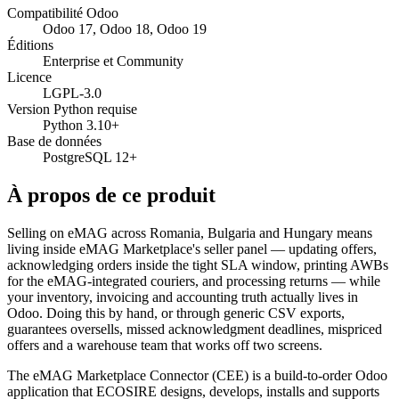
Compatibilité Odoo
Odoo 17, Odoo 18, Odoo 19
Éditions
Enterprise et Community
Licence
LGPL-3.0
Version Python requise
Python 3.10+
Base de données
PostgreSQL 12+
À propos de ce produit
Selling on eMAG across Romania, Bulgaria and Hungary means
living inside eMAG Marketplace's seller panel — updating offers,
acknowledging orders inside the tight SLA window, printing AWBs
for the eMAG-integrated couriers, and processing returns — while
your inventory, invoicing and accounting truth actually lives in
Odoo. Doing this by hand, or through generic CSV exports,
guarantees oversells, missed acknowledgment deadlines, mispriced
offers and a warehouse team that works off two screens.
The eMAG Marketplace Connector (CEE) is a build-to-order Odoo
application that ECOSIRE designs, develops, installs and supports