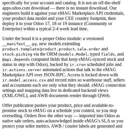
specifically for your account and catalog. It is not an off-the-shelf
apps.odoo.com download — there is no instant download. Our
engineers build it against your eMAG Marketplace API credentials,
your product data model and your CEE country footprint, then
deploy it to your Odoo 17, 18 or 19 instance (Community or
Enterprise) within a typical 2-4 week lead time.
Under the hood it is a proper Odoo module: a versioned
, new models extending
__manifest__.py
/
,
and
product.template
product.product
sale.order
via the ORM (
, typed
, and
stock.picking
models.Model
fields
computed fields that keep eMAG-synced stock and
@api.depends
status in step with Odoo), backed by
scheduled jobs and
ir.cron
automated actions that talk to the eMAG
ir.actions.server
Marketplace API over JSON-RPC. Access is locked down with
and record rules so warehouse staff, sellers
ir.model.access.csv
and accountants each see only what they should. eMAG connection
settings and mapping data live in dedicated backend views
(XML/OWL), and AWB documents render through QWeb.
Offer publication pushes your product, price and available-to-
promise stock to eMAG on a schedule you control, so you stop
overselling. Orders flow the other way — imported into Odoo as
native sale orders, auto-acknowledged inside eMAG's SLA so you
protect your seller metrics. AWB / courier labels are generated and