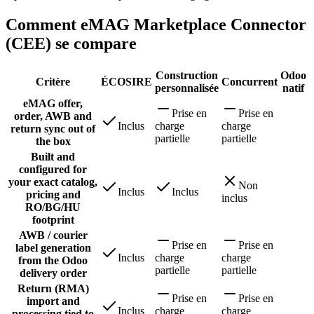
Comment eMAG Marketplace Connector
(CEE) se compare
Construction
Odoo
Critère
ÉCOSIRE
Concurrent
personnalisée
natif
eMAG offer,
Prise en
Prise en
order, AWB and
Inclus
charge
charge
return sync out of
partielle
partielle
the box
Built and
configured for
your exact catalog,
Non
Inclus
Inclus
pricing and
inclus
RO/BG/HU
footprint
AWB / courier
Prise en
Prise en
label generation
Inclus
charge
charge
from the Odoo
partielle
partielle
delivery order
Return (RMA)
Prise en
Prise en
import and
Inclus
charge
charge
processing tied to