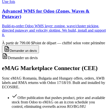
Une fois
Advanced WMS for Odoo (Zones, Waves &
Putaway)
Build-to-order Odoo WMS layer: zoning, wave/cluster picking,
directed putaway and velocity slotting. We build, install and support
it.
À partir de 799.00 $
Point de départ — chiffré selon votre périmètre
Demander un devis
Demander un devis
eMAG Marketplace Connector (CEE)
Sync eMAG Romania, Bulgaria and Hungary offers, orders, AWB
labels and RMA returns with Odoo 17/18/19. Built and installed by
ECOSIRE.
Offer publication that pushes product, price and available
stock from Odoo to eMAG on an ir.cron schedule you
control, eliminating oversells across RO/BG/HU