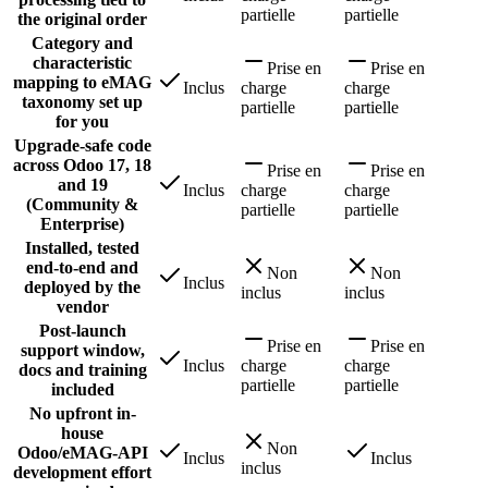
partielle
partielle
the original order
Category and
characteristic
Prise en
Prise en
mapping to eMAG
Inclus
charge
charge
taxonomy set up
partielle
partielle
for you
Upgrade-safe code
across Odoo 17, 18
Prise en
Prise en
and 19
Inclus
charge
charge
(Community &
partielle
partielle
Enterprise)
Installed, tested
end-to-end and
Non
Non
Inclus
deployed by the
inclus
inclus
vendor
Post-launch
Prise en
Prise en
support window,
Inclus
charge
charge
docs and training
partielle
partielle
included
No upfront in-
house
Non
Odoo/eMAG-API
Inclus
Inclus
inclus
development effort