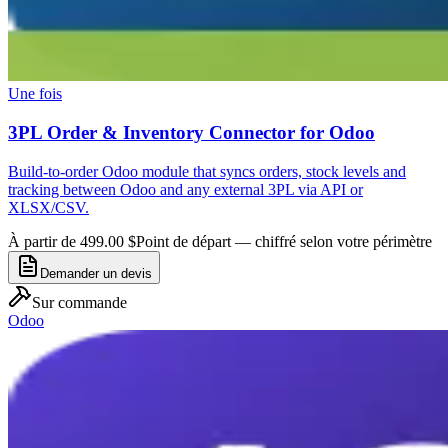
Une fois
3PL Order & Inventory Connector for Odoo
Build-to-order Odoo module that syncs orders, stock levels and
tracking between Odoo and any external 3PL via API or
XLSX/CSV.
À partir de 499.00 $
Point de départ — chiffré selon votre périmètre
Demander un devis
Sur commande
Odoo