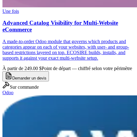
Une fois
Advanced Catalog Visibility for Multi-Website
eCommerce
A made-to-order Odoo module that governs which products and
categories appear on each of your websites, with user- and group-
based restrictions layered on top. ECOSIRE builds, installs, and
supports it against your exact multi-website setup.
À partir de 249.00 $
Point de départ — chiffré selon votre périmètre
Demander un devis
Sur commande
Odoo