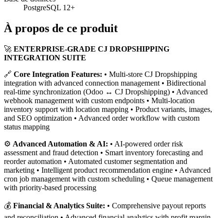
PostgreSQL 12+
À propos de ce produit
🚀
ENTERPRISE-GRADE CJ DROPSHIPPING
INTEGRATION SUITE
🔗
Core Integration Features:
• Multi-store CJ Dropshipping
integration with advanced connection management • Bidirectional
real-time synchronization (Odoo ↔ CJ Dropshipping) • Advanced
webhook management with custom endpoints • Multi-location
inventory support with location mapping • Product variants, images,
and SEO optimization • Advanced order workflow with custom
status mapping
⚙️
Advanced Automation & AI:
• AI-powered order risk
assessment and fraud detection • Smart inventory forecasting and
reorder automation • Automated customer segmentation and
marketing • Intelligent product recommendation engine • Advanced
cron job management with custom scheduling • Queue management
with priority-based processing
💰
Financial & Analytics Suite:
• Comprehensive payout reports
and reconciliation • Advanced financial analytics with profit margin