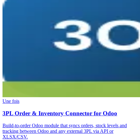
Une fois
3PL Order & Inventory Connector for Odoo
Build-to-order Odoo module that syncs orders, stock levels and
tracking between Odoo and any external 3PL via API or
XLSX/CSV.