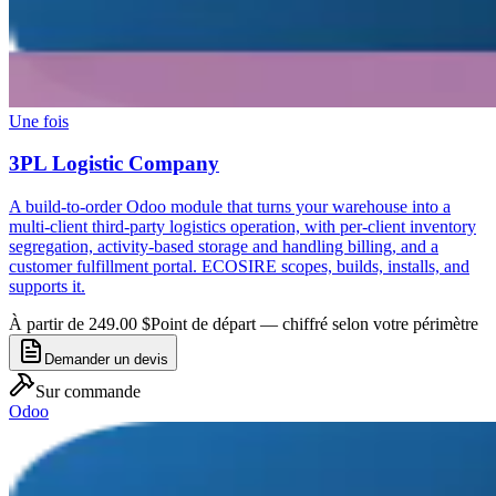
Une fois
3PL Logistic Company
A build-to-order Odoo module that turns your warehouse into a
multi-client third-party logistics operation, with per-client inventory
segregation, activity-based storage and handling billing, and a
customer fulfillment portal. ECOSIRE scopes, builds, installs, and
supports it.
À partir de 249.00 $
Point de départ — chiffré selon votre périmètre
Demander un devis
Sur commande
Odoo