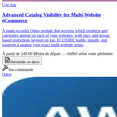
Une fois
Advanced Catalog Visibility for Multi-Website
eCommerce
A made-to-order Odoo module that governs which products and
categories appear on each of your websites, with user- and group-
based restrictions layered on top. ECOSIRE builds, installs, and
supports it against your exact multi-website setup.
À partir de 249.00 $
Point de départ — chiffré selon votre périmètre
Demander un devis
Sur commande
Odoo