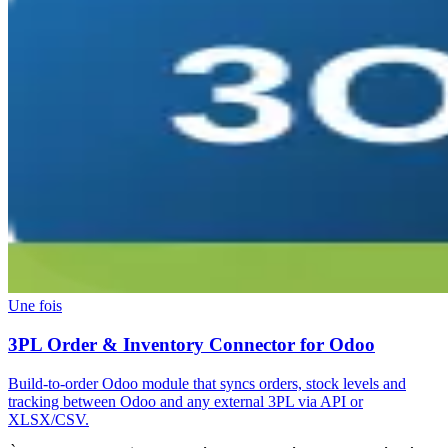
Une fois
3PL Order & Inventory Connector for Odoo
Build-to-order Odoo module that syncs orders, stock levels and
tracking between Odoo and any external 3PL via API or
XLSX/CSV.