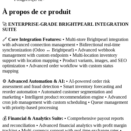
À propos de ce produit
🚀
ENTERPRISE-GRADE BRIGHTPEARL INTEGRATION
SUITE
🔗
Core Integration Features:
• Multi-store Brightpearl integration
with advanced connection management • Bidirectional real-time
synchronization (Odoo ↔ Brightpearl) • Advanced webhook
management with custom endpoints • Multi-location inventory
support with location mapping • Product variants, images, and SEO
optimization • Advanced order workflow with custom status
mapping
⚙️
Advanced Automation & AI:
• AI-powered order risk
assessment and fraud detection • Smart inventory forecasting and
reorder automation • Automated customer segmentation and
marketing • Intelligent product recommendation engine • Advanced
cron job management with custom scheduling • Queue management
with priority-based processing
💰
Financial & Analytics Suite:
• Comprehensive payout reports
and reconciliation • Advanced financial analytics with profit margin
tracking • Multi-currency support with real-time exchange rates •