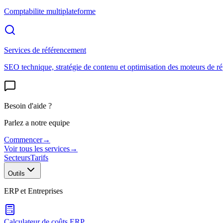
Comptabilite multiplateforme
Services de référencement
SEO technique, stratégie de contenu et optimisation des moteurs de r
Besoin d'aide ?
Parlez a notre equipe
Commencer
→
Voir tous les services
→
Secteurs
Tarifs
Outils
ERP et Entreprises
Calculateur de coûts ERP