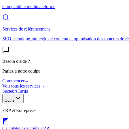
Comptabilite multiplateforme
Services de référencement
SEO technique, stratégie de contenu et optimisation des moteurs de r
Besoin d'aide ?
Parlez a notre equipe
Commencer
→
Voir tous les services
→
Secteurs
Tarifs
Outils
ERP et Entreprises
Calculateur de coûts ERP