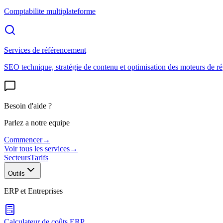
Comptabilite multiplateforme
Services de référencement
SEO technique, stratégie de contenu et optimisation des moteurs de r
Besoin d'aide ?
Parlez a notre equipe
Commencer
→
Voir tous les services
→
Secteurs
Tarifs
Outils
ERP et Entreprises
Calculateur de coûts ERP