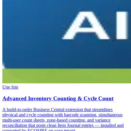
Une fois
Advanced Inventory Counting & Cycle Count
A build-to-order Business Central extension that streamlines
physical and cycle counting with barcode scanning, simultaneous
multi-user count sheets, zone-based counting, and variance
reconciliation that posts clean Item Journal entries — installed and
supported by ECOSIRE on your tenant.