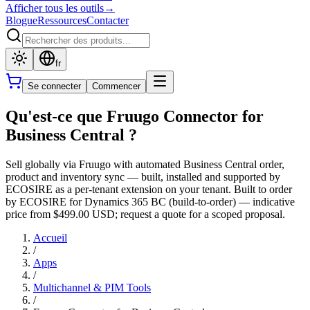
Afficher tous les outils
→
Blogue
Ressources
Contacter
fr
Se connecter
Commencer
Qu'est-ce que Fruugo Connector for
Business Central ?
Sell globally via Fruugo with automated Business Central order,
product and inventory sync — built, installed and supported by
ECOSIRE as a per-tenant extension on your tenant. Built to order
by ECOSIRE for Dynamics 365 BC (build-to-order) — indicative
price from $499.00 USD; request a quote for a scoped proposal.
Accueil
/
Apps
/
Multichannel & PIM Tools
/