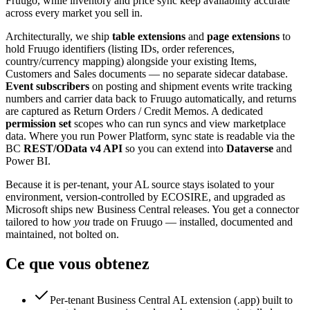
Fruugo, while inventory and price sync keep availability accurate
across every market you sell in.
Architecturally, we ship
table extensions
and
page extensions
to
hold Fruugo identifiers (listing IDs, order references,
country/currency mapping) alongside your existing Items,
Customers and Sales documents — no separate sidecar database.
Event subscribers
on posting and shipment events write tracking
numbers and carrier data back to Fruugo automatically, and returns
are captured as Return Orders / Credit Memos. A dedicated
permission set
scopes who can run syncs and view marketplace
data. Where you run Power Platform, sync state is readable via the
BC
REST/OData v4 API
so you can extend into
Dataverse
and
Power BI.
Because it is per-tenant, your AL source stays isolated to your
environment, version-controlled by ECOSIRE, and upgraded as
Microsoft ships new Business Central releases. You get a connector
tailored to how
you
trade on Fruugo — installed, documented and
maintained, not bolted on.
Ce que vous obtenez
Per-tenant Business Central AL extension (.app) built to