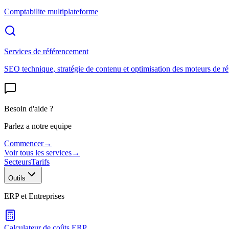
Comptabilite multiplateforme
Services de référencement
SEO technique, stratégie de contenu et optimisation des moteurs de r
Besoin d'aide ?
Parlez a notre equipe
Commencer
→
Voir tous les services
→
Secteurs
Tarifs
Outils
ERP et Entreprises
Calculateur de coûts ERP