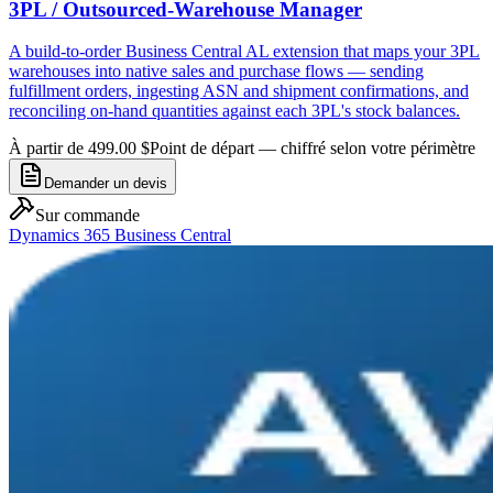
3PL / Outsourced-Warehouse Manager
A build-to-order Business Central AL extension that maps your 3PL
warehouses into native sales and purchase flows — sending
fulfillment orders, ingesting ASN and shipment confirmations, and
reconciling on-hand quantities against each 3PL's stock balances.
À partir de 499.00 $
Point de départ — chiffré selon votre périmètre
Demander un devis
Sur commande
Dynamics 365 Business Central