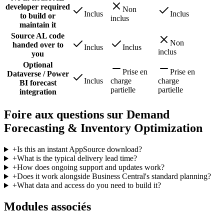
developer required
Non
Inclus
Inclus
to build or
inclus
maintain it
Source AL code
Non
handed over to
Inclus
Inclus
inclus
you
Optional
Prise en
Prise en
Dataverse / Power
Inclus
charge
charge
BI forecast
partielle
partielle
integration
Foire aux questions sur Demand
Forecasting & Inventory Optimization
+
Is this an instant AppSource download?
+
What is the typical delivery lead time?
+
How does ongoing support and updates work?
+
Does it work alongside Business Central's standard planning?
+
What data and access do you need to build it?
Modules associés