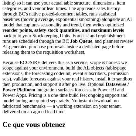
listing) so it can use your actual table structure, dimensions, item
categories, and vendor lead times. The app reads sales history
through BC's native posted-document tables, runs statistical
baselines (moving average, exponential smoothing) alongside an AI
model that captures seasonality and trend, then writes optimized
reorder points, safety-stock quantities, and maximum levels
back onto your Stockkeeping Units. Forecast and replenishment
runs are scheduled through the BC
Job Queue
, and planners review
AI-generated purchase proposals inside a dedicated page before
releasing them to the requisition worksheet.
Because ECOSIRE delivers this as a service, scope is honest: we
scope against your environment, build the AL objects (table/page
extensions, the forecasting codeunit, event subscribers, permission
sets), validate forecasts against your real history, install it to sandbox
then production, and support it after go-live. Optional
Dataverse /
Power Platform
integration surfaces forecasts in Power BI and
Power Apps. Pricing is a one-time build fee; ongoing support and
model tuning are quoted separately. No instant download, no
fabricated benchmarks — a working extension on your tenant,
delivered on an agreed lead time.
Ce que vous obtenez