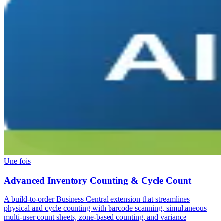
Une fois
Advanced Inventory Counting & Cycle Count
A build-to-order Business Central extension that streamlines
physical and cycle counting with barcode scanning, simultaneous
multi-user count sheets, zone-based counting, and variance