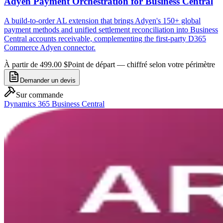
Adyen Payment Orchestration for Business Central
A build-to-order AL extension that brings Adyen's 150+ global
payment methods and unified settlement reconciliation into Business
Central accounts receivable, complementing the first-party D365
Commerce Adyen connector.
À partir de 499.00 $
Point de départ — chiffré selon votre périmètre
Demander un devis
Sur commande
Dynamics 365 Business Central