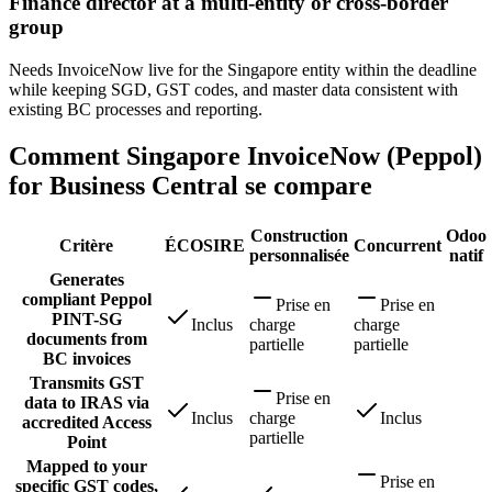
Finance director at a multi-entity or cross-border
group
Needs InvoiceNow live for the Singapore entity within the deadline
while keeping SGD, GST codes, and master data consistent with
existing BC processes and reporting.
Comment Singapore InvoiceNow (Peppol)
for Business Central se compare
Construction
Odoo
Critère
ÉCOSIRE
Concurrent
personnalisée
natif
Generates
compliant Peppol
Prise en
Prise en
PINT-SG
Inclus
charge
charge
documents from
partielle
partielle
BC invoices
Transmits GST
Prise en
data to IRAS via
Inclus
charge
Inclus
accredited Access
partielle
Point
Mapped to your
Prise en
specific GST codes,