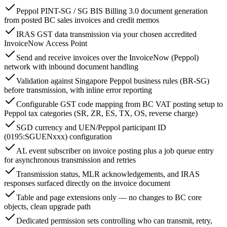
Peppol PINT-SG / SG BIS Billing 3.0 document generation
from posted BC sales invoices and credit memos
IRAS GST data transmission via your chosen accredited
InvoiceNow Access Point
Send and receive invoices over the InvoiceNow (Peppol)
network with inbound document handling
Validation against Singapore Peppol business rules (BR-SG)
before transmission, with inline error reporting
Configurable GST code mapping from BC VAT posting setup to
Peppol tax categories (SR, ZR, ES, TX, OS, reverse charge)
SGD currency and UEN/Peppol participant ID
(0195:SGUENxxx) configuration
AL event subscriber on invoice posting plus a job queue entry
for asynchronous transmission and retries
Transmission status, MLR acknowledgements, and IRAS
responses surfaced directly on the invoice document
Table and page extensions only — no changes to BC core
objects, clean upgrade path
Dedicated permission sets controlling who can transmit, retry,