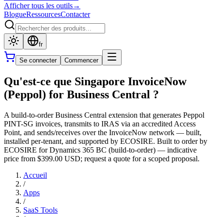
Afficher tous les outils
→
Blogue
Ressources
Contacter
fr
Se connecter
Commencer
Qu'est-ce que Singapore InvoiceNow
(Peppol) for Business Central ?
A build-to-order Business Central extension that generates Peppol
PINT-SG invoices, transmits to IRAS via an accredited Access
Point, and sends/receives over the InvoiceNow network — built,
installed per-tenant, and supported by ECOSIRE. Built to order by
ECOSIRE for Dynamics 365 BC (build-to-order) — indicative
price from $399.00 USD; request a quote for a scoped proposal.
Accueil
/
Apps
/
SaaS Tools