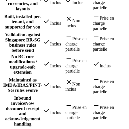
Inclus
Inclus
charge
currencies, and
partielle
layouts
Built, installed per-
Prise en
Non
tenant, and
Inclus
charge
inclus
supported for you
partielle
Validation against
Prise en
Prise en
Singapore BR-SG
Inclus
charge
charge
business rules
partielle
partielle
before send
No BC core
Prise en
modifications /
Inclus
charge
Inclus
upgrade-safe
partielle
extension
Maintained as
Prise en
Non
IMDA/IRAS/PINT-
Inclus
charge
inclus
SG rules evolve
partielle
Inbound
InvoiceNow
Prise en
Prise en
document receipt
Inclus
charge
charge
and
partielle
partielle
acknowledgement
handling