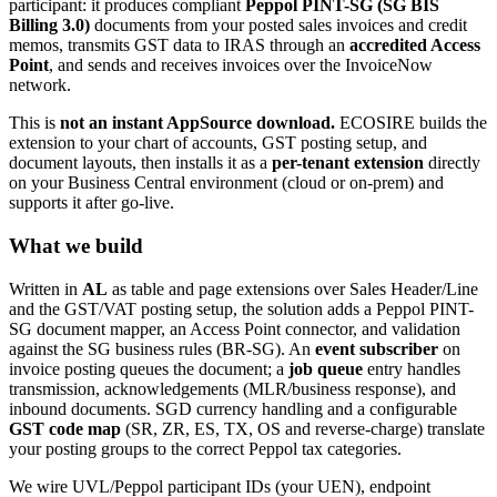
participant: it produces compliant
Peppol PINT-SG (SG BIS
Billing 3.0)
documents from your posted sales invoices and credit
memos, transmits GST data to IRAS through an
accredited Access
Point
, and sends and receives invoices over the InvoiceNow
network.
This is
not an instant AppSource download.
ECOSIRE builds the
extension to your chart of accounts, GST posting setup, and
document layouts, then installs it as a
per-tenant extension
directly
on your Business Central environment (cloud or on-prem) and
supports it after go-live.
What we build
Written in
AL
as table and page extensions over Sales Header/Line
and the GST/VAT posting setup, the solution adds a Peppol PINT-
SG document mapper, an Access Point connector, and validation
against the SG business rules (BR-SG). An
event subscriber
on
invoice posting queues the document; a
job queue
entry handles
transmission, acknowledgements (MLR/business response), and
inbound documents. SGD currency handling and a configurable
GST code map
(SR, ZR, ES, TX, OS and reverse-charge) translate
your posting groups to the correct Peppol tax categories.
We wire UVL/Peppol participant IDs (your UEN), endpoint