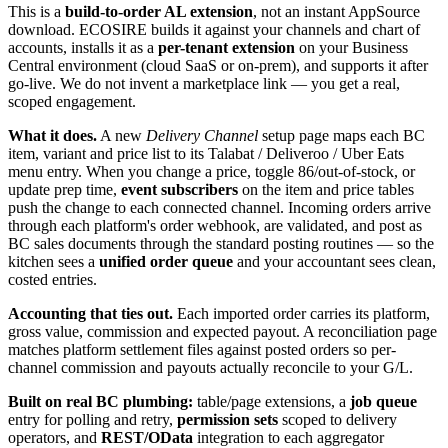
This is a
build-to-order AL extension
, not an instant AppSource
download. ECOSIRE builds it against your channels and chart of
accounts, installs it as a
per-tenant extension
on your Business
Central environment (cloud SaaS or on-prem), and supports it after
go-live. We do not invent a marketplace link — you get a real,
scoped engagement.
What it does.
A new
Delivery Channel
setup page maps each BC
item, variant and price list to its Talabat / Deliveroo / Uber Eats
menu entry. When you change a price, toggle 86/out-of-stock, or
update prep time,
event subscribers
on the item and price tables
push the change to each connected channel. Incoming orders arrive
through each platform's order webhook, are validated, and post as
BC sales documents through the standard posting routines — so the
kitchen sees a
unified order queue
and your accountant sees clean,
costed entries.
Accounting that ties out.
Each imported order carries its platform,
gross value, commission and expected payout. A reconciliation page
matches platform settlement files against posted orders so per-
channel commission and payouts actually reconcile to your G/L.
Built on real BC plumbing:
table/page extensions, a
job queue
entry for polling and retry,
permission sets
scoped to delivery
operators, and
REST/OData
integration to each aggregator