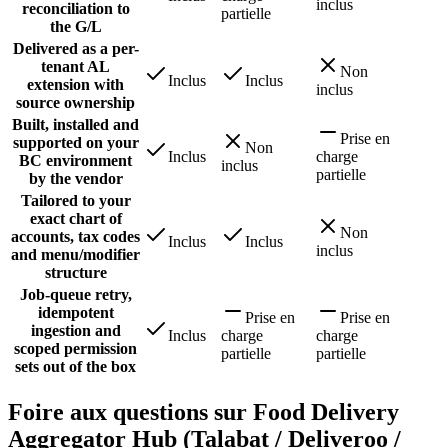
inclus
reconciliation to
partielle
the G/L
Delivered as a per-
tenant AL
Non
Inclus
Inclus
extension with
inclus
source ownership
Built, installed and
Prise en
supported on your
Non
Inclus
charge
BC environment
inclus
partielle
by the vendor
Tailored to your
exact chart of
Non
accounts, tax codes
Inclus
Inclus
inclus
and menu/modifier
structure
Job-queue retry,
idempotent
Prise en
Prise en
ingestion and
Inclus
charge
charge
scoped permission
partielle
partielle
sets out of the box
Foire aux questions sur Food Delivery
Aggregator Hub (Talabat / Deliveroo /