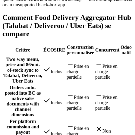
or an unsupported black-box app.
Comment Food Delivery Aggregator Hub
(Talabat / Deliveroo / Uber Eats) se
compare
Construction
Odoo
Critère
ÉCOSIRE
Concurrent
personnalisée
natif
Two-way menu,
price and 86/out-
Prise en
Prise en
of-stock sync to
Inclus
charge
charge
Talabat, Deliveroo,
partielle
partielle
Uber Eats
Orders auto-
posted into BC as
Prise en
Prise en
native sales
Inclus
charge
charge
documents with
partielle
partielle
channel
dimensions
Per-platform
commission and
Prise en
Non
payout
Inclus
charge