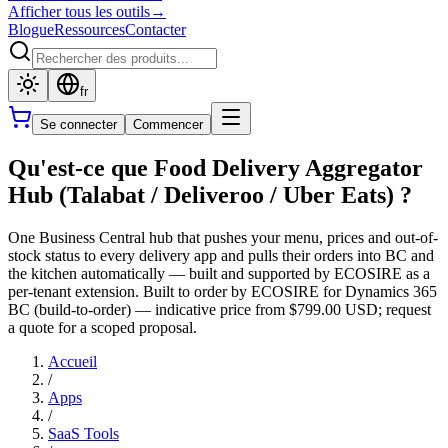
Afficher tous les outils
→
Blogue
Ressources
Contacter
fr
Se connecter
Commencer
Qu'est-ce que Food Delivery Aggregator
Hub (Talabat / Deliveroo / Uber Eats) ?
One Business Central hub that pushes your menu, prices and out-of-
stock status to every delivery app and pulls their orders into BC and
the kitchen automatically — built and supported by ECOSIRE as a
per-tenant extension. Built to order by ECOSIRE for Dynamics 365
BC (build-to-order) — indicative price from $799.00 USD; request
a quote for a scoped proposal.
Accueil
/
Apps
/
SaaS Tools