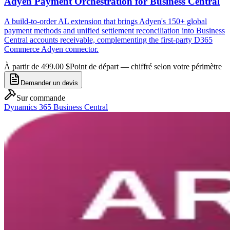
Adyen Payment Orchestration for Business Central
A build-to-order AL extension that brings Adyen's 150+ global
payment methods and unified settlement reconciliation into Business
Central accounts receivable, complementing the first-party D365
Commerce Adyen connector.
À partir de 499.00 $
Point de départ — chiffré selon votre périmètre
Demander un devis
Sur commande
Dynamics 365 Business Central