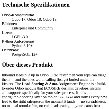
Technische Spezifikationen
Odoo-Kompatibilität
Odoo 17, Odoo 18, Odoo 19
Editionen
Enterprise und Community
Lizenz
LGPL-3.0
Python-Anforderung
Python 3.10+
Datenbank
PostgreSQL 12+
Über dieses Produkt
Inbound leads pile up in Odoo CRM faster than your reps can triage
them — and the ones worth calling first get buried under tire-
kickers. The
Lead Scoring & Auto-Assignment Engine
is a build-
to-order Odoo module that ECOSIRE designs, develops, installs
and supports specifically for your sales process. It adds a
configurable scoring layer on top of
and routes every new
crm.lead
lead to the right salesperson the moment it lands — no spreadsheets,
no manual round-robin, no cold leads eating up your team's best