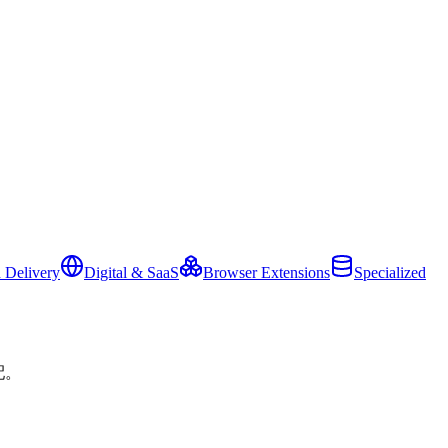
 Delivery
Digital & SaaS
Browser Extensions
Specialized
配。