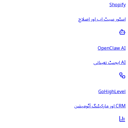
Shopify
اسٹور سیٹ اپ اور اصلاح
OpenClaw AI
AI ایجنٹ تعیناتی
GoHighLevel
CRM اور مارکیٹنگ آٹومیشن