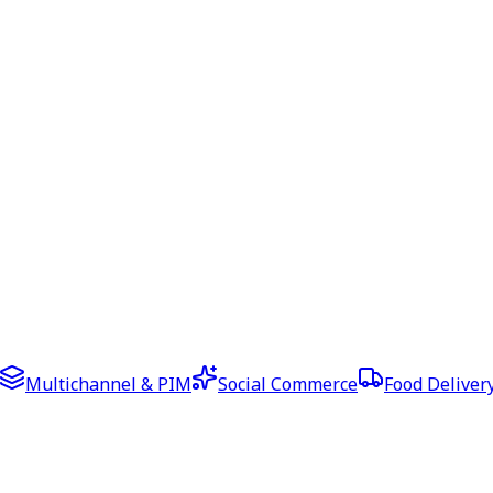
Multichannel & PIM
Social Commerce
Food Deliver