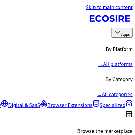
Skip to main content
Apps
By Platform
→
All platforms
By Category
→
All categories
y
Digital & SaaS
Browser Extensions
Specialized
Browse the marketplace