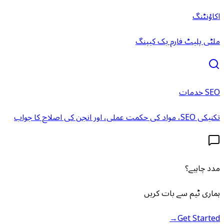
اکاؤنٹنگ
ملٹی پلیٹ فارم بک کیپنگ
SEO خدمات
تکنیکی SEO، مواد کی حکمت عملی، اور انجن کی اصلاح کا جواب
مدد چاہیے؟
ہماری ٹیم سے بات کریں
→
Get Started