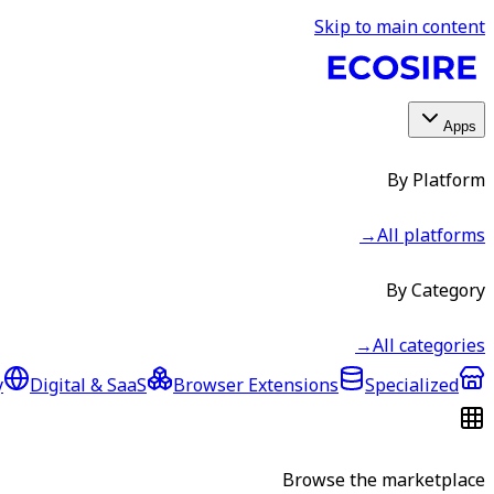
Skip to main content
Apps
By Platform
→
All platforms
By Category
→
All categories
y
Digital & SaaS
Browser Extensions
Specialized
Browse the marketplace