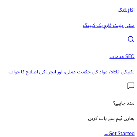
اکاؤنٹنگ
ملٹی پلیٹ فارم بک کیپنگ
SEO خدمات
تکنیکی SEO، مواد کی حکمت عملی، اور انجن کی اصلاح کا جواب
مدد چاہیے؟
ہماری ٹیم سے بات کریں
→
Get Started