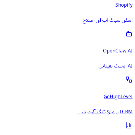
Shopify
اسٹور سیٹ اپ اور اصلاح
OpenClaw AI
AI ایجنٹ تعیناتی
GoHighLevel
CRM اور مارکیٹنگ آٹومیشن