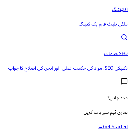
اکاؤنٹنگ
ملٹی پلیٹ فارم بک کیپنگ
SEO خدمات
تکنیکی SEO، مواد کی حکمت عملی، اور انجن کی اصلاح کا جواب
مدد چاہیے؟
ہماری ٹیم سے بات کریں
→
Get Started