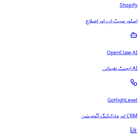
Shopify
اسٹور سیٹ اپ اور اصلاح
OpenClaw AI
AI ایجنٹ تعیناتی
GoHighLevel
CRM اور مارکیٹنگ آٹومیشن