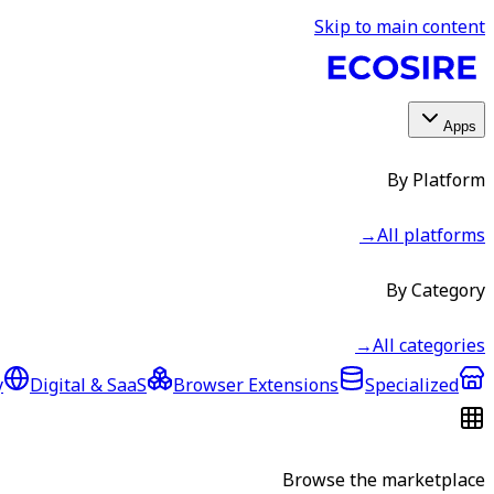
Skip to main content
Apps
By Platform
→
All platforms
By Category
→
All categories
y
Digital & SaaS
Browser Extensions
Specialized
Browse the marketplace