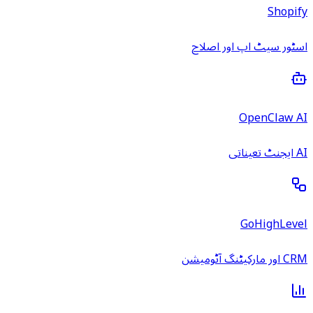
Shopify
اسٹور سیٹ اپ اور اصلاح
OpenClaw AI
AI ایجنٹ تعیناتی
GoHighLevel
CRM اور مارکیٹنگ آٹومیشن