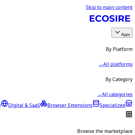
Skip to main content
Apps
By Platform
→
All platforms
By Category
→
All categories
y
Digital & SaaS
Browser Extensions
Specialized
Browse the marketplace