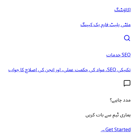
اکاؤنٹنگ
ملٹی پلیٹ فارم بک کیپنگ
SEO خدمات
تکنیکی SEO، مواد کی حکمت عملی، اور انجن کی اصلاح کا جواب
مدد چاہیے؟
ہماری ٹیم سے بات کریں
→
Get Started